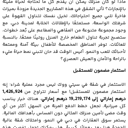
ماذا لو كان منزلك يمكن أن يقدم كل ما تحتاجه لحياة مليئة
بالإنجازات؟ تأتي الشقق في هذه المشاريع الجديدة مزودة بميزات
فاخرة تلبي جميع احتياجاتك. تخيل نفسك تتناول القهوة على
شرفتك الواسعة، مستمتعًا بالإطلالات الخلابة لمدينة دبي. مع
وجود مجموعة متنوعة من المقاهي والمطاعم على بُعد خطوات،
ستصبح تجربة تناول الطعام خارج المنزل روتينًا ممتعًا. بالنسبة
للعائلات، توفر المناطق المخصصة للأطفال بيئة آمنة وممتعة
لأحبائك للعب والنمو. أليس الوقت قد حان لتبني نمط حياة مليء
بالراحة والأمان والعيش العصري؟
استثمار مضمون للمستقبل
الاستثمار في شقة في سيتي ووك ليس مجرد عملية شراء؛ إنه
استثمار مضمون للمستقبل! مع أسعار تتراوح من
1,426,924
درهم إماراتي إلى 19,219,174 درهم إماراتي
، هناك خيار يناسب
كل ميزانية. تجعل خطط الدفع المرنة من السهل أكثر من أي
وقت مضى تأمين منزلك المثالي دون المساس بأهدافك المالية.
يستمر سوق العقارات في دبي في النمو، وامتلاك شقة عالية
الجودة هنا يعد بعوائد كبيرة. هل يمكنك تحمل تفويت هذه