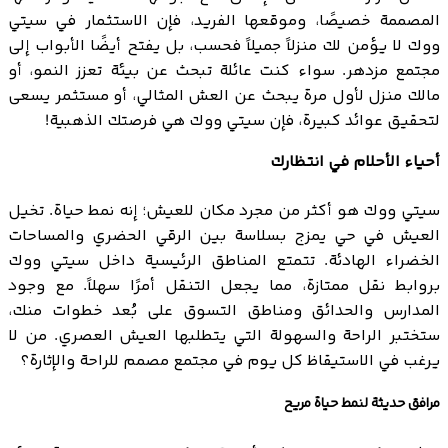
المصممة خصيصًا، وموقعها الفريد، فإن الاستثمار في سيتي
ووك لا يؤمن لك منزلاً جميلاً فحسب، بل يفتح أيضًا الأبواب إلى
مجتمع مزدهر. سواء كنت عائلة تبحث عن بيئة تعزز النمو، أو
مالك منزل لأول مرة يبحث عن العش المثالي، أو مستثمر يسعى
لتحقيق عوائد كبيرة، فإن سيتي ووك هي فرصتك الذهبية!
أحياء الأحلام في انتظارك
سيتي ووك هو أكثر من مجرد مكان للعيش؛ إنه نمط حياة. تخيل
العيش في حي يمزج بسلاسة بين الرقي الحضري والمساحات
الخضراء الهادئة. تتمتع المناطق الرئيسية داخل سيتي ووك
بروابط نقل ممتازة، مما يجعل التنقل أمرًا سهلاً. مع وجود
المدارس والحدائق ومناطق التسوق على بُعد خطوات منك،
ستختبر الراحة والسهولة التي يتطلبها العيش العصري. من لا
يرغب في الاستيقاظ كل يوم في مجتمع مصمم للراحة والإثارة؟
مرافق حديثة لنمط حياة مريح