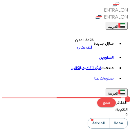
العربية
قائمة المدن
منازل جديدة
لندن
دبي
المطورين
منتجات
مَركَز
الأكاديمية
کلاب
معلومات عنا
العربية
1
الفلاتر
مسح
النتيجة
:
9
محطة
المنطقة