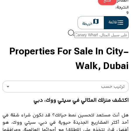
الفلاتر
مسح
النتيجة
:
9
قائمة
خريطة
Properties For Sale In City-
Walk, Dubai
ترتيب حسب
اكتشف منزلك المثالي في سيتي ووك، دبي
هل أنت مستعد لتحسين نمط حياتك؟ قد تكون شراء شقة في
أحد أكثر المشاريع الجديدة حيوية في دبي، سيتي ووك، هو
أفضل قرار تتخذه على الإطلاق! مع أجوائها العالمية، ومرافقها