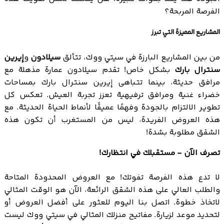
الفرصة المربحة؟
المشاريع المميزة التي تبرز
من بين المشاريع البارزة في سيتي ووك، تتألق
سيلادون
و
إيرين
سنترال بارك
بشكل خاص! تقدم سيلادون عمارة مذهلة مع
مرافق حديثة، بينما تتباهى إيرين سنترال بارك بمساحات
خضراء غنية ومرافق ترفيهية تعزز تجربة العيش. تعكس كل
تطوير الالتزام بالجودة وفهمًا عميقًا لأنماط الحياة الحديثة. مع
هذه العروض الفريدة، ليس من المستغرب أن تكون هذه
الشقق مطلوبة بشدة!
تصرف الآن - مستقبلك في انتظارك!
لا تدع هذه الفرصة تفوتك! مع العروض المحدودة المتاحة
والطلب العالي على هذه الشقق الرائعة، الآن هو الوقت المثالي
لاتخاذ خطوة. اتصل بنا اليوم للعثور على أفضل العروض أو
لتحديد موعد لزيارة. مفاتيح منزلك المثالي في سيتي ووك ليست