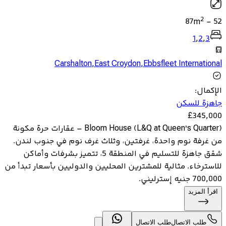
2
87
m
-
52
1
,
2
,
3
Carshalton
,
East Croydon
,
Ebbsfleet International
الإكمال
:
جاهزة للسكن
£
345,000
Bloom House (L&Q at Queen's Quarter) – عقارات حرة مكونة
من غرفة نوم واحدة، غرفتين، وثلاث غرف نوم في جنوب لندن.
شقق جاهزة للتسليم في المنطقة 5، تتميز بشرفات وأماكن
للاسترخاء. مثالية للمشترين المحليين والدوليين بأسعار تبدأ من
700,000 جنيه إسترليني.
اقرأ المزيد
طلب الاتصال
طلب الاتصال