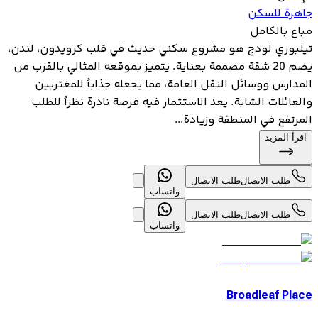
جاهزة للسكن
مباع بالكامل
تيلبوري لودج هو مشروع سكني حديث في قلب كرويدون، لندن،
يضم 20 شقة مصممة بعناية. يتميز بموقعه المثالي بالقرب من
المدارس ووسائل النقل العامة، مما يجعله جذاباً للمغتربين
والعائلات الشابة. يعد الاستثمار فيه فرصة نادرة نظراً للطلب
المرتفع في المنطقة وزيادة...
اقرأ المزيد
طلب الاتصال
طلب الاتصال
واتساب
طلب الاتصال
طلب الاتصال
واتساب
Broadleaf Place