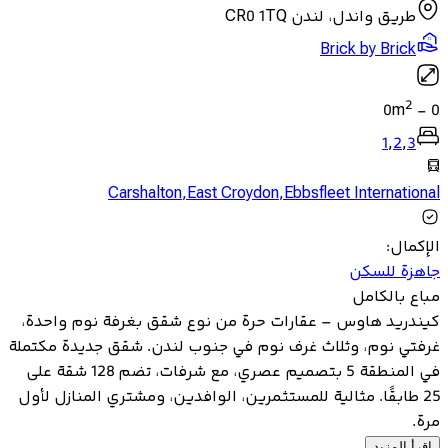
طريق واندل، لندن CR0 1TQ
Brick by Brick
2
0
m
-
0
1
,
2
,
3
Carshalton
,
East Croydon
,
Ebbsfleet International
الإكمال
:
جاهزة للسكن
مباع بالكامل
كيندريد هاوس – عقارات حرة من نوع شقق بغرفة نوم واحدة،
غرفتي نوم، وثلاث غرف نوم في جنوب لندن. شقق جديدة مكتملة
في المنطقة 5 بتصميم عصري، مع شرفات، تضم 128 شقة على
25 طابقًا. مثالية للمستثمرين، الوافدين، ومشتري المنازل لأول
مرة.
اقرأ المزيد