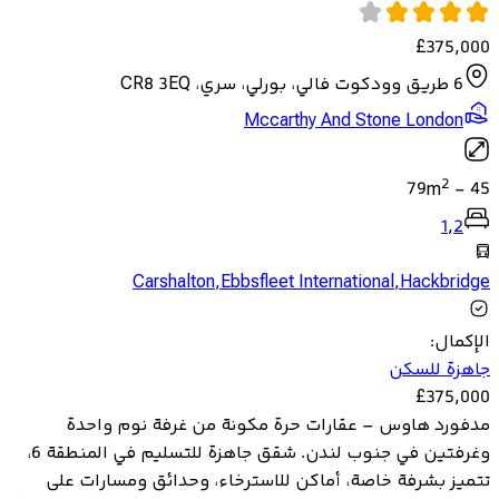
£
375,000
6 طريق وودكوت فالي، بورلي، سري، CR8 3EQ
Mccarthy And Stone London
2
79
m
-
45
1
,
2
Carshalton
,
Ebbsfleet International
,
Hackbridge
الإكمال
:
جاهزة للسكن
£
375,000
مدفورد هاوس – عقارات حرة مكونة من غرفة نوم واحدة
وغرفتين في جنوب لندن. شقق جاهزة للتسليم في المنطقة 6،
تتميز بشرفة خاصة، أماكن للاسترخاء، وحدائق ومسارات على