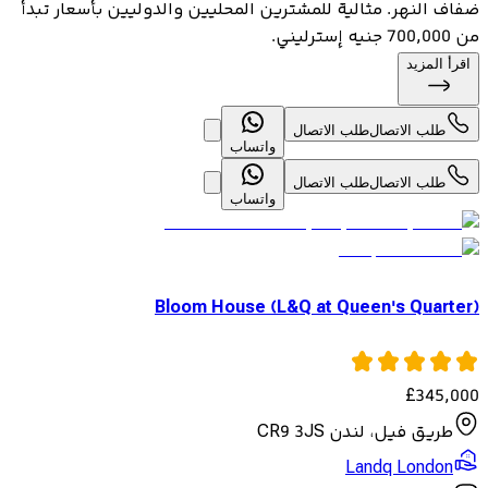
ضفاف النهر. مثالية للمشترين المحليين والدوليين بأسعار تبدأ
من 700,000 جنيه إسترليني.
اقرأ المزيد
طلب الاتصال
طلب الاتصال
واتساب
طلب الاتصال
طلب الاتصال
واتساب
Bloom House (L&Q at Queen's Quarter)
£
345,000
طريق فيل، لندن CR9 3JS
Landq London