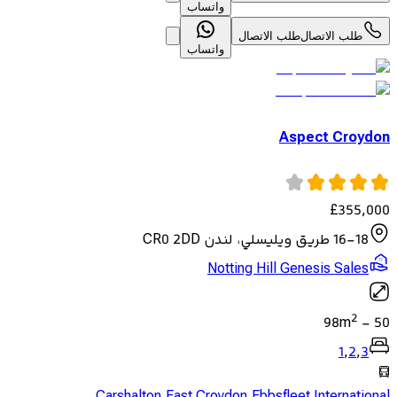
واتساب
طلب الاتصال
طلب الاتصال
واتساب
Aspect Croydon
£
355,000
16-18 طريق ويليسلي، لندن CR0 2DD
Notting Hill Genesis Sales
2
98
m
-
50
1
,
2
,
3