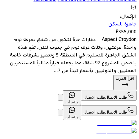
Carshalton
,
East Croydon
,
Ebbsfleet International
الإكمال
:
جاهزة للسكن
£
355,000
Aspect Croydon – عقارات حرة تتكون من شقق بغرفة نوم
واحدة، غرفتين، وثلاث غرف نوم في جنوب لندن. تقع هذه
الشقق الجاهزة للتسليم في المنطقة 5 وتتميز بشرفات خاصة.
يتضمن المشروع 92 شقة، مما يجعله خياراً مثالياً للمستثمرين
المحليين والدوليين بأسعار تبدأ من 7...
اقرأ المزيد
طلب الاتصال
طلب الاتصال
واتساب
طلب الاتصال
طلب الاتصال
واتساب