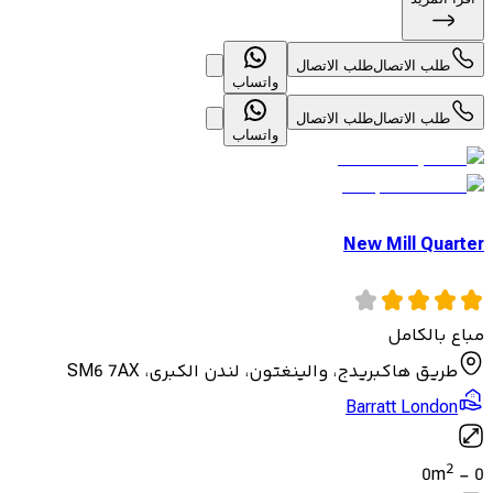
طلب الاتصال
طلب الاتصال
واتساب
طلب الاتصال
طلب الاتصال
واتساب
New Mill Quarter
مباع بالكامل
طريق هاكبريدج، والينغتون، لندن الكبرى، SM6 7AX
Barratt London
2
0
m
-
0