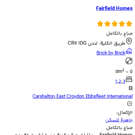
Fairfield Homes
مباع بالكامل
طريق الكلية، لندن CR9 1DG
Brick by Brick
2
0
m
-
0
1
,
2
,
3
Carshalton
,
East Croydon
,
Ebbsfleet International
الإكمال
:
جاهزة للسكن
مباع بالكامل