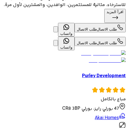
للاسترخاء. مثالية للمستثمرين، الوافدين، والمشترين لأول مرة.
اقرأ المزيد
طلب الاتصال
طلب الاتصال
واتساب
طلب الاتصال
طلب الاتصال
واتساب
Purley Development
مباع بالكامل
47 بورلي رايز، بورلي CR8 3BP
Akai Homes