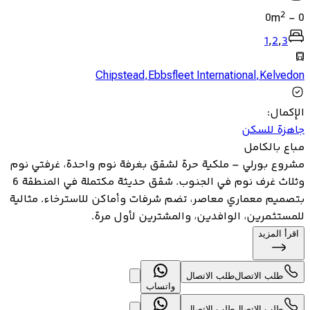
2
0
m
-
0
1
,
2
,
3
Chipstead
,
Ebbsfleet International
,
Kelvedon
الإكمال
:
جاهزة للسكن
مباع بالكامل
مشروع بورلي – ملكية حرة لشقق بغرفة نوم واحدة، غرفتي نوم
وثلاث غرف نوم في الجنوب. شقق حديثة مكتملة في المنطقة 6
بتصميم معماري معاصر، تضم شرفات وأماكن للاسترخاء. مثالية
للمستثمرين، الوافدين، والمشترين لأول مرة.
اقرأ المزيد
طلب الاتصال
طلب الاتصال
واتساب
طلب الاتصال
طلب الاتصال