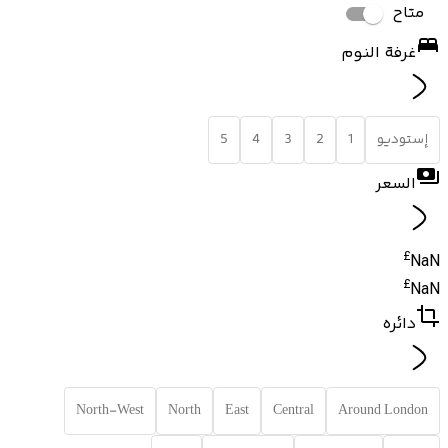
متاح
غرفة النوم
إستوديو
1
2
3
4
5
السعر
£
NaN
£
NaN
دائره
North-West
North
East
Central
Around London