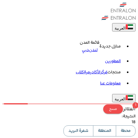
العربية
قائمة المدن
منازل جديدة
لندن
دبي
المطورين
منتجات
مَركَز
الأكاديمية
کلاب
معلومات عنا
العربية
1
الفلاتر
مسح
النتيجة
:
18
محطة
المنطقة
شفرة البريد