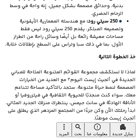
بدنية، وحدائق مصممة بشكل جميل. إنه واحة في وسط
الزحام الحضري.
250 سيتي رود:
مع هندسته المعمارية الأيقونية
وتصميمه المبتكر، يقدم 250 سيتي رود ليس فقط
مساحات معيشة رائعة بل أيضًا وسائل راحة من الطراز
الأول، بما في ذلك سبا وتراس على السطح بإطلالات خلابة.
خذ الخطوة التالية
لماذا لا تستكشف مجموعة القوائم المتنوعة المتاحة للمباني
الجديدة في ألجيت إيست اليوم؟ مع العديد من الخيارات
المصممة لنمط حياة متنوعة، ستجد بالتأكيد مساحة تتناغم
معك. سواء كنت منجذبًا للحيوية الثقافية في فيتزروفيا أو
الأناقة الهادئة في سانت جيمس، ينتظرك منزلك الجديد المثالي.
ابدأ رحلتك الآن وكن جزءًا من المجتمع المزدهر الذي يطلق على
ألجيت إيست موطنًا.
منازل جديدة
معلومات عنا
بحث
المزيد