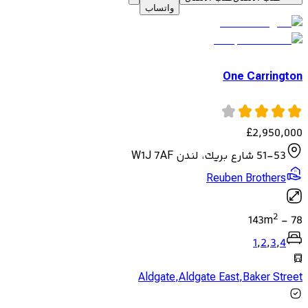
واتساب
One Carrington
£
2,950,000
51-53 شارع بريك، لندن W1J 7AF
Reuben Brothers
2
143
m
-
78
1
,
2
,
3
,
4
Aldgate
,
Aldgate East
,
Baker Street