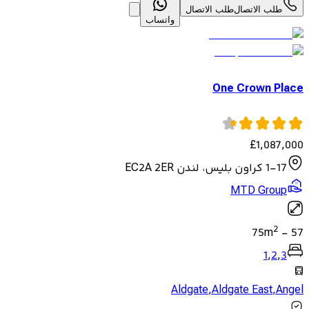
طلب الاتصال
طلب الاتصال
واتساب
One Crown Place
£
1,087,000
1-17 كراون بليس، لندن EC2A 2ER
MTD Group
2
75
m
-
57
1
,
2
,
3
Aldgate
,
Aldgate East
,
Angel