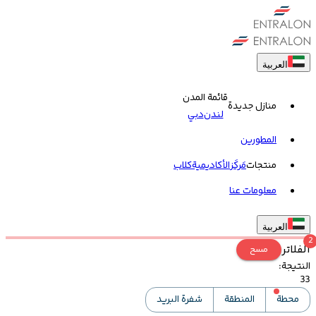
العربية
قائمة المدن
منازل جديدة
لندن
دبي
المطورين
منتجات
مَركَز
الأكاديمية
کلاب
معلومات عنا
العربية
2
الفلاتر
مسح
النتيجة
:
33
محطة
المنطقة
شفرة البريد