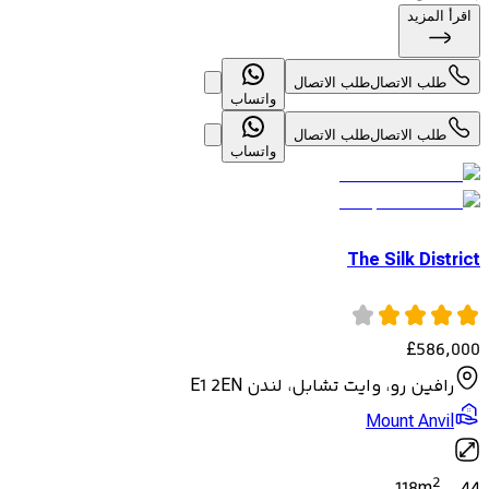
اقرأ المزيد
طلب الاتصال
طلب الاتصال
واتساب
طلب الاتصال
طلب الاتصال
واتساب
The Silk District
£
586,000
رافين رو، وايت تشابل، لندن E1 2EN
Mount Anvil
2