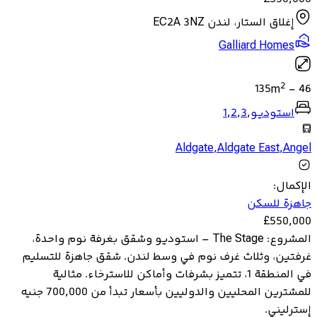
إغلاق الستار، لندن EC2A 3NZ
Galliard Homes
2
135
m
-
46
استوديو
,
3
,
2
,
1
Aldgate
,
Aldgate East
,
Angel
الإكمال
:
جاهزة للسكن
£
550,000
المشروع: The Stage – استوديو وشقق بغرفة نوم واحدة،
غرفتين، وثلاث غرف نوم في وسط لندن. شقق جاهزة للتسليم
في المنطقة 1، تتميز بشرفات وأماكن للاسترخاء. مثالية
للمشترين المحليين والدوليين بأسعار تبدأ من 700,000 جنيه
إسترليني.