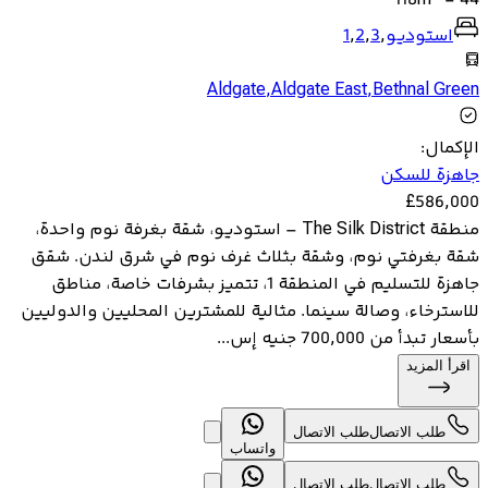
118
m
-
44
استوديو
,
3
,
2
,
1
Aldgate
,
Aldgate East
,
Bethnal Green
الإكمال
:
جاهزة للسكن
£
586,000
منطقة The Silk District – استوديو، شقة بغرفة نوم واحدة،
شقة بغرفتي نوم، وشقة بثلاث غرف نوم في شرق لندن. شقق
جاهزة للتسليم في المنطقة 1، تتميز بشرفات خاصة، مناطق
للاسترخاء، وصالة سينما. مثالية للمشترين المحليين والدوليين
بأسعار تبدأ من 700,000 جنيه إس...
اقرأ المزيد
طلب الاتصال
طلب الاتصال
واتساب
طلب الاتصال
طلب الاتصال