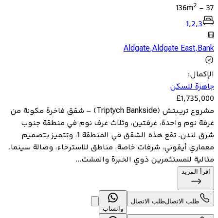
2
136
m
-
37
1
,
2
,
3
Aldgate
,
Aldgate East
,
Bank
الإكمال
:
جاهزة للسكن
£
1,735,000
مشروع تريبتش (Triptych Bankside) – شقق فاخرة مكونة من
غرفة نوم واحدة، غرفتين، وثلاث غرف نوم في منطقة جنوب
شرق لندن. تقع هذه الشقق في المنطقة 1، وتتميز بتصميم
معماري أيقوني، شرفات خاصة، مناطق للاسترخاء، وصالة سينما.
مثالية للمستثمرين ذوي الخبرة والمشت...
اقرأ المزيد
طلب الاتصال
طلب الاتصال
واتساب