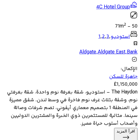
4C Hotel Group
2
71
m
-
50
استوديو
,
3
,
2
,
1
Aldgate
,
Aldgate East
,
Bank
الإكمال
:
جاهزة للسكن
£
1,150,000
The Haydon – استوديو، شقة بغرفة نوم واحدة، شقة بغرفتي
نوم، وشقة بثلاث غرف نوم فاخرة في وسط لندن. شقق مميزة
في المنطقة 1 بتصميم معماري أيقوني، تضم شرفات وصالة
سينما. مثالية للمستثمرين ذوي الخبرة والمشترين الدوليين
وأصحاب أسلوب حياة مميز.
اقرأ المزيد