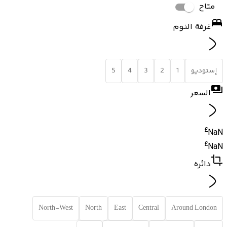
متاح
غرفة النوم
إستوديو
1
2
3
4
5
السعر
£
NaN
£
NaN
دائره
North-West
North
East
Central
Around London