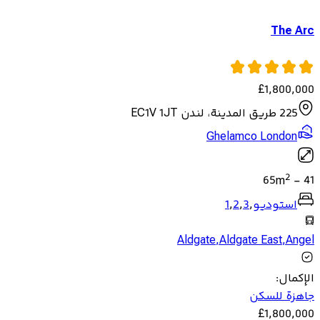
The Arc
£
1,800,000
225 طريق المدينة، لندن EC1V 1JT
Ghelamco London
2
65
m
-
41
استوديو
,
3
,
2
,
1
Aldgate
,
Aldgate East
,
Angel
الإكمال
:
جاهزة للسكن
£
1,800,000