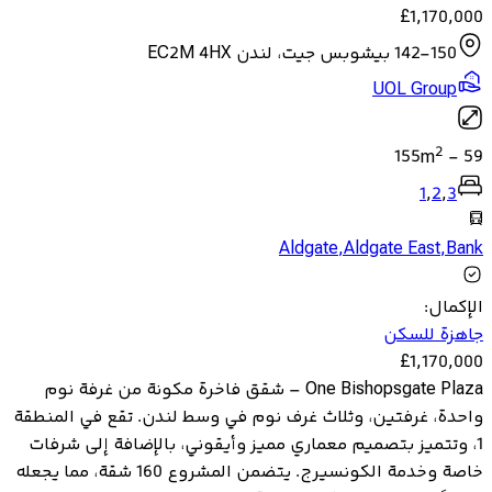
£
1,170,000
142-150 بيشوبس جيت، لندن EC2M 4HX
UOL Group
2
155
m
-
59
1
,
2
,
3
Aldgate
,
Aldgate East
,
Bank
الإكمال
:
جاهزة للسكن
£
1,170,000
One Bishopsgate Plaza – شقق فاخرة مكونة من غرفة نوم
واحدة، غرفتين، وثلاث غرف نوم في وسط لندن. تقع في المنطقة
1، وتتميز بتصميم معماري مميز وأيقوني، بالإضافة إلى شرفات
خاصة وخدمة الكونسيرج. يتضمن المشروع 160 شقة، مما يجعله