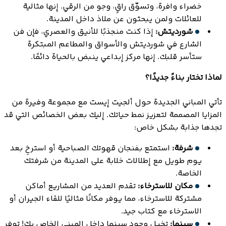
خضراء وافرة، وتسوّق راقٍ، وجو من الرقي. إنها مثالية
للعائلات ولمن يبحثون عن ملاذ داخل المدينة.
شورديتش:
إذا كنت منجذبًا للأنيق والعصري، فإن فن
الشارع في شورديتش والأسواق والمطاعم المبتكرة
ستأسر قلبك. إنها مركز إبداعي ينبض بالحياة دائمًا.
لماذا تختار بناءً جديدًا؟
تأتي المباني الجديدة حول ألجيت إيست مع مجموعة وفيرة من
المزايا المصممة لتعزيز نمط حياتك. إليك بعض الخصائص التي قد
تجدها جذابة بشكل خاص:
شرفة:
استمتع بفنجان قهوتك الصباحية أو استرخِ بعد
يوم طويل مع إطلالات خلابة على المدينة من شرفتك
الخاصة.
مكان للاسترخاء:
تقدم العديد من المشاريع أماكن
مشتركة للاسترخاء، مما يوفر مكانًا مثاليًا للقاء الجيران أو
الاسترخاء مع كتاب جيد.
سينما:
تخيل وجود سينما داخل المبنى الخاص بك! توفر