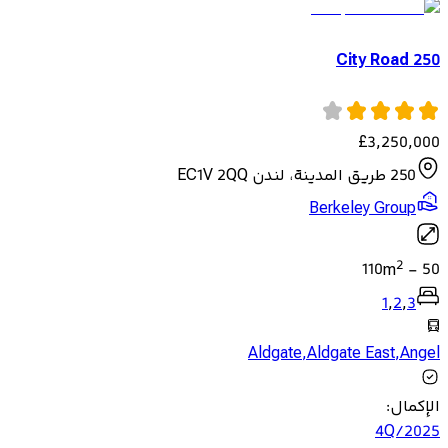
250 City Road
£
3,250,000
250 طريق المدينة، لندن EC1V 2QQ
Berkeley Group
2
110
m
-
50
1
,
2
,
3
Aldgate
,
Aldgate East
,
Angel
الإكمال
:
4Q/2025