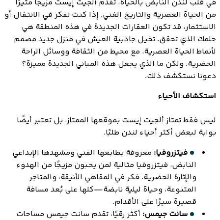
في قلب لندن النابض بالحياة، تقدم ألجيت إيست مزيجًا مثيرًا
من الحياة العصرية والتاريخ الغني. إذا كنت تفكر في الانتقال أو
الاستثمار، قد تكون العقارات الجديدة في هذه المنطقة هي
حلمك الذي تحقق. تخيل جاذبية العيش في منزل جديد مصمم
لأنماط الحياة العصرية، مع محيط من الثقافة ووسائل الراحة
الحضرية. ولكن ما الذي يجعل هذه المباني الجديدة مميزة؟
دعونا نستكشف ذلك.
استكشاف الأحياء
ليس فقط تمتاز ألجيت إيست بموقعها الممتاز، بل تعتبر أيضًا
بوابة لبعض أكثر أحياء لندن طلبًا.
فيتزروفيا:
معروفة بطابعها الفني ومشهدها الإبداعي
النابض، فيتزروفيا مثالية لمن يحبون مزيجًا من الهدوء
والإثارة الحضرية. فكر في المقاهي الأنيقة، والمتاجر
المتنوعة، وحياة ليلية نابضة—كلها على بُعد مسافة
قصيرة سيرًا على الأقدام.
سانت جيمس:
أكثر رقيًا، تقدم سانت جيمس مساحات