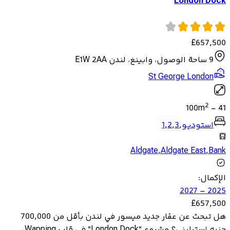
London Dock
£
657,500
9 ساحة الوصول، وابينغ، لندن E1W 2AA
St George London
2
100
m
-
41
استوديو
,
3
,
2
,
1
Aldgate
,
Aldgate East
,
Bank
الإكمال
:
2025 – 2027
£
657,500
هل تبحث عن عقار جديد ميسور في لندن بأقل من 700,000
جنيه إسترليني؟ مشروع "London Dock" في قلب Wapping،