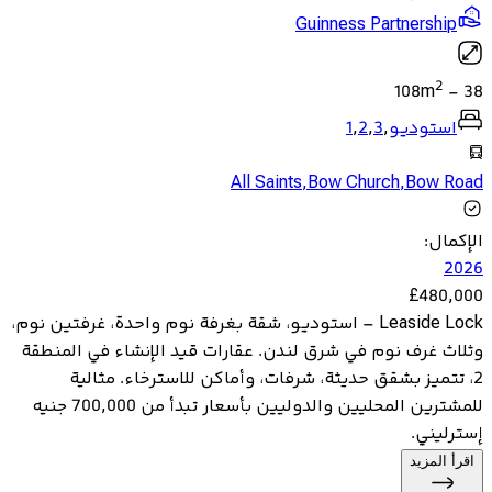
Guinness Partnership
2
108
m
-
38
استوديو
,
3
,
2
,
1
All Saints
,
Bow Church
,
Bow Road
الإكمال
:
2026
£
480,000
Leaside Lock – استوديو، شقة بغرفة نوم واحدة، غرفتين نوم،
وثلاث غرف نوم في شرق لندن. عقارات قيد الإنشاء في المنطقة
2، تتميز بشقق حديثة، شرفات، وأماكن للاسترخاء. مثالية
للمشترين المحليين والدوليين بأسعار تبدأ من 700,000 جنيه
إسترليني.
اقرأ المزيد