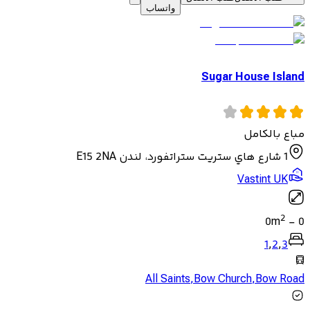
واتساب
Sugar House Island
مباع بالكامل
1 شارع هاي ستريت ستراتفورد، لندن E15 2NA
Vastint UK
2
0
m
-
0
1
,
2
,
3
All Saints
,
Bow Church
,
Bow Road