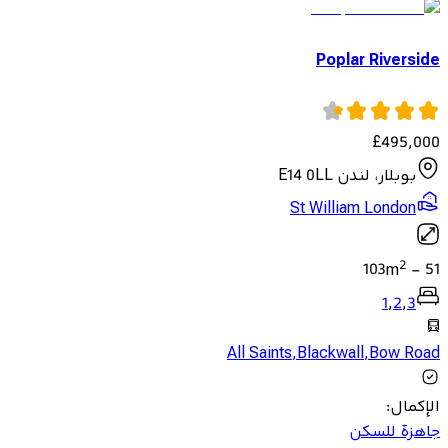
Poplar Riverside
£
495,000
بوبلار، لندن E14 0LL
St William London
2
103
m
-
51
1
,
2
,
3
All Saints
,
Blackwall
,
Bow Road
الإكمال
:
جاهزة للسكن