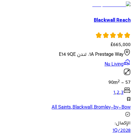
Blackwall Reach
£
665,000
1A Prestage Way، لندن E14 9QE
Nu Living
2
90
m
-
57
1
,
2
,
3
All Saints
,
Blackwall
,
Bromley-by-Bow
الإكمال
:
1Q/2028