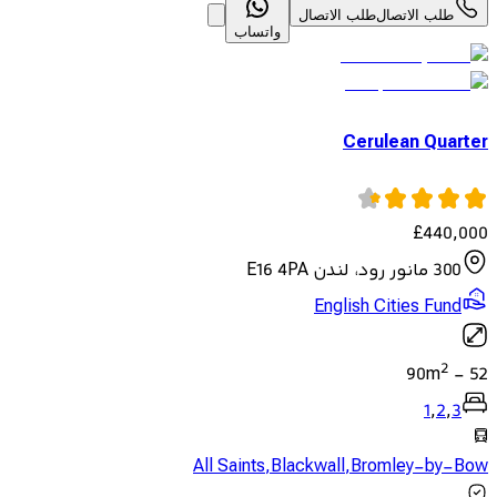
طلب الاتصال
طلب الاتصال
واتساب
Cerulean Quarter
£
440,000
300 مانور رود، لندن E16 4PA
English Cities Fund
2
90
m
-
52
1
,
2
,
3
All Saints
,
Blackwall
,
Bromley-by-Bow