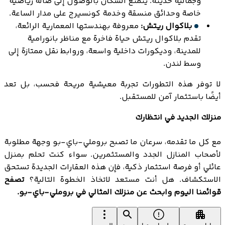
وجمالية حديثة. يتمتع السكان بالوصول إلى صالة رياضية
خاصة وحدائق منسقة وخدمة كونسيرج على مدار الساعة.
بلاكوال ريتش:
معروفة بهندستها المعمارية الرائعة،
تقدم بلاكوال ريتش حياة فاخرة مع مناظر بانورامية
للمدينة، وديكورات داخلية واسعة، وروابط نقل ممتازة إلى
وسط لندن.
لا توفر هذه التطورات تجربة معيشية مريحة فحسب، بل تعد
أيضًا باستثمار آمن للمستقبل.
منزلك الجديد في انتظارك
مع كل ما تقدمه، سرعان ما تصبح بروملي-باي-بو وجهة مطلوبة
لأصحاب المنازل الجدد والمستثمرين. سواء كنت تحلم بمنزل
عائلي أو فرصة استثمار ذكية، فإن هذه العقارات الجديدة تستحق
الاستكشاف. هل أنت مستعد لاتخاذ الخطوة التالية؟
تصفح
قوائمنا اليوم وابحث عن منزلك المثالي في بروملي-باي-بو.