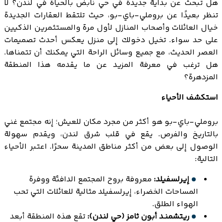
هل تبحث عن بداية جديدة في حي نابض بالحياة في لندن؟ لا
تنظر بعيدًا عن بروملي-باي-بو، حيث تلتقط العقارات الجديدة
خيال العائلات وأصحاب المنازل لأول مرة والمستثمرين الذكيين
على حد سواء. تخيل دخولك إلى منزل يعكس أحدث تصميمات
العصر الحديث، مع جميع وسائل الراحة التي يمكنك أن تتمناها.
هل ترغب في معرفة المزيد عن ما يقدمه هذا المنطقة
المزدهرة؟
استكشف الأحياء
بروملي-باي-بو هو أكثر من مجرد مكان للعيش؛ إنه مجتمع غني
بالتاريخ والفرص. يقع في قلب شرق لندن، ويقدم سهولة
الوصول إلى بعض من أكثر مناطق المدينة سحرًا. اعتبر الأحياء
التالية:
إيرلسفيلد:
معروفة بروح المجتمع الدافئة ووفرة
المساحات الخضراء، إيرلسفيلد مثالية للعائلات التي تحب
الهواء الطلق.
ريتشمنـد أبون ثامز (حي لندن):
تقع هذه المنطقة أبعد