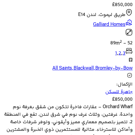
£
850,000
طريق ليموث، لندن E14
Galliard Homes
2
89
m
-
52
1
,
2
,
3
All Saints
,
Blackwall
,
Bromley-by-Bow
الإكمال
:
جاهزة للسكن
£
850,000
Orchard Wharf – عقارات فاخرة تتكون من شقق بغرفة نوم
واحدة، غرفتين، وثلاث غرف نوم في شرق لندن. تقع في المنطقة
2، تتميز بتصميم معماري مميز وأيقوني، وتوفر شرفات خاصة
وأماكن للاسترخاء. مثالية للمستثمرين ذوي الخبرة والمشترين