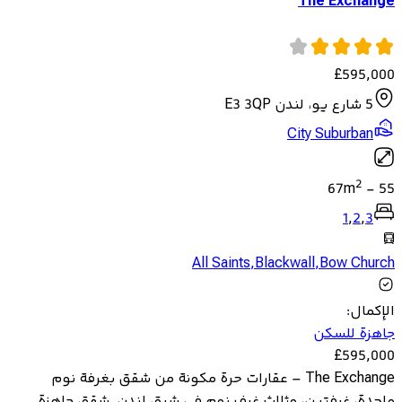
The Exchange
£
595,000
5 شارع يو، لندن E3 3QP
City Suburban
2
67
m
-
55
1
,
2
,
3
All Saints
,
Blackwall
,
Bow Church
الإكمال
:
جاهزة للسكن
£
595,000
The Exchange – عقارات حرة مكونة من شقق بغرفة نوم
واحدة، غرفتين، وثلاث غرف نوم في شرق لندن. شقق جاهزة