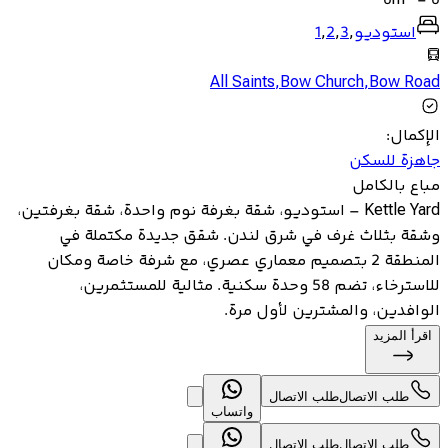
0
m
-
0
استوديو
,
3
,
2
,
1
All Saints
,
Bow Church
,
Bow Road
الإكمال
:
جاهزة للسكن
مباع بالكامل
Kettle Yard – استوديو، شقة بغرفة نوم واحدة، شقة بغرفتين،
وشقة بثلاث غرف في شرق لندن. شقق جديدة مكتملة في
المنطقة 2 بتصميم معماري عصري، مع شرفة خاصة ومكان
للاسترخاء، تضم 58 وحدة سكنية. مثالية للمستثمرين،
الوافدين، والمشترين لأول مرة.
اقرأ المزيد
طلب الاتصال
طلب الاتصال
واتساب
طلب الاتصال
طلب الاتصال