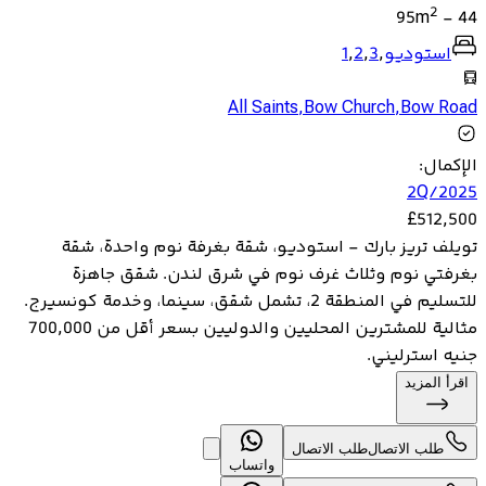
2
95
m
-
44
استوديو
,
3
,
2
,
1
All Saints
,
Bow Church
,
Bow Road
الإكمال
:
2Q/2025
£
512,500
تويلف تريز بارك - استوديو، شقة بغرفة نوم واحدة، شقة
بغرفتي نوم وثلاث غرف نوم في شرق لندن. شقق جاهزة
للتسليم في المنطقة 2، تشمل شقق، سينما، وخدمة كونسيرج.
مثالية للمشترين المحليين والدوليين بسعر أقل من 700,000
جنيه استرليني.
اقرأ المزيد
طلب الاتصال
طلب الاتصال
واتساب