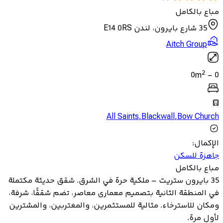
مباع بالكامل
35 شارع بايرون، لندن E14 0RS
Aitch Group
2
0
m
-
0
All Saints
,
Blackwall
,
Bow Church
الإكمال
:
جاهزة للسكن
مباع بالكامل
35 بايرون ستريت – ملكية حرة في الشرق. شقق حديثة مكتملة
في المنطقة الثانية بتصميم معمارى معاصر، تضم شققًا، شرفة،
ومكان للاسترخاء. مثالية للمستثمرين، والمغتربين، والمشترين
لأول مرة.