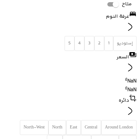
متاح
غرفة النوم
إستوديو
1
2
3
4
5
السعر
£
NaN
£
NaN
دائره
North-West
North
East
Central
Around London