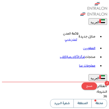
العربية
قائمة المدن
منازل جديدة
لندن
دبي
المطورين
منتجات
مَركَز
الأكاديمية
کلاب
معلومات عنا
العربية
2
الفلاتر
مسح
النتيجة
:
36
محطة
المنطقة
شفرة البريد