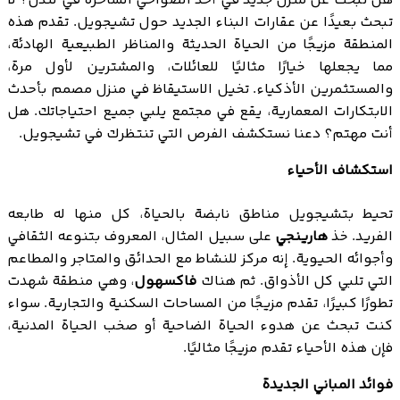
هل تبحث عن منزل جديد في أحد الضواحي الساحرة في لندن؟ لا
تبحث بعيدًا عن عقارات البناء الجديد حول تشيجويل. تقدم هذه
المنطقة مزيجًا من الحياة الحديثة والمناظر الطبيعية الهادئة،
مما يجعلها خيارًا مثاليًا للعائلات، والمشترين لأول مرة،
والمستثمرين الأذكياء. تخيل الاستيقاظ في منزل مصمم بأحدث
الابتكارات المعمارية، يقع في مجتمع يلبي جميع احتياجاتك. هل
أنت مهتم؟ دعنا نستكشف الفرص التي تنتظرك في تشيجويل.
استكشاف الأحياء
تحيط بتشيجويل مناطق نابضة بالحياة، كل منها له طابعه
الفريد. خذ
هارينجي
على سبيل المثال، المعروف بتنوعه الثقافي
وأجوائه الحيوية. إنه مركز للنشاط مع الحدائق والمتاجر والمطاعم
التي تلبي كل الأذواق. ثم هناك
فاكسهول
، وهي منطقة شهدت
تطورًا كبيرًا، تقدم مزيجًا من المساحات السكنية والتجارية. سواء
كنت تبحث عن هدوء الحياة الضاحية أو صخب الحياة المدنية،
فإن هذه الأحياء تقدم مزيجًا مثاليًا.
فوائد المباني الجديدة