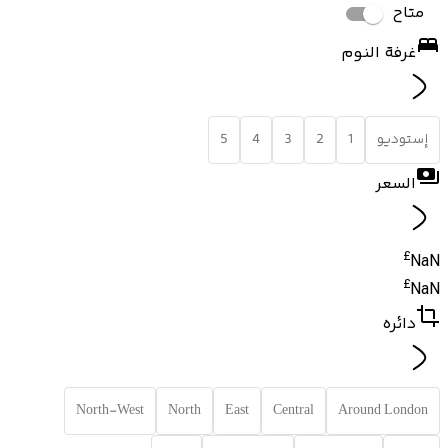
متاح
غرفة النوم
إستوديو
1
2
3
4
5
السعر
£
NaN
£
NaN
دائره
North-West
North
East
Central
Around London