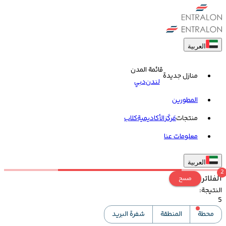
العربية
قائمة المدن
منازل جديدة
لندن
دبي
المطورين
منتجات
مَركَز
الأكاديمية
کلاب
معلومات عنا
العربية
2
الفلاتر
مسح
النتيجة
:
5
محطة
المنطقة
شفرة البريد