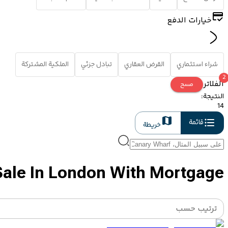
خيارات الدفع
شراء استثماري
القرض العقاري
تبادل جزئي
الملكية المشتركة
2
الفلاتر
مسح
النتيجة
:
14
قائمة
خريطة
Sale In London With Mortgage
ترتيب حسب