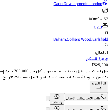
Capri Developments London
2
103
m
-
57
1
,
2
,
3
Balham
,
Colliers Wood
,
Earlsfield
الإكمال
:
جاهزة للسكن
£
525,000
يتضمن 17 وحدة سكنية مصممة بعناية، ويتميز بمساحات تتراوح بين 57.23 و103.31 متر ...
اقرأ المزيد
طلب الاتصال
طلب الاتصال
واتساب