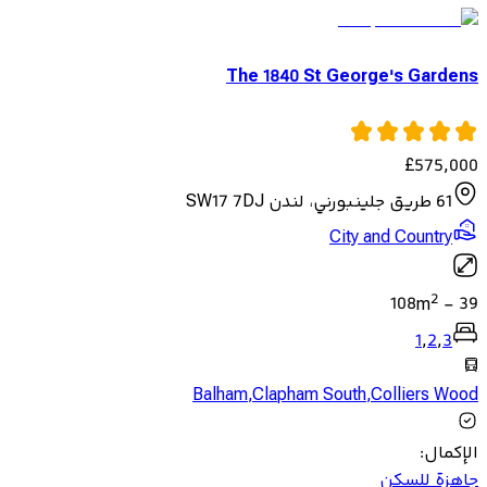
The 1840 St George's Gardens
£
575,000
61 طريق جلينبورني، لندن SW17 7DJ
City and Country
2
108
m
-
39
1
,
2
,
3
Balham
,
Clapham South
,
Colliers Wood
الإكمال
:
جاهزة للسكن