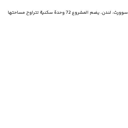
إذا كنت تبحث عن عقار جديد بأسعار معقولة تحت 700,000 جنيه إسترليني، فلا تفوت فرصة اكتشاف 1840 حدائق سانت جورج في واندسوورث، لندن. يضم المشروع 72 وحدة سكنية تتراوح مساحتها