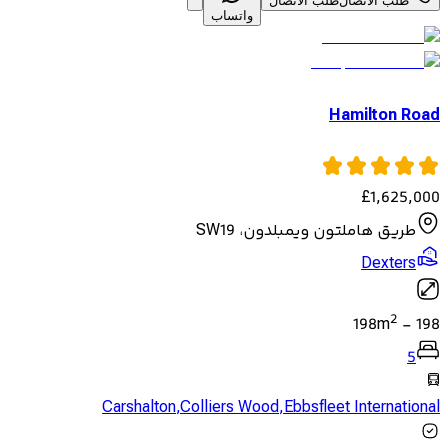
طلب الاتصال
طلب الاتصال
واتساب
Hamilton Road
£
1,625,000
طريق هاملتون ويمبلدون، SW19
Dexters
2
198
m
-
198
5
Carshalton
,
Colliers Wood
,
Ebbsfleet International