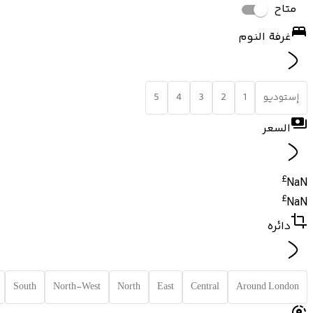
متاح
غرفة النوم
إستوديو
1
2
3
4
5
السعر
£
NaN
£
NaN
دائره
South
North-West
North
East
Central
Around London