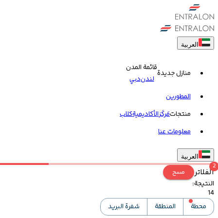
العربية
قائمة المدن
منازل جديدة
لندن
دبي
المطورين
منتجات
مَركَز
الأكاديمية
کلاب
معلومات عنا
العربية
2
الفلاتر
مسح
النتيجة
:
14
محطة
المنطقة
شفرة البريد