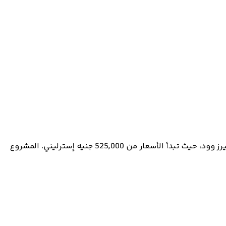
هل تبحث عن منزل جديد بسعر معقول أقل من 700,000 جنيه إسترليني؟ اكتشف مشروع كاربنترز ميوز في مناطق مثل بالهام وكوليرز وود، حيث تبدأ الأسعار من 525,000 جنيه إسترليني. المشروع