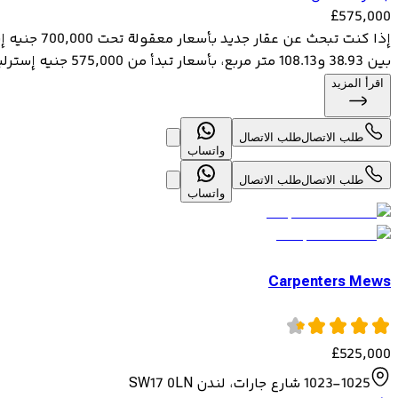
£
575,000
بين 38.93 و108.13 متر مربع، بأسعار تبدأ من 575,000 جنيه إسترليني. يتميز بتصميمات...
اقرأ المزيد
طلب الاتصال
طلب الاتصال
واتساب
طلب الاتصال
طلب الاتصال
واتساب
Carpenters Mews
£
525,000
1023-1025 شارع جارات، لندن SW17 0LN