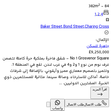
2
382
m
-
84
1
,
2
,
4
Baker Street
,
Bond Street
,
Charing Cross
الإكمال
:
جاهزة للسكن
£
9,250,000
No 1 Grosvenor Square – شقق فاخرة بملكية حرة كاملة تتضمن
غرف نوم من نوع 1 و2 و4 في غرب لندن. تقع في المنطقة 1،
وتتميز بتصميم معماري مميز وأيقوني، بالإضافة إلى شرفات
خاصة، أماكن للاسترخاء، وصالة سينما. مثالية للمستثمرين ذوي
الخبرة، المشترين الدوليين، ...
اقرأ المزيد
طلب الاتصال
طلب الاتصال
واتساب