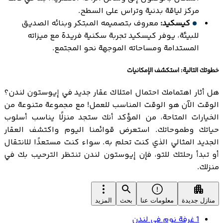
مركز لياقة بدنية وتراس على السطح.
كيسكيد:
معروف بتصميمه المبتكر وبنائه الصديق
للبيئة، يوفر كيسكيد تجربة سكنية فريدة مع ميزاته
المستدامة ومساحاته الموجهة نحو المجتمع.
خطوتك التالية: استكشف الإمكانيات
هل أثار اهتمامك احتمال امتلاك عقار جديد في إيوستون لندن؟
الوقت الآن هو الوقت المناسب للعمل! مع مجموعة متنوعة من
الخيارات المتاحة، من المؤكد أنك ستجد منزلًا يناسب أسلوب
حياتك وطموحاتك. استعرض قوائمنا اليوم واكتشف العقار
الجديد المثالي الذي كنت تحلم به. سواء كنت مستعدًا للانتقال
أو تبدأ رحلتك للتو، فإن إيوستون لندن تنتظر الترحيب بك في
منزلك.
منازل جديدة
معلومات عنا
بحث
المزيد
1 غرفة نوم في لندن