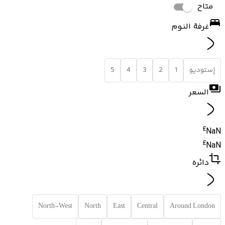
متاح
غرفة النوم
إستوديو
1
2
3
4
5
السعر
£
NaN
£
NaN
دائره
North-West
North
East
Central
Around London