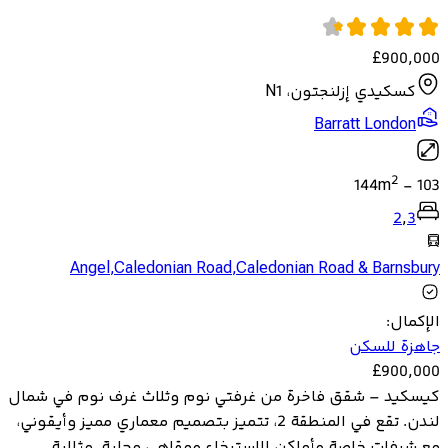
£
900,000
كسكيدي إزلنجتون، N1
Barratt London
2
144
m
-
103
2
,
3
Angel
,
Caledonian Road
,
Caledonian Road & Barnsbury
الإكمال
:
جاهزة للسكن
£
900,000
كيسكيد – شقق فاخرة من غرفتي نوم وثلاث غرف نوم في شمال
لندن. تقع في المنطقة 2، تتميز بتصميم معماري مميز وأيقوني،
مع شرفات خاصة وأماكن للاسترخاء ومقاهي محلية. مثالية