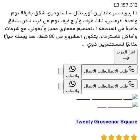
£
3,157,312
ذا ريزيدنسز ماندارين أورينتال – استوديو، شقق بغرفة نوم
واحدة، غرفتين، ثلاث غرف، وأربع غرف نوم في غرب لندن. شقق
فاخرة في المنطقة 1 بتصميم معماري مميز وأيقوني، مع شرفات
وأماكن للاسترخاء. يتكون المشروع من 80 شقة، مما يجعله خيارًا
مثاليًا للمستثمرين ذوي ...
اقرأ المزيد
طلب الاتصال
طلب الاتصال
واتساب
طلب الاتصال
طلب الاتصال
واتساب
Twenty Grosvenor Square