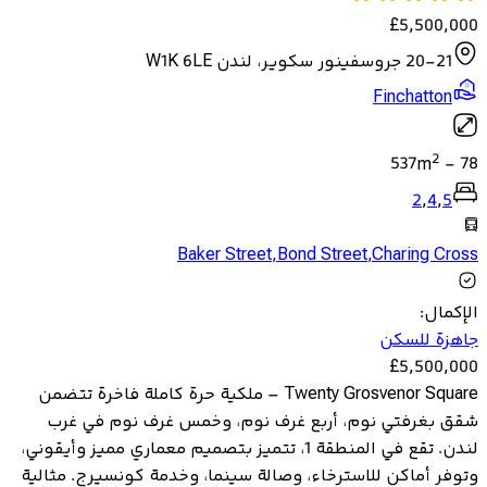
£
5,500,000
20-21 جروسفينور سكوير، لندن W1K 6LE
Finchatton
2
537
m
-
78
2
,
4
,
5
Baker Street
,
Bond Street
,
Charing Cross
الإكمال
:
جاهزة للسكن
£
5,500,000
Twenty Grosvenor Square – ملكية حرة كاملة فاخرة تتضمن
شقق بغرفتي نوم، أربع غرف نوم، وخمس غرف نوم في غرب
لندن. تقع في المنطقة 1، تتميز بتصميم معماري مميز وأيقوني،
وتوفر أماكن للاسترخاء، وصالة سينما، وخدمة كونسيرج. مثالية