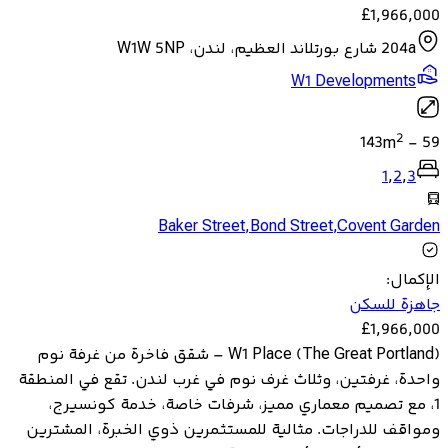
£
1,966,000
204a شارع بورتلاند العظيم، لندن، W1W 5NP
W1 Developments
2
143
m
-
59
1
,
2
,
3
Baker Street
,
Bond Street
,
Covent Garden
الإكمال
:
جاهزة للسكن
£
1,966,000
W1 Place (The Great Portland) – شقق فاخرة من غرفة نوم
واحدة، غرفتين، وثلاث غرف نوم في غرب لندن. تقع في المنطقة
1، مع تصميم معماري مميز، شرفات خاصة، خدمة كونسيرج،
ومواقف للدراجات. مثالية للمستثمرين ذوي الخبرة، المشترين