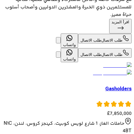
للمستثمرين ذوي الخبرة والمشترين الدوليين وأصحاب أسلوب
حياة مميز.
اقرأ المزيد
طلب الاتصال
طلب الاتصال
واتساب
طلب الاتصال
طلب الاتصال
واتساب
Gasholders
£
7,850,000
حاملات الغاز، 1 شارع لويس كوبيت، كينجز كروس، لندن، N1C
4BT