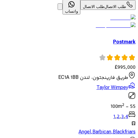
طلب الاتصال
طلب الاتصال
واتساب
Postmark
£
995,000
طريق فارينجتون، لندن EC1A 1BB
Taylor Wimpey
2
100
m
-
55
1
,
2
,
3
,
4
Angel
,
Barbican
,
Blackfriars