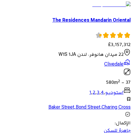
The Residences Mandarin Oriental
£
3,157,312
22 ميدان هانوفر، لندن W1S 1JA
Clivedale
2
580
m
-
37
استوديو
,
4
,
3
,
2
,
1
Baker Street
,
Bond Street
,
Charing Cross
الإكمال
:
جاهزة للسكن