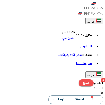
العربية
قائمة المدن
منازل جديدة
لندن
دبي
المطورين
منتجات
مَركَز
الأكاديمية
کلاب
معلومات عنا
العربية
2
الفلاتر
مسح
النتيجة
:
48
محطة
المنطقة
شفرة البريد