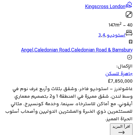
Kingscross London
2
147
m
-
40
استوديو
,
4
,
3
Angel
,
Caledonian Road
,
Caledonian Road & Barnsbury
الإكمال
:
جاهزة للسكن
£
7,850,000
غاشولدرز – استوديو فاخر، وشقق بثلاث وأربع غرف نوم في
وسط لندن. شقق مميزة في المنطقة 1 و2 بتصميم معماري
أيقوني، مع أماكن للاسترخاء، سينما، وخدمة كونسيرج. مثالي
للمستثمرين ذوي الخبرة والمشترين الدوليين وأصحاب أسلوب
الحياة المميز.
اقرأ المزيد