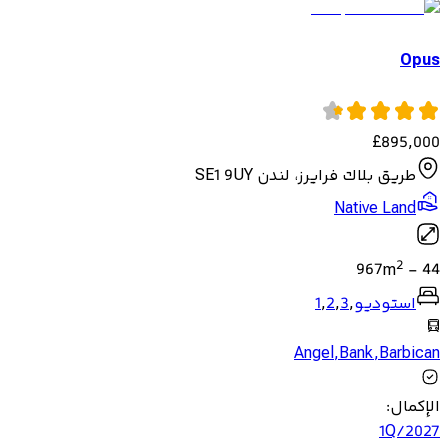
Opus
£
895,000
طريق بلاك فرايرز، لندن SE1 9UY
Native Land
2
967
m
-
44
استوديو
,
3
,
2
,
1
Angel
,
Bank
,
Barbican
الإكمال
:
1Q/2027