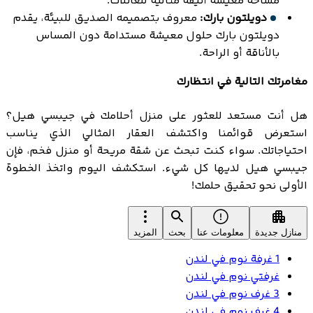
مساحة معيشة أنيقة مثالية للعائلات.
دويلتون بارك:
معروف بتصميمه الصديق للبيئة، يقدم
دويلتون بارك حلول معيشة مستدامة دون المساس
بالأناقة أو الراحة.
مغامرتك التالية في انتظارك
هل أنت مستعد للعثور على منزل أحلامك في جيبسي هيل؟
استعرض قوائمنا واكتشف العقار المثالي الذي يناسب
احتياجاتك. سواء كنت تبحث عن شقة مريحة أو منزل فخم، فإن
جيبسي هيل لديها كل شيء. استكشف اليوم واتخذ الخطوة
الأولى نحو تحقيق حلمك!
منازل جديدة
معلومات عنا
بحث
المزيد
1 غرفة نوم في لندن
غرفتي نوم في لندن
3 غرف نوم في لندن
4 غرف نوم في لندن