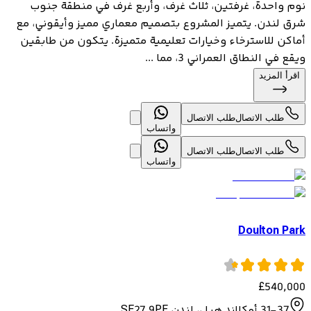
نوم واحدة، غرفتين، ثلاث غرف، وأربع غرف في منطقة جنوب
شرق لندن. يتميز المشروع بتصميم معماري مميز وأيقوني، مع
أماكن للاسترخاء وخيارات تعليمية متميزة. يتكون من طابقين
ويقع في النطاق العمراني 3، مما ...
اقرأ المزيد
طلب الاتصال
طلب الاتصال
واتساب
طلب الاتصال
طلب الاتصال
واتساب
Doulton Park
£
540,000
31-37 أوكلاند هيل، لندن SE27 9PF