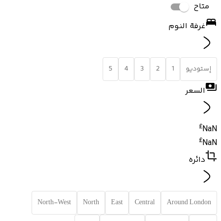
متاح
غرفة النوم
إستوديو
1
2
3
4
5
السعر
£
NaN
£
NaN
دائره
North-West
North
East
Central
Around London