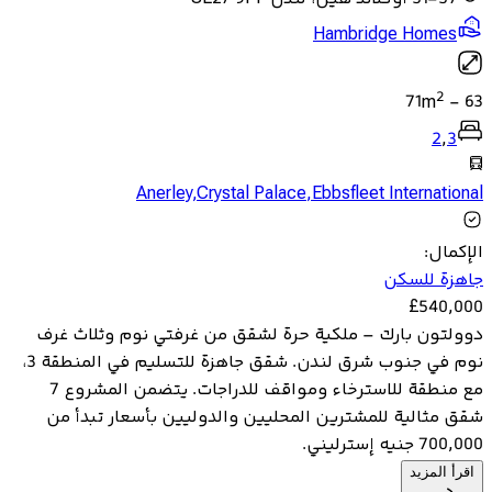
Hambridge Homes
2
71
m
-
63
2
,
3
Anerley
,
Crystal Palace
,
Ebbsfleet International
الإكمال
:
جاهزة للسكن
£
540,000
دوولتون بارك – ملكية حرة لشقق من غرفتي نوم وثلاث غرف
نوم في جنوب شرق لندن. شقق جاهزة للتسليم في المنطقة 3،
مع منطقة للاسترخاء ومواقف للدراجات. يتضمن المشروع 7
شقق مثالية للمشترين المحليين والدوليين بأسعار تبدأ من
700,000 جنيه إسترليني.
اقرأ المزيد