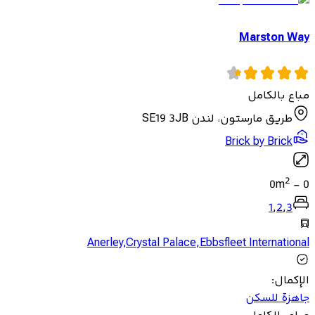
Marston Way
مباع بالكامل
طريق مارستون، لندن SE19 3JB
Brick by Brick
2
0
m
-
0
1
,
2
,
3
Anerley
,
Crystal Palace
,
Ebbsfleet International
الإكمال
:
جاهزة للسكن