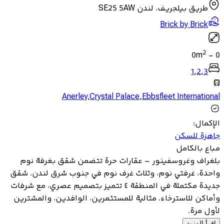
طريق بيلجريف، لندن SE25 5AW
Brick by Brick
2
0
m
-
0
1
,
2
,
3
Anerley
,
Crystal Palace
,
Ebbsfleet International
الإكمال
:
جاهزة للسكن
مباع بالكامل
بلغراف وغروسفينور – عقارات حرة تتضمن شقق بغرفة نوم
واحدة، غرفتي نوم، وثلاث غرف نوم في جنوب شرق لندن. شقق
جديدة مكتملة في المنطقة ٤ تتميز بتصميم عصري، مع شرفات
وأماكن للاسترخاء. مثالية للمستثمرين، الوافدين، والمشترين
لأول مرة.
اقرأ المزيد