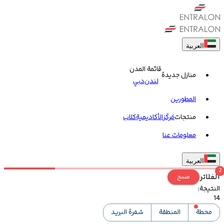
العربية
قائمة المدن
منازل جديدة
لندن
دبي
المطورين
منتجات
مَركَز
الأكاديمية
کلاب
معلومات عنا
العربية
2
الفلاتر
مسح
النتيجة
:
14
محطة
المنطقة
شفرة البريد