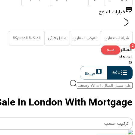
خيارات الدفع
شراء استثماري
القرض العقاري
تبادل جزئي
الملكية المشتركة
2
الفلاتر
مسح
النتيجة
:
18
قائمة
خريطة
Sale In London With Mortgage
ترتيب حسب