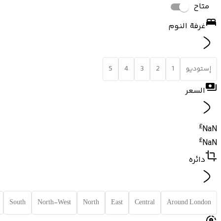
متاح
غرفة النوم
إستوديو
1
2
3
4
5
السعر
£
NaN
£
NaN
دائره
South
North-West
North
East
Central
Around London