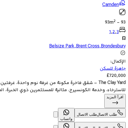
Camden
2
93
m
-
93
1
,
2
,
3
Belsize Park
,
Brent Cross
,
Brondesbury
الإكمال
:
جاهزة للسكن
£
720,000
للاسترخاء، وخدمة الكونسيرج. مثالية للمستثمرين ذوي الخبرة، الم
اقرأ المزيد
طلب الاتصال
طلب الاتصال
واتساب