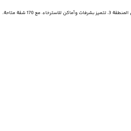
ذا ديلامار – عقارات مجانية تتضمن شقق بغرفة نوم واحدة، غرفتي نوم وثلاث غرف نوم في شمال غرب لندن. شقق جاهزة للتسليم في المنطقة 3، تتميز بشرفات وأماكن للاسترخاء، مع 170 شقة متاحة.