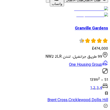
طلب الاتصال
طلب الاتصال
واتساب
Granville Gardens
£
474,000
99 طريق جرانفيل، لندن NW2 2LR
One Housing Group
2
131
m
-
51
1
,
2
,
3
,
4
Brent Cross
,
Cricklewood
,
Dollis Hill