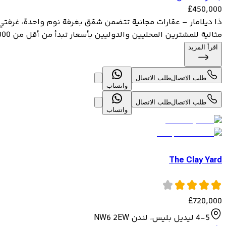
£
450,000
مثالية للمشترين المحليين والدوليين بأسعار تبدأ من أقل من 700,000 جنيه إست...
اقرأ المزيد
طلب الاتصال
طلب الاتصال
واتساب
طلب الاتصال
طلب الاتصال
واتساب
The Clay Yard
£
720,000
4-5 ليديل بليس، لندن NW6 2EW