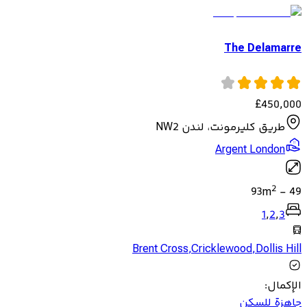
The Delamarre
£
450,000
طريق كليرمونت، لندن NW2
Argent London
2
93
m
-
49
1
,
2
,
3
Brent Cross
,
Cricklewood
,
Dollis Hill
الإكمال
:
جاهزة للسكن