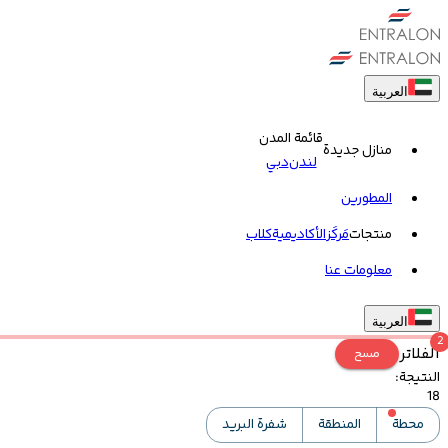
العربية
قائمة المدن
منازل جديدة
لندن
دبي
المطورين
منتجات
مَركَز
الأكاديمية
کلاب
معلومات عنا
العربية
2
الفلاتر
مسح
النتيجة
:
18
محطة
المنطقة
شفرة البريد