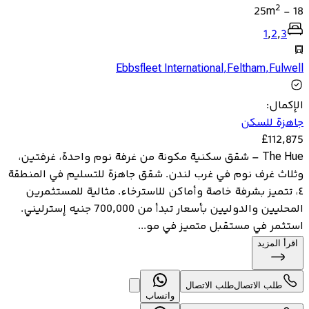
2
25
m
-
18
1
,
2
,
3
Ebbsfleet International
,
Feltham
,
Fulwell
الإكمال
:
جاهزة للسكن
£
112,875
The Hue – شقق سكنية مكونة من غرفة نوم واحدة، غرفتين،
وثلاث غرف نوم في غرب لندن. شقق جاهزة للتسليم في المنطقة
٤، تتميز بشرفة خاصة وأماكن للاسترخاء. مثالية للمستثمرين
المحليين والدوليين بأسعار تبدأ من 700,000 جنيه إسترليني.
استثمر في مستقبل متميز في مو...
اقرأ المزيد
طلب الاتصال
طلب الاتصال
واتساب