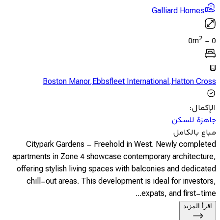
Galliard Homes
2
0
m
-
0
Boston Manor
,
Ebbsfleet International
,
Hatton Cross
الإكمال
:
جاهزة للسكن
مباع بالكامل
Citypark Gardens – Freehold in West. Newly completed
apartments in Zone 4 showcase contemporary architecture,
offering stylish living spaces with balconies and dedicated
chill-out areas. This development is ideal for investors,
expats, and first-time...
اقرأ المزيد