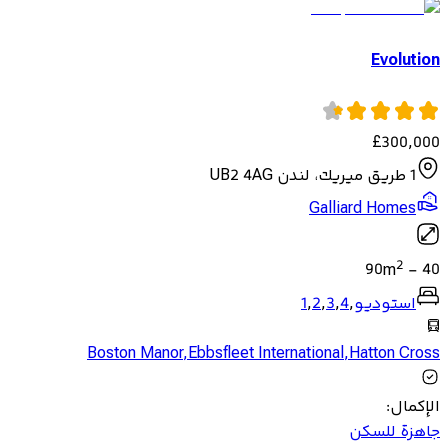
Evolution
£
300,000
1 طريق ميريك، لندن UB2 4AG
Galliard Homes
2
90
m
-
40
استوديو
,
4
,
3
,
2
,
1
Boston Manor
,
Ebbsfleet International
,
Hatton Cross
الإكمال
:
جاهزة للسكن