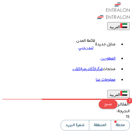
العربية
قائمة المدن
منازل جديدة
لندن
دبي
المطورين
منتجات
مَركَز
الأكاديمية
کلاب
معلومات عنا
العربية
2
الفلاتر
مسح
النتيجة
:
15
محطة
المنطقة
شفرة البريد