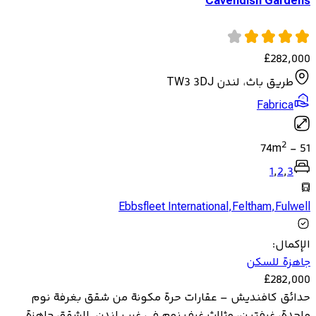
Cavendish Gardens
£
282,000
طريق باث، لندن TW3 3DJ
Fabrica
2
74
m
-
51
1
,
2
,
3
Ebbsfleet International
,
Feltham
,
Fulwell
الإكمال
:
جاهزة للسكن
£
282,000
حدائق كافنديش – عقارات حرة مكونة من شقق بغرفة نوم
واحدة، غرفتين، وثلاث غرف نوم في غرب لندن. الشقق جاهزة