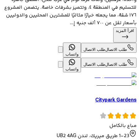
للتسليم في المنطقة ٤، وتتميز بشرفات خاصة. يتضمن المشروع
١٧٦ شقة، مما يجعله خيارًا مثاليًا للمشترين المحليين والدوليين
بأسعار تقل عن ٧٠٠ ألف جنيه إ...
اقرأ المزيد
طلب الاتصال
طلب الاتصال
واتساب
طلب الاتصال
طلب الاتصال
واتساب
Citypark Gardens
مباع بالكامل
1-23 طريق ميريك، لندن UB2 4AG