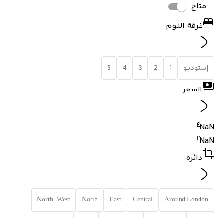
متاح
غرفة النوم
إستوديو
1
2
3
4
5
السعر
£
NaN
£
NaN
دائره
North-West
North
East
Central
Around London