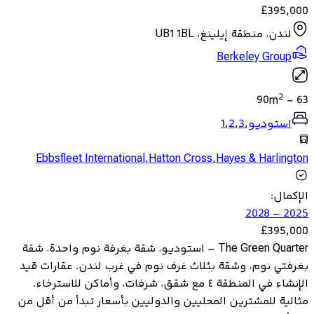
£
395,000
لندن، منطقة إيلينغ، UB1 1BL
Berkeley Group
2
90
m
-
63
استوديو
,
3
,
2
,
1
Ebbsfleet International
,
Hatton Cross
,
Hayes & Harlington
الإكمال
:
2025 – 2028
£
395,000
The Green Quarter – استوديو، شقة بغرفة نوم واحدة، شقة
بغرفتي نوم، وشقة بثلاث غرف نوم في غرب لندن. عقارات قيد
الإنشاء في المنطقة ٤ مع شقق، شرفات، وأماكن للاسترخاء.
مثالية للمشترين المحليين والدوليين بأسعار تبدأ من أقل من