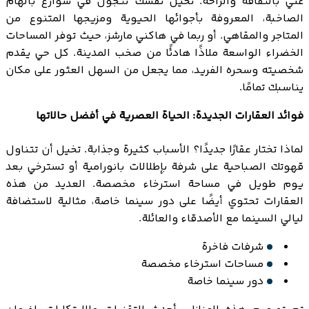
غني بالثقافة والراحة. تخيل نفسك تتجول في شوارع بالهام
الصاخبة، المعروفة بأجوائها الحيوية ومزيجها المتنوع من
المتاجر والمقاهي. أو ربما في هاكني مارشز، حيث توفر المساحات
الخضراء الواسعة ملاذًا هادئًا من صخب المدينة. كل حي يقدم
شخصيته وسحره الفريد، مما يجعل من السهل العثور على مكان
يناسبك تمامًا.
فوائد العقارات الجديدة: الحياة العصرية في أفضل حالاتها
لماذا تختار عقارًا جديدًا؟ الأسباب كثيرة وجذابة. تخيل أن تتناول
قهوتك الصباحية على شرفة بإطلالات بانورامية أو تسترخي بعد
يوم طويل في مساحة استرخاء مخصصة. العديد من هذه
العقارات تحتوي أيضًا على دور سينما خاصة، مثالية لاستضافة
ليالي السينما مع الأصدقاء والعائلة.
شرفات فاخرة
مساحات استرخاء مخصصة
دور سينما خاصة