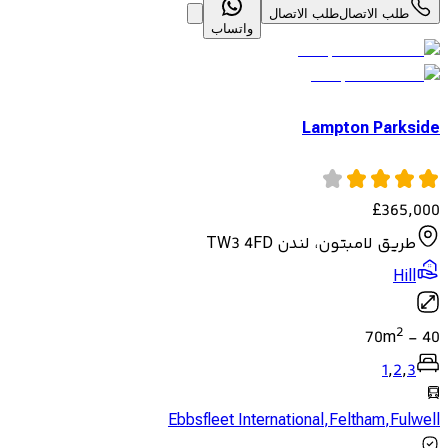
طلب الاتصال
طلب الاتصال
واتساب
Lampton Parkside
£
365,000
طريق لامبتون، لندن TW3 4FD
Hill
2
70
m
-
40
1
,
2
,
3
Ebbsfleet International
,
Feltham
,
Fulwell