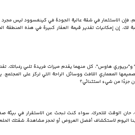
قات الأسعار التي تبدأ من 349,000 درهم إلى 599,000 درهم، فإن الاستثمار في شقة عالية الج
لك. إن إمكانيات تقدير قيمة العقار كبيرة في هذه المنطقة المزد
و"بريوري هاوس"، كل منهما يقدم ميزات فريدة تلبي رغباتك. تق
ميمها المعماري اللافت ووسائل الراحة التي تركز على المجتمع. 
ون جزءًا من شيء استثنائي؟
 حان الوقت للتحرك. سواء كنت تبحث عن الاستقرار في بيئة صديقة
نا اليوم لاستكشاف أفضل العروض أو لحجز مشاهدة. شقتك الحلم ل