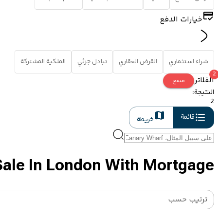
خيارات الدفع
شراء استثماري
القرض العقاري
تبادل جزئي
الملكية المشتركة
2
الفلاتر
مسح
النتيجة
:
2
قائمة
خريطة
Sale In London With Mortgage
ترتيب حسب