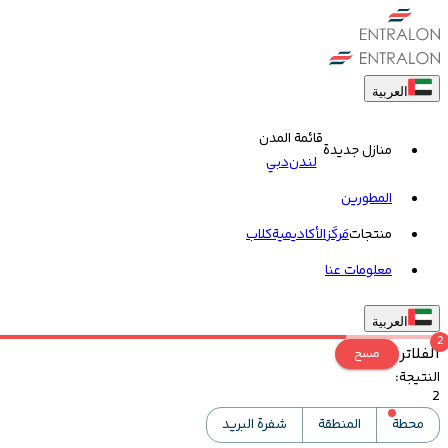
العربية
قائمة المدن
منازل جديدة
لندن
دبي
المطورين
منتجات
مَركَز
الأكاديمية
کلاب
معلومات عنا
العربية
2
الفلاتر
مسح
النتيجة
:
2
محطة
المنطقة
شفرة البريد