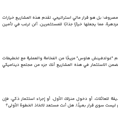
ودة في كينغسوود ليس مجرد مصروف؛ بل هو قرار مالي استراتيجي. تقدم هذه المشاريع خيارات
هرة، مما يجعلها خيارًا جذابًا للمستثمرين. ألن ترغب في تأمين
دم "غولدفينش هاوس" مزيجًا من الفخامة والعملية مع تخطيطات
يضمن الاستثمار في هذه المشاريع أنك جزء من مجتمع ديناميكي
 للعائلات، أو دخول منزلك الأول، أو إجراء استثمار ذكي، فإن
يست سوى قرار بعيدًا. هل أنت مستعد لاتخاذ الخطوة الأولى؟