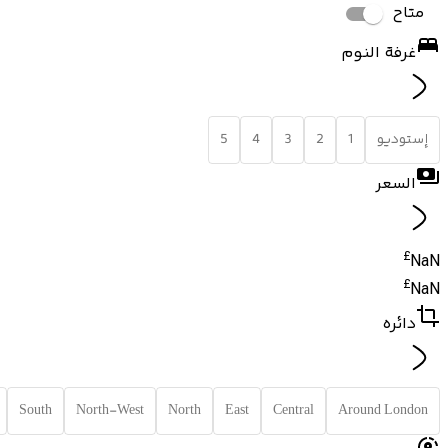
متاح
غرفة النوم
إستوديو
1
2
3
4
5
السعر
£
NaN
£
NaN
دائره
South
North-West
North
East
Central
Around London