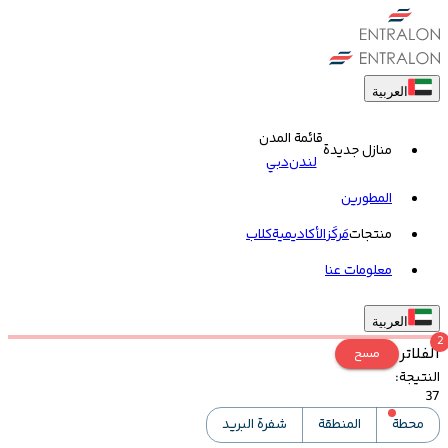
العربية
قائمة المدن
منازل جديدة
لندن
دبي
المطورين
منتجات
مَركَز
الأكاديمية
کلاب
معلومات عنا
العربية
2
الفلاتر
مسح
النتيجة
:
37
محطة
المنطقة
شفرة البريد