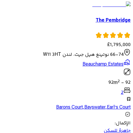
The Pembridge
£
1,795,000
66-74 نوتينغ هيل جيت، لندن W11 3HT
Beauchamp Estates
2
92
m
-
92
2
Barons Court
,
Bayswater
,
Earl's Court
الإكمال
:
جاهزة للسكن