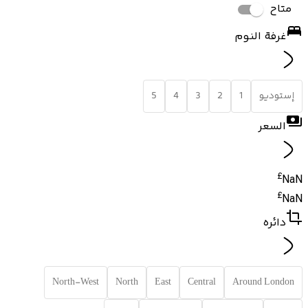
متاح
غرفة النوم
إستوديو
1
2
3
4
5
السعر
£
NaN
£
NaN
دائره
North-West
North
East
Central
Around London