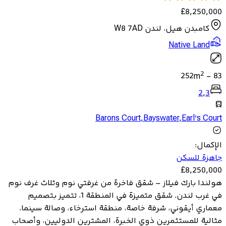
£
8,250,000
كامبدن هيل، لندن W8 7AD
Native Land
2
252
m
-
83
2
,
3
Barons Court
,
Bayswater
,
Earl's Court
الإكمال
:
جاهزة للسكن
£
8,250,000
هولندا بارك فيلاز – شقق فاخرة من غرفتي نوم وثلاث غرف نوم
في غرب لندن. شقق متميزة في المنطقة 1، تتميز بتصميم
معماري أيقوني، شرفة خاصة، منطقة استرخاء، وصالة سينما.
مثالية للمستثمرين ذوي الخبرة، المشترين الدوليين، وأصحاب