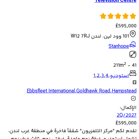
Television Centre
£
595,000
101 وود لين، لندن W12 7RJ
Stanhope
2
211
m
-
41
استوديو
,
4
,
3
,
2
,
1
Ebbsfleet International
,
Goldhawk Road
,
Hampstead
الإكمال
:
2Q/2027
£
595,000
تقدم لكم "مركز التلفزيون" شققاً فاخرة في منطقة غرب لندن،
تشمل استوديو، غرفة نوم واحدة، غرفتي نوم، ثلاث غرف نوم،