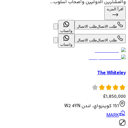
والمشترين الدوليين وأصحاب أسلوب...
اقرأ المزيد
طلب الاتصال
طلب الاتصال
واتساب
طلب الاتصال
طلب الاتصال
واتساب
The Whiteley
£
1,850,000
151 كوينزواي، لندن W2 4YN
MARK