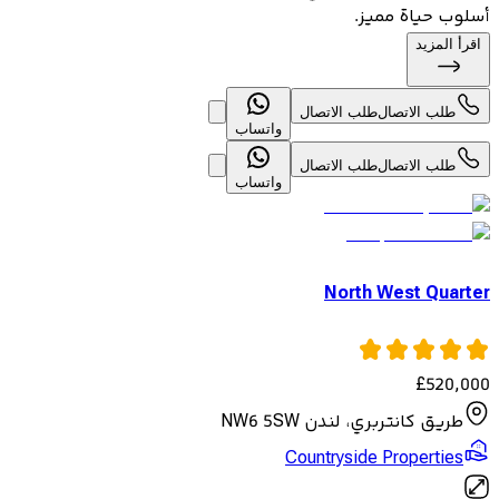
أسلوب حياة مميز.
اقرأ المزيد
طلب الاتصال
طلب الاتصال
واتساب
طلب الاتصال
طلب الاتصال
واتساب
North West Quarter
£
520,000
طريق كانتربري، لندن NW6 5SW
Countryside Properties