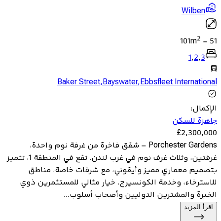
Wilben
2
101
m
-
51
1
,
2
,
3
Baker Street
,
Bayswater
,
Ebbsfleet International
الإكمال
:
جاهزة للسكن
£
2,300,000
Porchester Gardens – شقق فاخرة من غرفة نوم واحدة،
غرفتين، وثلاث غرف نوم في غرب لندن. تقع في المنطقة 1، تتميز
بتصميم معماري مميز وأيقوني، مع شرفات خاصة، مناطق
للاسترخاء، وخدمة الكونسيرج. خيار مثالي للمستثمرين ذوي
الخبرة والمشترين الدوليين وأصحاب أسلوب...
اقرأ المزيد