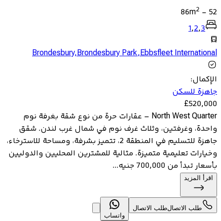
2
86
m
-
52
1
,
2
,
3
Brondesbury
,
Brondesbury Park
,
Ebbsfleet International
الإكمال
:
جاهزة للسكن
£
520,000
North West Quarter – عقارات حرة من نوع شقة بغرفة نوم
واحدة، وغرفتين، وثلاث غرف نوم في شمال غرب لندن. شقق
جاهزة للتسليم في المنطقة 2، تتميز بشرفة، ومساحة للاسترخاء،
وخيارات تعليمية متميزة. مثالية للمشترين المحليين والدوليين
بأسعار تبدأ من 700,000 جنيه...
اقرأ المزيد
طلب الاتصال
طلب الاتصال
واتساب