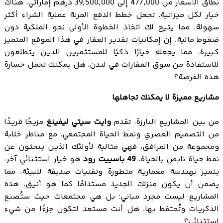
نطاق الأسعار من 477,000 إلى 39,500,000 درهم إماراتي، هناك
خيار لكل ميزانية. تجعل خطط الدفع المرنة عملية الشراء أكثر
سهولة، مما يتيح لك اتخاذ الخطوة الأولى نحو الملكية دون
ضغوط مالية. إن إمكانيات تقدير العقار في هذا الموقع المتميز
كبيرة، مما يجعله خيارًا ذكيًا للمستثمرين الذين يتطلعون
للاستفادة من سوق العقارات في لندن. هل يمكنك تحمل خسارة
هذه الفرصة؟
مشاريع مميزة لا يمكنك تجاهلها
من بين المشاريع البارزة، تقدم
وايت سيتي ليفينغ
مزيجًا فريدًا
من التصميم العصري ونمط الحياة المجتمعي. مع مناظر خلابة
ومجموعة من المرافق، فهي مثالية لأولئك الذين يبحثون عن
نمط حياة نابض بالحياة.
49 باسييت رود
هو خيار استثنائي آخر،
يتميز بهندسة معمارية متطورة وتقنيات صديقة للبيئة، مما
يضمن أن يكون منزلك الجديد مستدامًا كما هو أنيق. هذه
المشاريع ليست مجرد مباني؛ بل هي مجتمعات حيث ستُصنع
الذكريات وتُحتفظ بها. هل أنت مستعد لتكون جزءًا من شيء
استثنائي؟