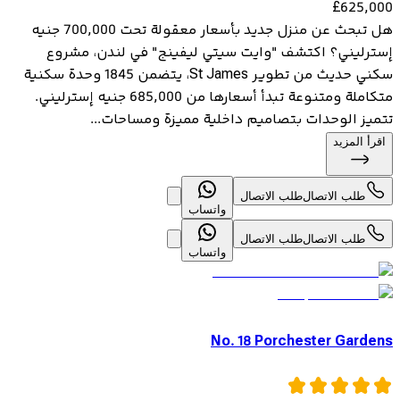
£
625,000
هل تبحث عن منزل جديد بأسعار معقولة تحت 700,000 جنيه
إسترليني؟ اكتشف "وايت سيتي ليفينج" في لندن، مشروع
سكني حديث من تطوير St James، يتضمن 1845 وحدة سكنية
متكاملة ومتنوعة تبدأ أسعارها من 685,000 جنيه إسترليني.
تتميز الوحدات بتصاميم داخلية مميزة ومساحات...
اقرأ المزيد
طلب الاتصال
طلب الاتصال
واتساب
طلب الاتصال
طلب الاتصال
واتساب
No. 18 Porchester Gardens