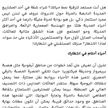
هل أنت مستعد لترقية نمط حياتك؟ شراء شقة في أحد المشاريع
الجديدة النابضة بالحياة حول لادبروك غروف في لندن ليس
مجرد استثمار ذكي، بل هو بوابة لحياة مليئة بالرضا في أحد أكثر
أحياء المدينة طلبًا. مع الهندسة المعمارية الرائعة، والمرافق
الحديثة، وجو المجتمع، فإن هذه الشقق مثالية للعائلات،
وأصحاب المنازل لأول مرة، والمستثمرين الأذكياء على حد سواء.
لماذا الانتظار؟ منزلك المستقبلي في انتظارك!
أحياء أحلام في انتظارك
تخيل أن تعيش على بُعد خطوات من مناطق أيقونية مثل هضبة
بريمرواز وحديقة فيكتوريا، حيث تلتقي الخضرة الخصبة بالرقي
الحضري. تتميز هذه الأحياء بروابط نقل ممتازة، مما يجعل
تنقلاتك اليومية سهلة. ستقدر العائلات المدارس ذات التصنيف
العالي في المنطقة، بينما يمكن للمحترفين الاستمتاع بثقافة
المقاهي النابضة بالحياة وتجارة البوتيك التي تقدمها هذه
المناطق. مع وجود حدائق قريبة، يمكن أن تكون عطلات نهاية
الأسبوع مليئة بالنزهات العائلية، والمشي المريح، والفعاليات