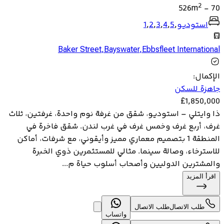
2
526
m
-
70
استوديو
,
5
,
4
,
3
,
2
,
1
Baker Street
,
Bayswater
,
Ebbsfleet International
الإكمال
:
جاهزة للسكن
£
1,850,000
ذا وايتلي – استوديو، شقق من غرفة نوم واحدة، غرفتين، ثلاث
غرف، أربع غرف وخمس غرف في غرب لندن. شقق فاخرة في
المنطقة 1 بتصميم معماري مميز وأيقوني، مع شرفات، أماكن
للاسترخاء، وصالة سينما. مثالي للمستثمرين ذوي الخبرة
والمشترين الدوليين وأصحاب أسلوب حياة م...
اقرأ المزيد
طلب الاتصال
طلب الاتصال
واتساب