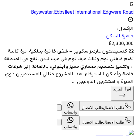
Bayswater
,
Ebbsfleet International
,
Edgware Road
الإكمال
:
جاهزة للسكن
£
2,300,000
22 كنسينغتون غاردنز سكوير – شقق فاخرة بملكية حرة كاملة
تضم غرفتي نوم وثلاث غرف نوم في غرب لندن. تقع في المنطقة
1، وتتميز بتصميم معماري مميز وأيقوني، بالإضافة إلى شرفات
خاصة وأماكن للاسترخاء. هذا المشروع مثالي للمستثمرين ذوي
الخبرة والمشترين الدوليين ...
اقرأ المزيد
طلب الاتصال
طلب الاتصال
واتساب
طلب الاتصال
طلب الاتصال
واتساب