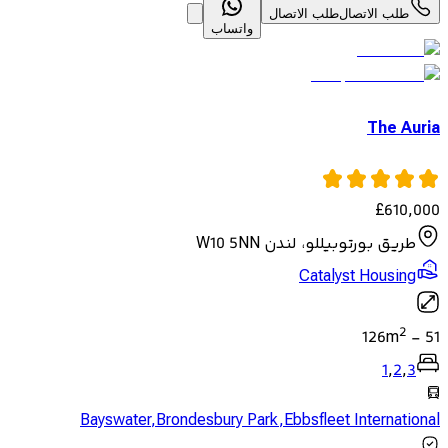
طلب الاتصال
طلب الاتصال
واتساب
The Auria
£
610,000
طريق بورتوبيللو، لندن W10 5NN
Catalyst Housing
2
126
m
-
51
1
,
2
,
3
Bayswater
,
Brondesbury Park
,
Ebbsfleet International