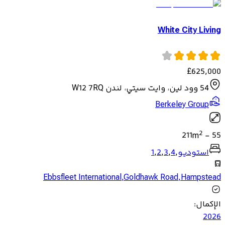
White City Living
£
625,000
54 وود لين، وايت سيتي، لندن W12 7RQ
Berkeley Group
2
211
m
-
55
استوديو
,
4
,
3
,
2
,
1
Ebbsfleet International
,
Goldhawk Road
,
Hampstead
الإكمال
:
2026