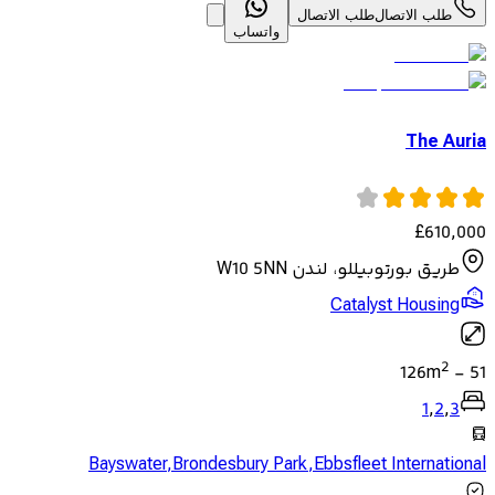
طلب الاتصال
طلب الاتصال
واتساب
The Auria
£
610,000
طريق بورتوبيللو، لندن W10 5NN
Catalyst Housing
2
126
m
-
51
1
,
2
,
3
Bayswater
,
Brondesbury Park
,
Ebbsfleet International