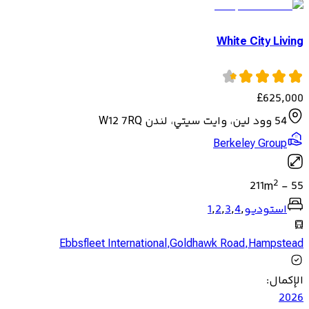
White City Living
£
625,000
54 وود لين، وايت سيتي، لندن W12 7RQ
Berkeley Group
2
211
m
-
55
استوديو
,
4
,
3
,
2
,
1
Ebbsfleet International
,
Goldhawk Road
,
Hampstead
الإكمال
:
2026