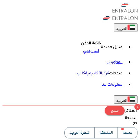
العربية
قائمة المدن
منازل جديدة
لندن
دبي
المطورين
منتجات
مَركَز
الأكاديمية
کلاب
معلومات عنا
العربية
2
الفلاتر
مسح
النتيجة
:
27
محطة
المنطقة
شفرة البريد