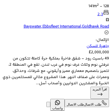
2
141
m
-
128
2
,
3
Bayswater
,
Ebbsfleet International
,
Goldhawk Road
الإكمال
:
جاهزة للسكن
£
2,000,000
49 باسيت رود – شقق فاخرة بملكية حرة كاملة تتكون من
غرفتي نوم وثلاث غرف نوم في غرب لندن. تقع في المنطقة 2،
تتميز بتصميم معماري مميز وأيقوني، مع شرفات، وحدائق،
وممرات على ضفاف النهر. هذا المشروع مثالي للمستثمرين ذوي
الخبرة والمشترين الدوليين وأصحاب أسل...
اقرأ المزيد
طلب الاتصال
طلب الاتصال
واتساب