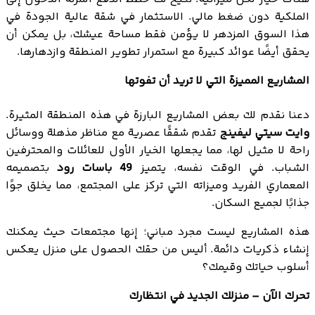
الملكية دون ضغط مالي. الاستثمار في شقة عالية الجودة في
هذا السوق المزدهر لا يؤمن فقط مساحة عيشك، بل يمكن أن
يحقق أيضًا عوائد كبيرة مع استمرار تطوير المنطقة وازدهارها.
المشاريع المميزة التي لا تريد أن تفوتها
دعنا نقدم لك بعض المشاريع البارزة في هذه المنطقة المثيرة.
وايت سيتي ليفينج
تقدم شققًا عصرية مع مناظر مذهلة ووسائل
راحة لا مثيل لها، مما يجعلها الخيار الأول للعائلات والمحترفين
الشباب. في الوقت نفسه، يتميز
49 باسات رود
بتصميمه
المعماري الفريد وميزاته التي تركز على المجتمع، مما يخلق جوًا
جذابًا لجميع السكان.
هذه المشاريع ليست مجرد مباني؛ إنها مجتمعات حيث يمكنك
إنشاء ذكريات دائمة. أليس من حقك الحصول على منزل يعكس
أسلوب حياتك وقيمك؟
تحرك الآن – منزلك الجديد في انتظارك