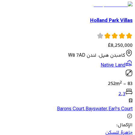
Holland Park Villas
£
8,250,000
كامبدن هيل، لندن W8 7AD
Native Land
2
252
m
-
83
2
,
3
Barons Court
,
Bayswater
,
Earl's Court
الإكمال
:
جاهزة للسكن