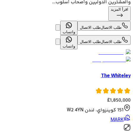
والمشترين الدوليين وأصحاب أسلوب...
اقرأ المزيد
طلب الاتصال
طلب الاتصال
واتساب
طلب الاتصال
طلب الاتصال
واتساب
The Whiteley
£
1,850,000
151 كوينزواي، لندن W2 4YN
MARK