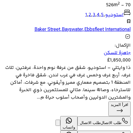
2
526
m
-
70
استوديو
,
5
,
4
,
3
,
2
,
1
Baker Street
,
Bayswater
,
Ebbsfleet International
الإكمال
:
جاهزة للسكن
£
1,850,000
ذا وايتلي – استوديو، شقق من غرفة نوم واحدة، غرفتين، ثلاث
غرف، أربع غرف وخمس غرف في غرب لندن. شقق فاخرة في
المنطقة 1 بتصميم معماري مميز وأيقوني، مع شرفات، أماكن
للاسترخاء، وصالة سينما. مثالي للمستثمرين ذوي الخبرة
والمشترين الدوليين وأصحاب أسلوب حياة م...
اقرأ المزيد
طلب الاتصال
طلب الاتصال
واتساب