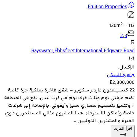
Fruition Properties
2
120
m
-
113
2
,
3
Bayswater
,
Ebbsfleet International
,
Edgware Road
الإكمال
:
جاهزة للسكن
£
2,300,000
22 كنسينغتون غاردنز سكوير – شقق فاخرة بملكية حرة كاملة
تضم غرفتي نوم وثلاث غرف نوم في غرب لندن. تقع في المنطقة
1، وتتميز بتصميم معماري مميز وأيقوني، بالإضافة إلى شرفات
خاصة وأماكن للاسترخاء. هذا المشروع مثالي للمستثمرين ذوي
الخبرة والمشترين الدوليين ...
اقرأ المزيد