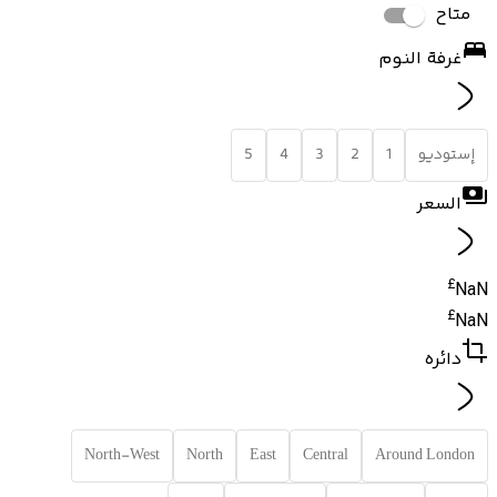
متاح
غرفة النوم
إستوديو
1
2
3
4
5
السعر
£
NaN
£
NaN
دائره
North-West
North
East
Central
Around London