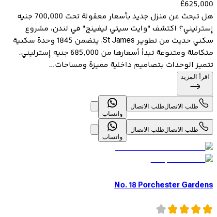
£
625,000
هل تبحث عن منزل جديد بأسعار معقولة تحت 700,000 جنيه
إسترليني؟ اكتشف "وايت سيتي ليفينج" في لندن، مشروع
سكني حديث من تطوير St James، يتضمن 1845 وحدة سكنية
متكاملة ومتنوعة تبدأ أسعارها من 685,000 جنيه إسترليني.
تتميز الوحدات بتصاميم داخلية مميزة ومساحات...
اقرأ المزيد
طلب الاتصال
طلب الاتصال
واتساب
طلب الاتصال
طلب الاتصال
واتساب
No. 18 Porchester Gardens