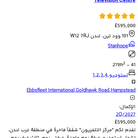
Television Centre
£
595,000
101 وود لين، لندن W12 7RJ
Stanhope
2
211
m
-
41
استوديو
,
4
,
3
,
2
,
1
Ebbsfleet International
,
Goldhawk Road
,
Hampstead
الإكمال
:
2Q/2027
£
595,000
تقدم لكم "مركز التلفزيون" شققاً فاخرة في منطقة غرب لندن،
تشمل استوديو، غرفة نوم واحدة، غرفتي نوم، ثلاث غرف نوم،