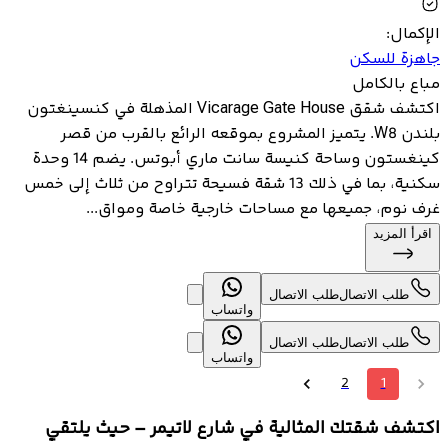
الإكمال
:
جاهزة للسكن
مباع بالكامل
اكتشف شقق Vicarage Gate House المذهلة في كنسينغتون
بلندن W8. يتميز المشروع بموقعه الرائع بالقرب من قصر
كينغستون وساحة كنيسة سانت ماري أبوتس. يضم 14 وحدة
سكنية، بما في ذلك 13 شقة فسيحة تتراوح من ثلاث إلى خمس
غرف نوم، جميعها مع مساحات خارجية خاصة ومواق...
اقرأ المزيد
طلب الاتصال
طلب الاتصال
واتساب
طلب الاتصال
طلب الاتصال
واتساب
2
1
اكتشف شقتك المثالية في شارع لاتيمر – حيث يلتقي