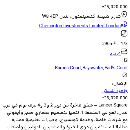
£
15,020,000
شارع كنيسة كنسينغتون، لندن W8 4EP
Chesington Investments Limited London
2
290
m
-
173
2
,
3
,
4
Barons Court
,
Bayswater
,
Earl's Court
الإكمال
:
جاهزة للسكن
£
15,020,000
Lancer Square – شقق فاخرة من نوع 2 و3 و4 غرف نوم في غرب
لندن. تقع في المنطقة 1، تتميز بتصميم معماري مميز وأيقوني،
مع شرفات خاصة، وخدمة كونسيرج، وخيارات تعليمية ممتازة.
مثالية للمستثمرين ذوي الخبرة والمشترين الدوليين وأصحاب