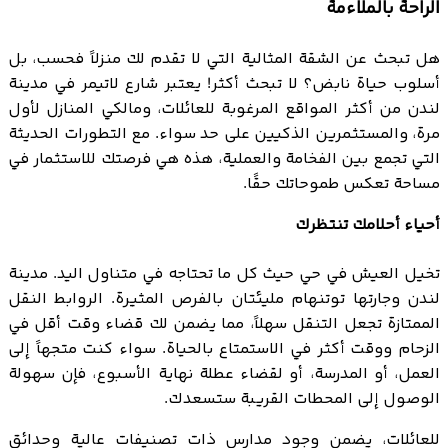
الراحة بالملاءمة
هل تبحث عن الشقة المثالية التي لا تقدم لك منزلاً فحسب، بل
أسلوب حياة نابض؟ لا تبحث أكثر! يعتبر شارع لاتيمر في مدينة
لندن من أكثر المواقع المرغوبة للعائلات، ومالكي المنازل لأول
مرة، والمستثمرين الذكيين على حد سواء. مع التطورات الحديثة
التي تجمع بين الفخامة والعملية، هذه هي فرصتك للاستثمار في
مساحة تعكس طموحاتك حقًا.
أحياء أحلامك تنتظرك
تخيل العيش في حي حيث كل ما تحتاجه في متناول اليد. مدينة
لندن وجارتها توتنهام مليئتان بالفرص المثيرة. الروابط النقل
الممتازة تجعل التنقل سهلاً، مما يضمن لك قضاء وقت أقل في
الزحام ووقت أكثر في الاستمتاع بالحياة. سواء كنت متجهاً إلى
العمل، أو المدرسة، أو لقضاء عطلة نهاية الأسبوع، فإن سهولة
الوصول إلى المحطات القريبة ستسعدك.
للعائلات، يضمن وجود مدارس ذات تصنيفات عالية وحدائق