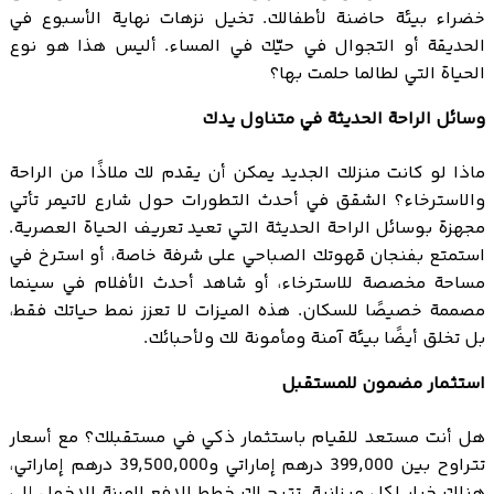
خضراء بيئة حاضنة لأطفالك. تخيل نزهات نهاية الأسبوع في
الحديقة أو التجوال في حيّك في المساء. أليس هذا هو نوع
الحياة التي لطالما حلمت بها؟
وسائل الراحة الحديثة في متناول يدك
ماذا لو كانت منزلك الجديد يمكن أن يقدم لك ملاذًا من الراحة
والاسترخاء؟ الشقق في أحدث التطورات حول شارع لاتيمر تأتي
مجهزة بوسائل الراحة الحديثة التي تعيد تعريف الحياة العصرية.
استمتع بفنجان قهوتك الصباحي على شرفة خاصة، أو استرخ في
مساحة مخصصة للاسترخاء، أو شاهد أحدث الأفلام في سينما
مصممة خصيصًا للسكان. هذه الميزات لا تعزز نمط حياتك فقط،
بل تخلق أيضًا بيئة آمنة ومأمونة لك ولأحبائك.
استثمار مضمون للمستقبل
هل أنت مستعد للقيام باستثمار ذكي في مستقبلك؟ مع أسعار
تتراوح بين 399,000 درهم إماراتي و39,500,000 درهم إماراتي،
هناك خيار لكل ميزانية. تتيح لك خطط الدفع المرنة الدخول إلى