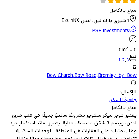
مباع بالكامل
1 شيري بارك لين، لندن E20 1NX
PSP Investments
2
0
m
-
0
1
,
2
,
3
Bow Church
,
Bow Road
,
Bromley-by-Bow
الإكمال
:
جاهزة للسكن
مباع بالكامل
يعتبر كوبر ميكر سكوير مشروعًا سكنيًا جديدًا في قلب شرق
لندن، ويضم 3 شقق مصممة بعناية. يتميز بعائد استثمار جيد
وطلب متزايد على العقارات في المنطقة. الوحدات السكنية
تتراوح بين غرفة إلى ثلاث غرف نوم، مما يجعله خيارًا مثاليًا