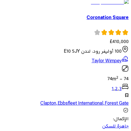
Coronation Square
£
410,000
100 أوليفر رود، لندن E10 5JY
Taylor Wimpey
2
74
m
-
74
1
,
2
,
3
Clapton
,
Ebbsfleet International
,
Forest Gate
الإكمال
:
جاهزة للسكن