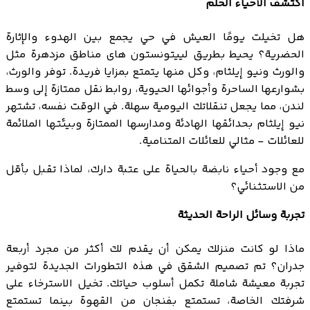
اكتشف الأحياء الحلم
هل تخيلت يومًا العيش في حي يجمع بين الهدوء والإثارة
الحضرية؟ يحيط بطريق لييتونستون هاى مناطق مزدهرة مثل
والورث ونيو إيلثام، وكل منها يتمتع بمزايا فريدة. توفر والورث،
بشوارعها الساحرة وأجوائها الحيوية، روابط نقل ممتازة إلى وسط
لندن، مما يجعل تنقلاتك اليومية سهلة. في الوقت نفسه، تشتهر
نيو إيلثام بحدائقها الهادئة ومدارسها الممتازة وبيئتها الملائمة
للعائلات - مثالي للعائلات المتنامية.
مع وجود أحياء نابضة بالحياة على عتبة دارك، لماذا تقبل بأقل
من الاستثنائي؟
تجربة وسائل الراحة الحديثة
ماذا لو كانت منزلك يمكن أن يقدم لك أكثر من مجرد أربعة
جدران؟ تم تصميم الشقق في هذه التطورات الجديدة لتوفير
تجربة معيشة شاملة تكمل أسلوب حياتك. تخيل الاسترخاء على
شرفتك الخاصة، تستمتع بفنجان من القهوة بينما تستمتع