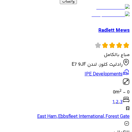
واتساب
Radlett Mews
مباع بالكامل
رادليت كلوز، لندن E7 9JF
IPE Developments
2
0
m
-
0
1
,
2
,
3
East Ham
,
Ebbsfleet International
,
Forest Gate