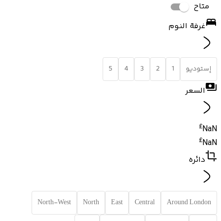
متاح
غرفة النوم
إستوديو
1
2
3
4
5
السعر
£
NaN
£
NaN
دائره
North-West
North
East
Central
Around London