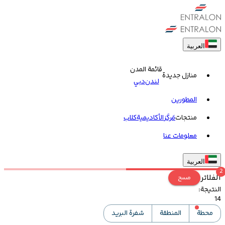
العربية
قائمة المدن
منازل جديدة
لندن
دبي
المطورين
منتجات
مَركَز
الأكاديمية
کلاب
معلومات عنا
العربية
2
الفلاتر
مسح
النتيجة
:
14
محطة
المنطقة
شفرة البريد