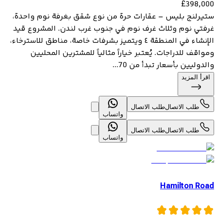
£
398,000
ستيرلنج بليس – عقارات حرة من نوع شقق بغرفة نوم واحدة،
غرفتي نوم وثلاث غرف نوم في جنوب غرب لندن. المشروع قيد
الإنشاء في المنطقة ٤ ويتميز بشرفات خاصة، مناطق للاسترخاء،
ومواقف للدراجات. يُعتبر خياراً مثالياً للمشترين المحليين
والدوليين بأسعار تبدأ من 70...
اقرأ المزيد
طلب الاتصال
طلب الاتصال
واتساب
طلب الاتصال
طلب الاتصال
واتساب
Hamilton Road