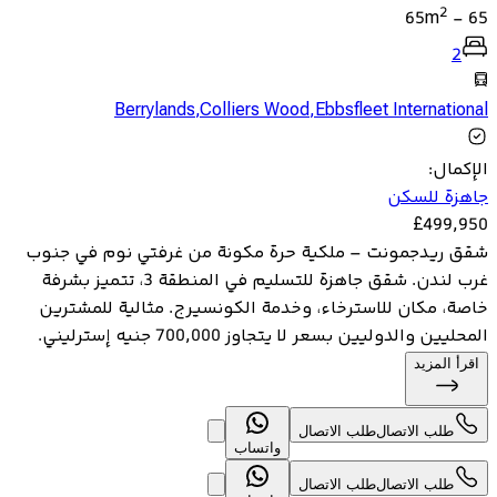
2
65
m
-
65
2
Berrylands
,
Colliers Wood
,
Ebbsfleet International
الإكمال
:
جاهزة للسكن
£
499,950
شقق ريدجمونت – ملكية حرة مكونة من غرفتي نوم في جنوب
غرب لندن. شقق جاهزة للتسليم في المنطقة 3، تتميز بشرفة
خاصة، مكان للاسترخاء، وخدمة الكونسيرج. مثالية للمشترين
المحليين والدوليين بسعر لا يتجاوز 700,000 جنيه إسترليني.
اقرأ المزيد
طلب الاتصال
طلب الاتصال
واتساب
طلب الاتصال
طلب الاتصال