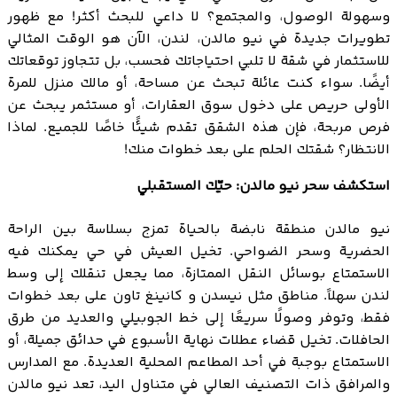
وسهولة الوصول، والمجتمع؟ لا داعي للبحث أكثر! مع ظهور
تطويرات جديدة في نيو مالدن، لندن، الآن هو الوقت المثالي
للاستثمار في شقة لا تلبي احتياجاتك فحسب، بل تتجاوز توقعاتك
أيضًا. سواء كنت عائلة تبحث عن مساحة، أو مالك منزل للمرة
الأولى حريص على دخول سوق العقارات، أو مستثمر يبحث عن
فرص مربحة، فإن هذه الشقق تقدم شيئًا خاصًا للجميع. لماذا
الانتظار؟ شقتك الحلم على بعد خطوات منك!
استكشف سحر نيو مالدن: حيّك المستقبلي
نيو مالدن منطقة نابضة بالحياة تمزج بسلاسة بين الراحة
الحضرية وسحر الضواحي. تخيل العيش في حي يمكنك فيه
الاستمتاع بوسائل النقل الممتازة، مما يجعل تنقلك إلى وسط
لندن سهلاً. مناطق مثل نيسدن و كانينغ تاون على بعد خطوات
فقط، وتوفر وصولًا سريعًا إلى خط الجوبيلي والعديد من طرق
الحافلات. تخيل قضاء عطلات نهاية الأسبوع في حدائق جميلة، أو
الاستمتاع بوجبة في أحد المطاعم المحلية العديدة. مع المدارس
والمرافق ذات التصنيف العالي في متناول اليد، تعد نيو مالدن