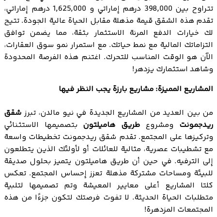
تتراوح بين 398,000 درهم إماراتي و 1,625,000 درهم إماراتي،
تقدم هذه الشقق قيمة مذهلة مقابل الحياة عالية الجودة. تتيح
لك خيارات الدفع المرنة الاستثمار بثقة، مما يضمن توافق
التزاماتك المالية مع نمط حياتك. مع استمرار نمو سوق العقارات،
الآن هو الوقت المناسب للتحرك. اغتنم هذه الفرصة المحدودة
وشاهد استثمارك يزدهر!
المشاريع المميزة: مشاريع بارزة يجب النظر فيها
من بين العديد من المشاريع الجديدة في نيو مالدن، تبرز
شقق
ريدجمونت
ومشروع
طريق هاميلتون
بتصميمها الاستثنائي
وتركيزها على المجتمع. تقدم شقق ريدجمونت تخطيطات واسعة
مع تشطيبات عصرية، مثالية للعائلات أو لأولئك الذين يتطلعون
إلى الترفيه. في حين أن طريق هاميلتون يتميز بحلول صديقة
للبيئة ومساحات مشتركة مذهلة تعزز إحساس المجتمع. تعكس
كلتا المشاريع أعلى معايير المعيشة وتم تصميمها لتلبية
متطلبات الحياة الحديثة. لا تفوت فرصتك لتكون جزءًا من هذه
المجتمعات المزدهرة!