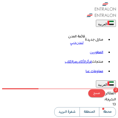
العربية
قائمة المدن
منازل جديدة
لندن
دبي
المطورين
منتجات
مَركَز
الأكاديمية
کلاب
معلومات عنا
العربية
2
الفلاتر
مسح
النتيجة
:
13
محطة
المنطقة
شفرة البريد