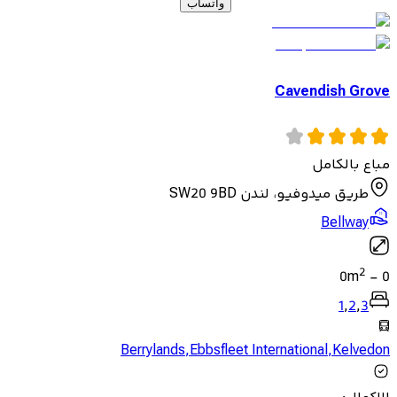
واتساب
Cavendish Grove
مباع بالكامل
طريق ميدوفيو، لندن SW20 9BD
Bellway
2
0
m
-
0
1
,
2
,
3
Berrylands
,
Ebbsfleet International
,
Kelvedon