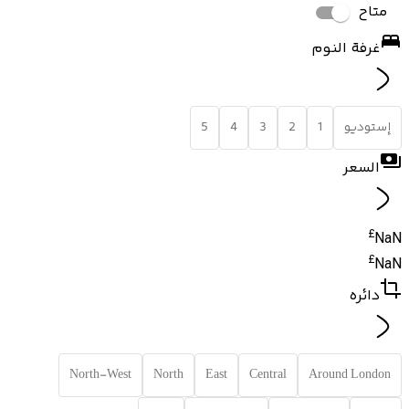
متاح
غرفة النوم
إستوديو
1
2
3
4
5
السعر
£
NaN
£
NaN
دائره
North-West
North
East
Central
Around London