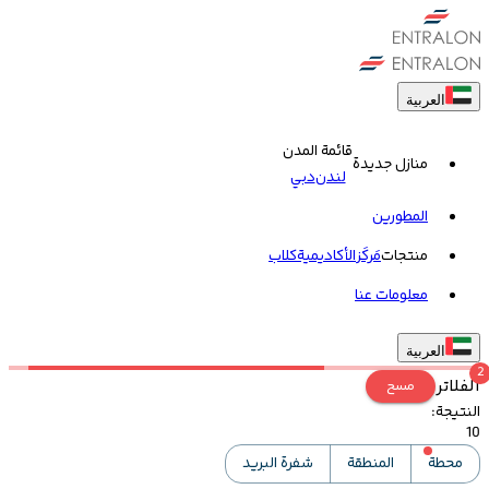
العربية
قائمة المدن
منازل جديدة
لندن
دبي
المطورين
منتجات
مَركَز
الأكاديمية
کلاب
معلومات عنا
العربية
2
الفلاتر
مسح
النتيجة
:
10
محطة
المنطقة
شفرة البريد