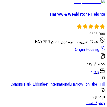
Harrow & Wealdstone Heights
£
325,000
37-41 طريق بالمرستون، لندن HA3 7RR
Origin Housing
2
111
m
-
55
1
,
2
,
3
Canons Park
,
Ebbsfleet International
,
Harrow-on-the-Hill
الإكمال
:
جاهزة للسكن