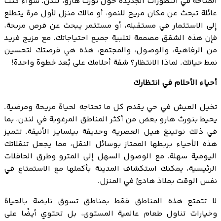
المتاحة في التطورات الجديدة حول نورث هارو، لندن. سواء كنت
عائلة تبحث عن مكان مريح للنمو، أو مالك منزل لأول مرة يتطلع
إلى الاستثمار في مستقبله، أو مستثمر يبحث عن فرص مربحة،
فإن هذه الشقق مصممة لتلبية جميع احتياجاتك. مع مزيج فريد
من الرفاهية، والوصول، والمجتمع، هذه هي فرصتك لتحسين
نمط حياتك. لماذا الانتظار؟ شقة أحلامك على بُعد خطوة واحدة!
أحياء الأحلام في انتظارك
تخيل العيش في حي يقدم كل ما تحتاجه لحياة مريحة ومرضية.
يحيط بنورث هارو بعض من أكثر المناطق المرغوبة في لندن، بما
في ذلك نوتينغ هيل العصرية وحديقة بيلسايز الأنيقة. تتميز
هذه الأحياء بربطها الممتاز بوسائل النقل، مما يجعل تنقلاتك
اليومية سهلة. مع الوصول السهل إلى المترو وطرق الحافلات
الرئيسية، يمكنك استكشاف المدينة بأكملها مع الاستمتاع في
نفس الوقت بملاذ هادئ في المنزل.
لا تتمتع هذه المناطق فقط بمناطق تسوق نابضة بالحياة
وخيارات تناول طعام عالمية المستوى، بل تحتوي أيضًا على