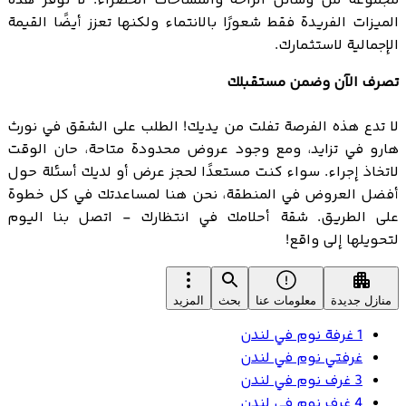
مجموعة من وسائل الراحة والمساحات الخضراء. لا توفر هذه
الميزات الفريدة فقط شعورًا بالانتماء ولكنها تعزز أيضًا القيمة
الإجمالية لاستثمارك.
تصرف الآن وضمن مستقبلك
لا تدع هذه الفرصة تفلت من يديك! الطلب على الشقق في نورث
هارو في تزايد، ومع وجود عروض محدودة متاحة، حان الوقت
لاتخاذ إجراء. سواء كنت مستعدًا لحجز عرض أو لديك أسئلة حول
أفضل العروض في المنطقة، نحن هنا لمساعدتك في كل خطوة
على الطريق. شقة أحلامك في انتظارك - اتصل بنا اليوم
لتحويلها إلى واقع!
منازل جديدة
معلومات عنا
بحث
المزيد
1 غرفة نوم في لندن
غرفتي نوم في لندن
3 غرف نوم في لندن
4 غرف نوم في لندن