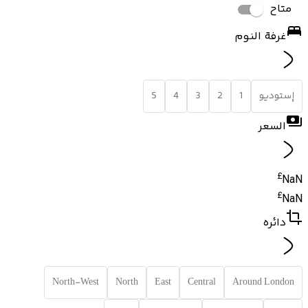
متاح
غرفة النوم
إستوديو
1
2
3
4
5
السعر
£
NaN
£
NaN
دائره
North-West
North
East
Central
Around London