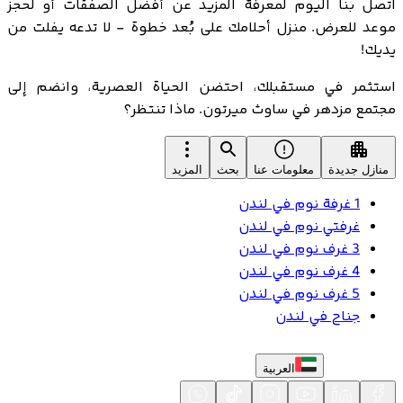
اتصل بنا اليوم لمعرفة المزيد عن أفضل الصفقات أو لحجز
موعد للعرض. منزل أحلامك على بُعد خطوة - لا تدعه يفلت من
يديك!
استثمر في مستقبلك، احتضن الحياة العصرية، وانضم إلى
مجتمع مزدهر في ساوث ميرتون. ماذا تنتظر؟
منازل جديدة
معلومات عنا
بحث
المزيد
1 غرفة نوم في لندن
غرفتي نوم في لندن
3 غرف نوم في لندن
4 غرف نوم في لندن
5 غرف نوم في لندن
جناح في لندن
العربية