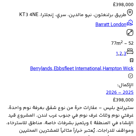
£
398,000
طريق برلنغتون، نيو مالدين، سري، إنجلترا، KT3 4NE
Barratt London
2
77
m
-
52
1
,
2
,
3
Berrylands
,
Ebbsfleet International
,
Hampton Wick
الإكمال
:
2025 – 2026
£
398,000
ستيرلنج بليس – عقارات حرة من نوع شقق بغرفة نوم واحدة،
غرفتي نوم وثلاث غرف نوم في جنوب غرب لندن. المشروع قيد
الإنشاء في المنطقة ٤ ويتميز بشرفات خاصة، مناطق للاسترخاء،
ومواقف للدراجات. يُعتبر خياراً مثالياً للمشترين المحليين