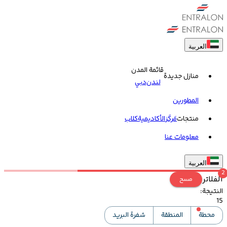
العربية
قائمة المدن
منازل جديدة
لندن
دبي
المطورين
منتجات
مَركَز
الأكاديمية
کلاب
معلومات عنا
العربية
2
الفلاتر
مسح
النتيجة
:
15
محطة
المنطقة
شفرة البريد