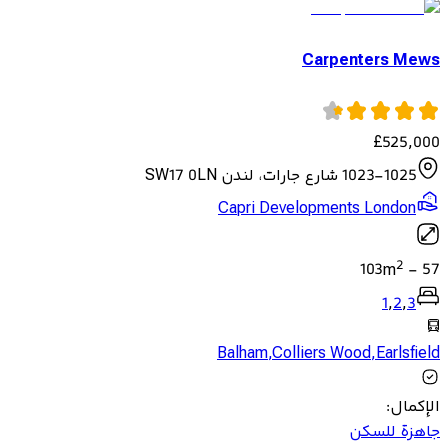
Carpenters Mews
£
525,000
1023-1025 شارع جارات، لندن SW17 0LN
Capri Developments London
2
103
m
-
57
1
,
2
,
3
Balham
,
Colliers Wood
,
Earlsfield
الإكمال
:
جاهزة للسكن