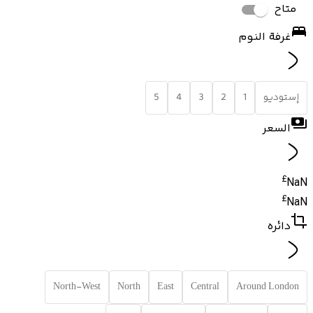
متاح
غرفة النوم
إستوديو
1
2
3
4
5
السعر
£
NaN
£
NaN
دائره
North-West
North
East
Central
Around London