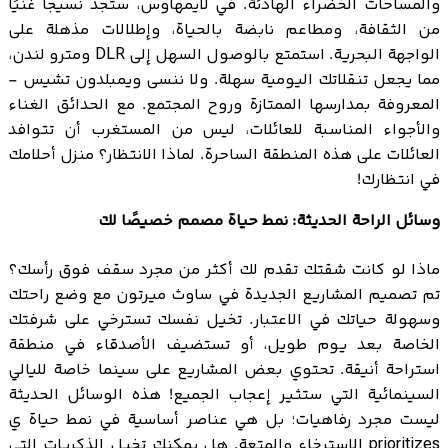
والمساحات الخضراء الهادئة. في لايمهاوس، ستجد نسيجًا غنيًا
من الثقافة، ومطاعم نابضة بالحياة، وإطلالات مذهلة على
الواجهة البحرية. استمتع بالوصول السهل إلى DLR ومترو لندن،
مما يجعل تنقلاتك اليومية سهلة. ولا ننسى ويمبلدون تشيس -
المعروفة بمدارسها الممتازة وروح المجتمع. مع الحدائق الغناء
والأجواء المناسبة للعائلات، ليس من المستغرب أن تتوافد
العائلات على هذه المنطقة الساحرة. لماذا الانتظار؟ منزل أحلامك
في انتظارك!
وسائل الراحة الحديثة: نمط حياة مصمم خصيصًا لك
ماذا لو كانت شقتك تقدم لك أكثر من مجرد سقف فوق رأسك؟
تم تصميم المشاريع الجديدة في ساوث ميرتون مع وضع راحتك
وسهولة حياتك في الاعتبار. تخيل نفسك تسترخي على شرفتك
الخاصة بعد يوم طويل، أو تستضيف الأصدقاء في منطقة
استراحة أنيقة. تحتوي بعض المشاريع على سينما خاصة لليالي
السينمائية التي ستثير إعجاب الجميع! هذه الوسائل الحديثة
ليست مجرد رفاهيات؛ بل هي عناصر أساسية في نمط حياة ي
prioritizes الاسترخاء والمتعة. هل يمكنك تخيل الذكريات التي