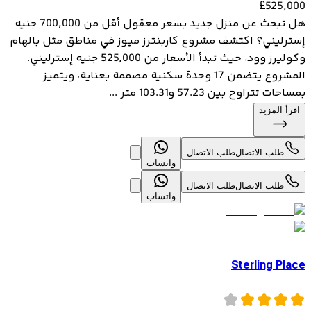
£
525,000
هل تبحث عن منزل جديد بسعر معقول أقل من 700,000 جنيه
إسترليني؟ اكتشف مشروع كاربنترز ميوز في مناطق مثل بالهام
وكوليرز وود، حيث تبدأ الأسعار من 525,000 جنيه إسترليني.
المشروع يتضمن 17 وحدة سكنية مصممة بعناية، ويتميز
بمساحات تتراوح بين 57.23 و103.31 متر ...
اقرأ المزيد
طلب الاتصال
طلب الاتصال
واتساب
طلب الاتصال
طلب الاتصال
واتساب
Sterling Place