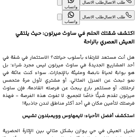
طلب الاتصال
طلب الاتصال
واتساب
طلب الاتصال
طلب الاتصال
واتساب
اكتشف شقتك الحلم في ساوث ميرتون: حيث يلتقي
العيش العصري بالراحة
هل أنت مستعد للارتقاء بأسلوب حياتك؟ الاستثمار في شقة في
أحد المشاريع الجديدة في ساوث ميرتون ليس مجرد شراء؛ بل
هو بوابة لحياة نابضة ومليئة بالإنجازات. سواء كنت عائلة في
نمو تبحث عن المنزل المثالي، أو مشتري لأول مرة متحمس
لرحلتك، أو مستثمر بارع يبحث عن فرصته القادمة، فإن ساوث
ميرتون تقدم شيئًا خاصًا للجميع. لا تفوت هذه الفرصة - فهذه
فرصتك لتأمين مكان في أحد أكثر مناطق لندن جاذبية!
استكشف أفضل الأحياء: لايمهاوس وويمبلدون تشيس
تخيل العيش في حي يوازن بشكل مثالي بين الإثارة الحضرية