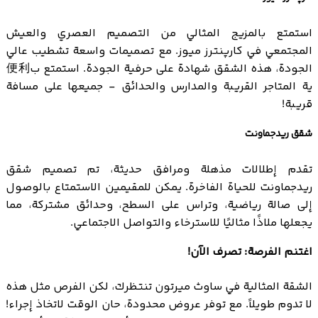
استمتع بالمزيج المثالي من التصميم العصري والعيش
المجتمعي في كارپنترز ميوز. مع تصميمات واسعة تشطيب عالي
الجودة، هذه الشقق شهادة على حرفية الجودة. استمتع ب便利
ية المتاجر القريبة والمدارس والحدائق - جميعها على مسافة
قريبة!
شقق ريدجماونت
تقدم إطلالات مذهلة ومرافق حديثة، تم تصميم شقق
ريدجماونت للحياة الفاخرة. يمكن للمقيمين الاستمتاع بالوصول
إلى صالة رياضية، وتراس على السطح، وحدائق مشتركة، مما
يجعلها ملاذًا مثاليًا للاسترخاء والتواصل الاجتماعي.
اغتنم الفرصة: تصرف الآن!
الشقة المثالية في ساوث ميرتون تنتظرك، لكن الفرص مثل هذه
لا تدوم طويلاً. مع توفر عروض محدودة، حان الوقت لاتخاذ إجراء!