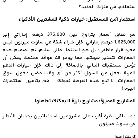
ستخلقها في منزلك الجديد؟
استثمار آمن للمستقبل: خيارات ذكية للمشترين الأذكياء
مع نطاق أسعار يتراوح بين 375,000 درهم إماراتي إلى
1,625,000 درهم إماراتي، فإن شراء شقة في ساوث ميرتون ليس
مجرد قرار عاطفي؛ بل هو استثمار مالي سليم. تم تصميم هذه
العقارات لتقدير قيمتها، مما يوفر لك عوائد محتملة يمكن أن
تؤمن مستقبلك المالي. بالإضافة إلى ذلك، فإن خيارات الدفع
المرنة تجعل من السهل أكثر من أي وقت مضى دخول سوق
العقارات. لا تدع هذه الفرصة تفوتك - قم بتأمين استثمارك
اليوم!
المشاريع المميزة: مشاريع بارزة لا يمكنك تجاهلها
دعنا نلقي نظرة أقرب على مشروعين استثنائيين يجذبان الأنظار
في ساوث ميرتون:
كارپنترز ميوز