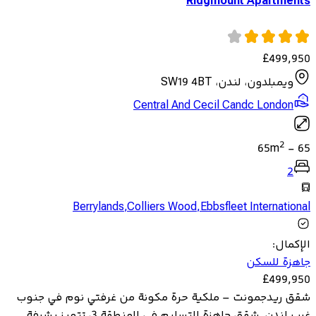
Ridgmount Apartments
£
499,950
ويمبلدون، لندن، SW19 4BT
Central And Cecil Candc London
2
65
m
-
65
2
Berrylands
,
Colliers Wood
,
Ebbsfleet International
الإكمال
:
جاهزة للسكن
£
499,950
شقق ريدجمونت – ملكية حرة مكونة من غرفتي نوم في جنوب
غرب لندن. شقق جاهزة للتسليم في المنطقة 3، تتميز بشرفة