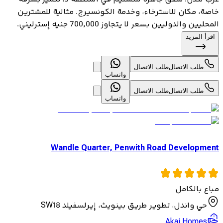
خاصة، مكان للاسترخاء، وخدمة الكونسيرج. مثالية للمشترين
المحليين والدوليين بسعر لا يتجاوز 700,000 جنيه إسترليني.
اقرأ المزيد
طلب الاتصال
طلب الاتصال
واتساب
طلب الاتصال
طلب الاتصال
واتساب
Wandle Quarter, Penwith Road Development
مباع بالكامل
حي واندل، تطوير طريق بينويث، إيرلسفيلد SW18
Akai Homes