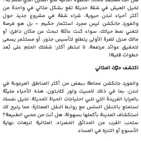
هل أنت مستعد لاتخاذ الخطوة التالية نحو المنزل الذي تحلم به؟
تخيل العيش في شقة حديثة تقع بشكل مثالي في واحدة من
أكثر أحياء لندن حيوية. شراء شقة في مشروع جديد حول
واتفورد جانكشن ليس مجرد استثمار حكيم - بل هو فرصة
لتغني نمط حياتك، سواء كنت عائلة تبحث عن مكان دافئ، أو
مالك منزل للمرة الأولى يتطلع لتأسيس جذور، أو مستثمر يسعى
لتحقيق عوائد مرتفعة. لا تنتظر أكثر؛ شقتك الحلم على بُعد
خطوات قليلة!
اكتشف حيّك المثالي
واتفورد جانكشن محاطة ببعض من أكثر المناطق المرغوبة في
لندن، بما في ذلك لامبيث ولور كلابتون. هذه الأحياء مليئة
بالمزايا الفريدة التي تلبي احتياجات الحياة الحديثة. تخيل نفسك
تستمتع بالتنقل السلس مع روابط النقل الممتازة، مما يتيح لك
استكشاف المدينة بأكملها بسهولة. هل أنت من محبي الطبيعة؟
ستحب القرب من الحدائق الخضراء، المثالية لنزهات نهاية
الأسبوع أو التنزه في المساء.