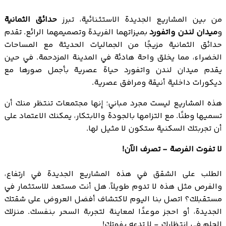
من بين المشاريع الجديدة الاستثنائية، تبرز
حدائق الثمانية
و
ميدان لندن واتفورد
بميزاتهما الفريدة وتصميمهما الرائع. تقدم
حدائق الثمانية مزيجًا من الجماليات الحديثة مع المساحات
الخضراء، مما يخلق واحة هادئة في المدينة المزدحمة. في حين
يقدم ميدان لندن واتفورد حياة عصرية بأجمل صورها مع
ديكورات داخلية أنيقة ومرافق عصرية.
هذه المشاريع ليست مجرد مباني؛ إنها مجتمعات تنتظر منك أن
تسميها وطنًا. مع التزامها بالجودة والابتكار، يمكنك الاعتماد على
أن تجربتك السكنية ستكون لا مثيل لها.
لا تفوت الفرصة - تصرف الآن!
الطلب على الشقق في هذه المشاريع الجديدة في ارتفاع،
والفرص مثل هذه لا تدوم طويلاً. هل أنت مستعد للاستثمار في
مستقبلك؟ اتصل بنا اليوم لاكتشاف أفضل العروض على شقتك
الجديدة، أو احجز موعدًا لمعاينة لتجربة السحر بنفسك. منزلك
الحلم في انتظارك - لا تدعه يفوتك!