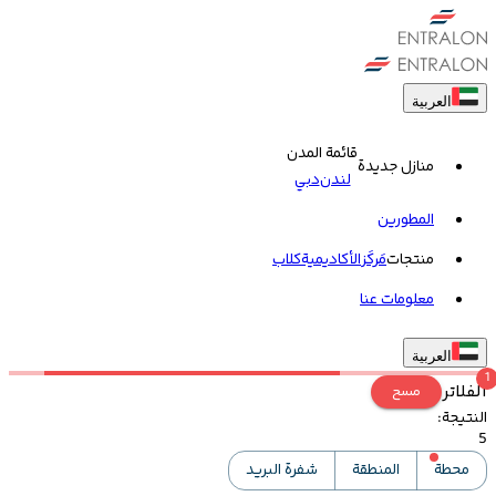
العربية
قائمة المدن
منازل جديدة
لندن
دبي
المطورين
منتجات
مَركَز
الأكاديمية
کلاب
معلومات عنا
العربية
1
الفلاتر
مسح
النتيجة
:
5
محطة
المنطقة
شفرة البريد