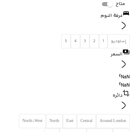
متاح
غرفة النوم
إستوديو
1
2
3
4
5
السعر
£
NaN
£
NaN
دائره
North-West
North
East
Central
Around London