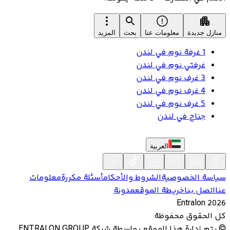
منازل جديدة
معلومات عنا
بحث
المزيد
1 غرفة نوم في لندن
غرفتي نوم في لندن
3 غرف نوم في لندن
4 غرف نوم في لندن
5 غرف نوم في لندن
جناح في لندن
العربية
سياسة الخصوصية
الشروط والأحكام
أسئلة مكررة
معلومات
عنا
اتصل بنا
خريطة الموقع
مدونة
Entralon
2026
كل الحقوق محفوظة
©
يتم إدارة هذا الموقع بواسطة شركة ENTRALON GROUP