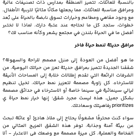
بالنسبة للعائلات، تتميز المنطقة بمدارس ذات تصنيفات عالية
ومرافق مناسبة للعائلات، مما يجعلها مكانًا مثاليًا لتربية الأطفال.
مع وجود مقاهي ومطاعم وخيارات تسوق نابضة بالحياة على بُعد
خطوات، ستجد كل ما تحتاجه عند عتبة دارك. لماذا لا تختبر
أفضل ما في الحياة بلندن في مجتمع يشعر وكأنه مناسب لك؟
مرافق حديثة لنمط حياة فاخر
ما هو أفضل من العودة إلى منزل مصمم للراحة والسهولة؟
شققنا الجديدة تتميز بمرافق حديثة تعزز من حياتك اليومية. من
الشرفات الرائعة التي تقدم إطلالات خلابة إلى المساحات الأنيقة
للاسترخاء، كل زاوية مصممة لتعزيز نمط حياتك. تخيل تنظيم
ليالي سينمائية في سينما خاصة أو الاسترخاء في حدائق مصممة
بشكل جميل. هذه ليست مجرد شقق؛ إنها خيار نمط حياة ي
prioritizes رفاهيتك وسعادتك.
سواء كنت محترفًا مشغولًا يحتاج إلى ملاذ هادئ أو عائلة تبحث
عن بيئة آمنة وجذابة، توفر هذه الشقق المزيج المثالي من
الفخامة والعملية. كل ميزة مصممة مع وضعك في الاعتبار - ألا