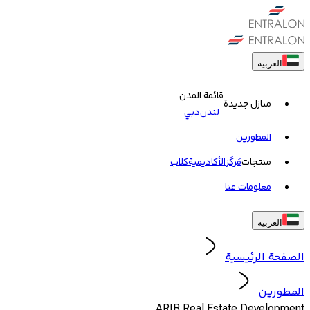
العربية
قائمة المدن
منازل جديدة
لندن
دبي
المطورين
منتجات
مَركَز
الأكاديمية
کلاب
معلومات عنا
العربية
الصفحة الرئيسية
المطورين
ARIB Real Estate Development