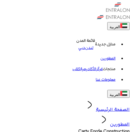
العربية
قائمة المدن
منازل جديدة
لندن
دبي
المطورين
منتجات
مَركَز
الأكاديمية
کلاب
معلومات عنا
العربية
الصفحة الرئيسية
المطورين
Carty Forde Construction