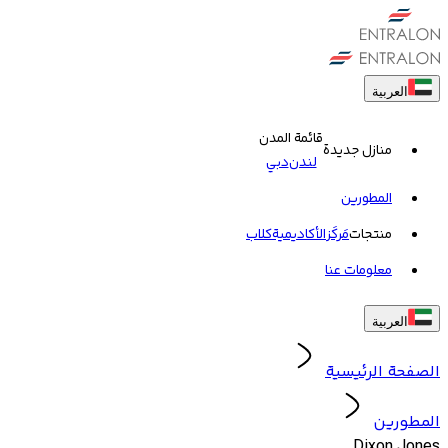
العربية
قائمة المدن
منازل جديدة
لندن
دبي
المطورين
منتجات
مَركَز
الأكاديمية
کلاب
معلومات عنا
العربية
الصفحة الرئيسية
المطورين
Dixon Jones