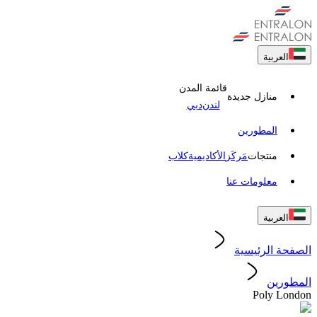
العربية
قائمة المدن
منازل جديدة
لندن
دبي
المطورين
منتجات
مَركَز
الأكاديمية
کلاب
معلومات عنا
العربية
الصفحة الرئيسية
المطورين
Poly London