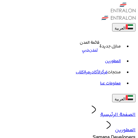
العربية
قائمة المدن
منازل جديدة
لندن
دبي
المطورين
منتجات
مَركَز
الأكاديمية
کلاب
معلومات عنا
العربية
الصفحة الرئيسية
المطورين
Samana Developers