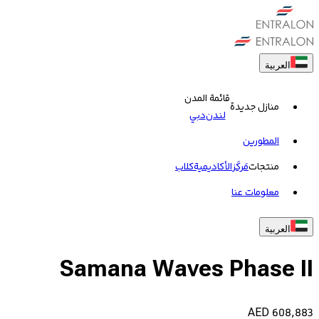
العربية
قائمة المدن
منازل جديدة
لندن
دبي
المطورين
منتجات
مَركَز
الأكاديمية
کلاب
معلومات عنا
العربية
Samana Waves Phase II
AED
608,883