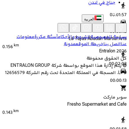
جناح في لندن
00:01:57
العربية
00:00:12
سياسة الخصوصية
الشروط والأحكام
أسئلة مكررة
معلومات
La Tayas Abadan Martial Arts
عنا
اتصل بنا
خريطة الموقع
مدونة
km
0.156
Entralon
2026
كل الحقوق محفوظة
00:02:02
©
يتم إدارة هذا الموقع بواسطة شركة ENTRALON GROUP
LTD، المسجلة في المملكة المتحدة تحت رقم الشركة 12656579
00:00:13
سوبر ماركت
Fresho Supermarket and Cafe
km
0.143