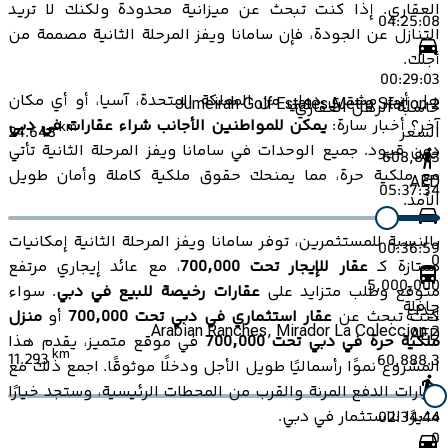
العقاري. إذا كنت تبحث عن ميزانية محدودة ولكنك لا تريد
04:25:08
التنازل عن الجودة، فإن سامانا ويفز المرحلة الثانية مصممة من
أجلك.
00:29:03
هل أنت مشتري دولي من المملكة المتحدة، آسيا، أو أي مكان
Jumeirah Golf Estates Metro Station 2
حاسبة الرهن العقاري
آخر؟ أخبار سارة:
يمكن للمواطنين الأجانب شراء عقارات في دبي
km
24.648
السعر
دون قيود. جميع الوحدات في سامانا ويفز المرحلة الثانية تأتي
608,883
مع ملكية حرة، مما يمنحك حقوق ملكية كاملة وأمان طويل
AED
05:37:34
الأمد.
بالنسبة للمستثمرين، توفر سامانا ويفز المرحلة الثانية إمكانيات
00:36:59
0
ممتازة كـ
عقار للإيجار تحت 700,000
، مع عائد إيجاري مرتفع
5,000,000
متوقع وطلب متزايد على
عقارات رخيصة للبيع في دبي
. سواء
حافلة
إيداع
كنت تبحث عن
عقار استثماري في دبي تحت 700,000
أو
منزل
Arabian Ranches, Mirador La Coleccion 2
AED
ملكية حرة في دبي تحت 700,000
في موقع متميز، يقدم هذا
km
11.293
60,888.3
المشروع نموًا رأسماليًا طويل الأجل ودخلًا موثوقًا. اجمع ذلك مع
خيارات الدفع المرنة والقرب من المحطات الرئيسية، وستجد خيارًا
مثيرًا للاستثمار في دبي.
02:34:44
0