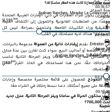
لست متأكدًا مما إذا كانت هذه العقار مناسبًا لك؟
5,000,000
00:16:57
مدة السداد
Arabian Ranches, Mirador La Coleccion 1
يمكن أن يكون شراء العقارات في دبي، الإمارات العربية المتحدة
سنوات
km
11.595
معقدًا، من المتطلبات القانونية والتمويل إلى اكتشاف القيمة
20
الحقيقية وراء الكتيبات اللامعة. ولنتحدث بصراحة، ليس كل
"مستشار" هناك لديه مصلحتك في القلب.
02:38:53
1
في Entralon، نقدم
إرشادات خالية من العمولة
مدعومة بالبيانات،
30
سنوات
00:17:24
وليس الضغط أو أساليب البيع. سواء كنت تقارن بين عدة منازل
سعر الفائدة
Arabian Ranches, Saheel Gate 1
أو تتساءل عما إذا كانت سامانا ويفز المرحلة الثانية تناسب
2
km
11.65
احتياجاتك حقًا، نحن هنا لمساعدتك في اتخاذ القرار الذكي
%
لمستقبلك.
02:39:24
املأ النموذج
للحصول على قائمة مختصرة مخصصة وإجابات
صادقة على جميع أسئلتك. دعنا نبسط رحلتك في الشراء معًا.
1
%
00:17:28
30
%
كيف ستكون الحياة في سامانا ويفز المرحلة الثانية، منزل جديد
AED
0
تحت 700,000؟
شهريًا
مدرسة
المطور