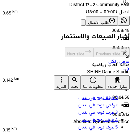
District 13-2 Community Park
اتصل
(
09:00 - 18:00
)
km
0.65
طلب الاتصال
00:08:48
أخبار المبيعات والاستثمار
00:00:57
Next slide
Previous slide
عرض الكل
صالة ألعاب رياضية
SHINE Dance Studio
km
0.142
منازل جديدة
معلومات عنا
بحث
المزيد
00:01:58
1 غرفة نوم في لندن
غرفتي نوم في لندن
3 غرف نوم في لندن
00:00:12
4 غرف نوم في لندن
Absolute Gymnastics office
5 غرف نوم في لندن
km
0.15