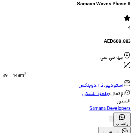
Samana Waves Phase II
4
AED
608,883
جيه في سي
2
39
-
148
m
استوديو
,
2
,
1
,
دوبلكس
الإكمال
:
جاهزة للسكن
المطور
:
Samana Developers
واتساب