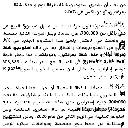
من يجب أن يشتري استوديو، شقة بغرفة نوم واحدة، شقة
بغرفتين، أو دوبلكس في JVC؟
مرافق عامة
إذا كنت مشتريًا لأول مرة تبحث عن
منازل ميسورة للبيع في
دبي بأقل من 700,000
، فإن سامانا ويفز المرحلة الثانية مصممة
مع وضعك في الاعتبار. يتميز هذا المشروع الجديد في JVC
بمزيج من الاستوديوهات والشقق؛ بما في ذلك
استوديو، شقة
مترو الأنفاق
بغرفة نوم واحدة، شقة بغرفتين، ودوبلكس
، مما يوفر قيمة
Al Furjan Metro Station 1
رائعة للعيش العصري في المدينة. مع سعر يبدأ من 608,883
km
درهم إماراتي، إنه مثالي لمن يسعى لدخول السوق بأسلوب
19.387
عصري وبسعر معقول.
04:24:25
سواء كنت مهتمًا بالنقطة السعرية أو بمزايا نمط الحياة، يتميز
هذا المشروع بمواصفات عالية. نادرًا ما تقدم
شقق جديدة تحت
700,000 جنيه إسترليني
مثل هذه التصاميم الداخلية عالية
00:28:58
الجودة والمرافق بهذه القيمة. مع حالة المشروع المكتملة، ومن
Al Furjan Metro Station 2
المتوقع تسليمه في
الربع الثاني من عام 2026
، يمكن للمشترين
km
19.427
الاستفادة من خطط دفع مخصصة وموافقات مبكرة للرهن