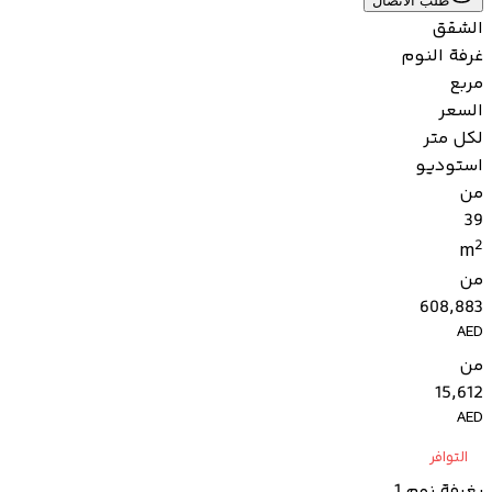
طلب الاتصال
الشقق
غرفة النوم
مربع
السعر
لكل متر
استوديو
من
39
2
m
من
608,883
AED
من
15,612
AED
التوافر
بغرفة نوم 1