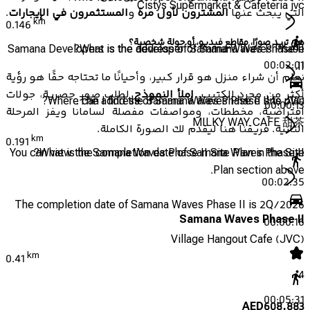
Cistys Supermarket & Cafeteria jvc
التي يبحث عنها
المشترون لأول مرة
و
المستثمرون في الإيجارات
.
km
0.146
هل تريد صورًا، مقاطع فيديو، أو جولة شخصية؟
Samana Developers is the developer of Samana Waves Phase
What is the address of Samana Waves Phase II?
00:02:01
II.
نعلم أن شراء منزل هو قرار كبير، وأحيانًا ما تحتاجه حقًا هو رؤية
أكثر من مجرد الكتيب.
املأ النموذج
لطلب صور حصرية، جولات
Where can I find the Samana Waves Phase II site plan?
The address of Samana Waves Phase II is JVC.
00:00:13
افتراضية، مخططات، ومواصفات مفصلة لسامانا ويفز المرحلة
MILKY WAY CAFE 甜茶
الثانية. فريقنا هنا ليقدم لك الصورة الكاملة.
km
0.191
You can view the Samana Waves Phase II Site Plan in the Site
What is the completion date of Samana Waves Phase II?
Plan section above.
00:02:35
The completion date of Samana Waves Phase II is 2Q/2026
Samana Waves Phase II
00:00:16
Village Hangout Cafe (JVC)
km
0.41
4
00:05:31
AED
608,883