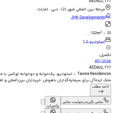
AED
822,777
مرحله بین المللی شهر (2) ، دبی ، امارات
JHK Developments
2
122
m
-
33
استودیو
,
2
,
1
تکمیل
:
4Q/2026
AED
822,777
Tavora Residences – استودیو، یک‌خوابه و دوخوابه
ملک ایده‌آل برای سرمایه‌گذاران باهوش، خریداران بین‌المللی و اف
ادامه مطلب
تماس بگیرید
درخواست تماس
واتس‌اپ