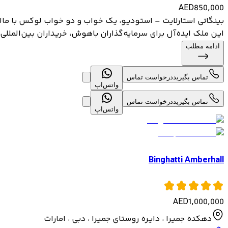
AED
850,000
بینگاتی استارلایت – استودیو، یک خواب و دو خواب لوکس با مالکی
این ملک ایده‌آل برای سرمایه‌گذاران باهوش، خریداران بین‌المللی و
ادامه مطلب
تماس بگیرید
درخواست تماس
واتس‌اپ
تماس بگیرید
درخواست تماس
واتس‌اپ
Binghatti Amberhall
AED
1,000,000
دهکده جمیرا ، دایره روستای جمیرا ، دبی ، امارات