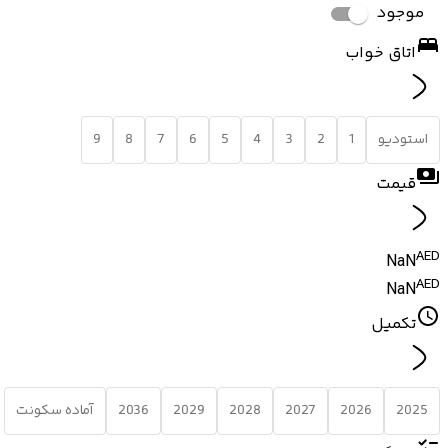
موجود
اتاق خواب
استودیو
1
2
3
4
5
6
7
8
9
قیمت
AED
NaN
AED
NaN
تکمیل
2025
2026
2027
2028
2029
2036
آماده سکونت