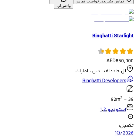
تماس بگیرید
درخواست تماس
واتس‌اپ
Binghatti Starlight
AED
850,000
ال جادداف ، دبی ، امارات
Binghatti Developers
2
92
m
-
39
استودیو
,
2
,
1
تکمیل
:
1Q/2026