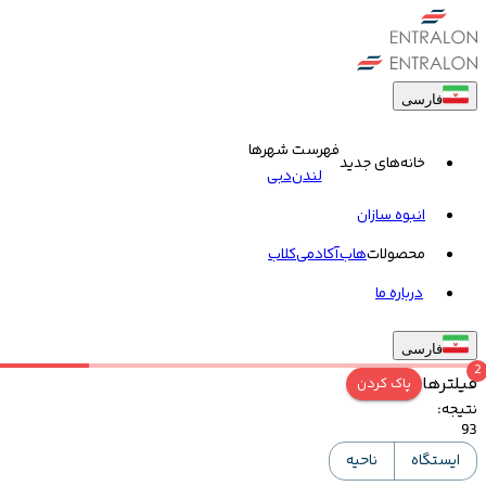
فارسی
فهرست شهرها
خانه‌های جدید
لندن
دبی
انبوه سازان
محصولات
هاب
آکادمی
کلاب
درباره ما
فارسی
2
فیلترها
پاک کردن
نتیجه
:
93
ایستگاه
ناحیه