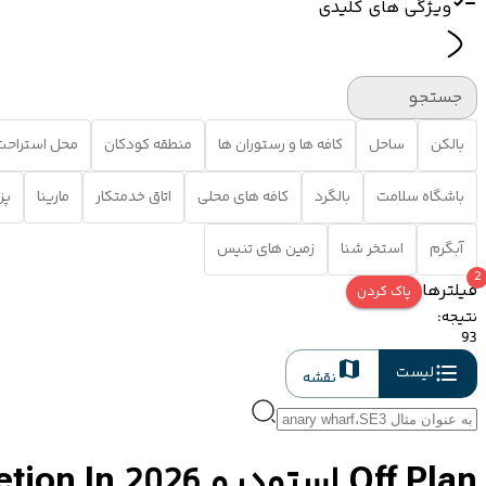
ویژگی های کلیدی
جستجو
بالکن
ساحل
کافه ها و رستوران ها
منطقه کودکان
محل استراحت
باشگاه سلامت
بالگرد
کافه های محلی
اتاق خدمتکار
مارینا
پز
آبگرم
استخر شنا
زمین های تنیس
2
فیلترها
پاک کردن
نتیجه
:
93
لیست
نقشه
Off Plan استودیو Properties For Sale In Dubai With Completion In 2026