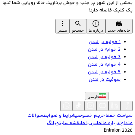
بخشی از این شهر پر جنب و جوش بردارید. خانه رویایی شما تنها
یک کلیک فاصله دارد!
خانه‌های جدید
درباره ما
جستجو
بیشتر
1 خوابه در لندن
2 خوابه در لندن
3 خوابه در لندن
4 خوابه در لندن
5 خوابه در لندن
سوئیت در لندن
فارسی
سیاست حفظ حریم خصوصی
شرایط و ضوابط
سوالات
متداول
درباره ما
تماس با ما
نقشه سایت
وبلاگ
Entralon
2026