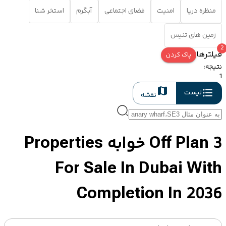
منظره دریا
امنیت
فضای اجتماعی
آبگرم
استخر شنا
زمین های تنیس
2
فیلترها
پاک کردن
نتیجه
:
1
لیست
نقشه
Off Plan 3 خوابه Properties
For Sale In Dubai With
Completion In 2036