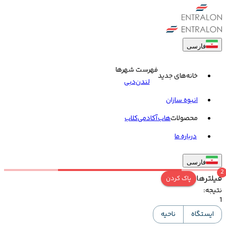
فارسی
فهرست شهرها
خانه‌های جدید
لندن
دبی
انبوه سازان
محصولات
هاب
آکادمی
کلاب
درباره ما
فارسی
2
فیلترها
پاک کردن
نتیجه
:
1
ایستگاه
ناحیه