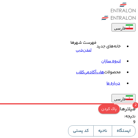
فارسی
فهرست شهرها
خانه‌های جدید
لندن
دبی
انبوه سازان
محصولات
هاب
آکادمی
کلاب
درباره ما
فارسی
2
فیلترها
پاک کردن
نتیجه
:
9
ایستگاه
ناحیه
کد پستی