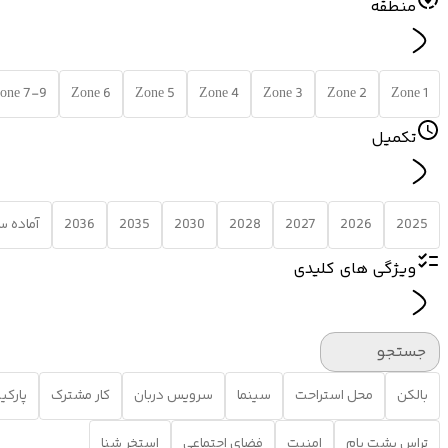
منطقه
one 7-9
Zone 6
Zone 5
Zone 4
Zone 3
Zone 2
Zone 1
تکمیل
2025
2026
2027
2028
2030
2035
2036
آماده 
ویژگی های کلیدی
جستجو
بالکن
محل استراحت
سینما
سرویس دربان
کار مشترک
پارکی
تراس پشت بام
امنیت
فضای اجتماعی
استخر شنا