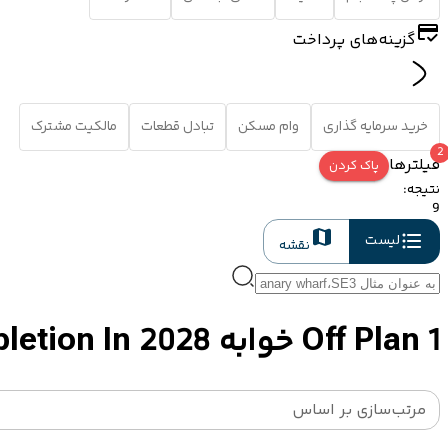
گزینه‌های پرداخت
خرید سرمایه گذاری
وام مسکن
تبادل قطعات
مالکیت مشترک
2
فیلترها
پاک کردن
نتیجه
:
9
لیست
نقشه
Off Plan 1 خوابه Properties And Houses For Sale In London With Completion In 2028
مرتب‌سازی بر اساس