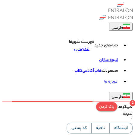
فارسی
فهرست شهرها
خانه‌های جدید
لندن
دبی
انبوه سازان
محصولات
هاب
آکادمی
کلاب
درباره ما
فارسی
2
فیلترها
پاک کردن
نتیجه
:
1
ایستگاه
ناحیه
کد پستی