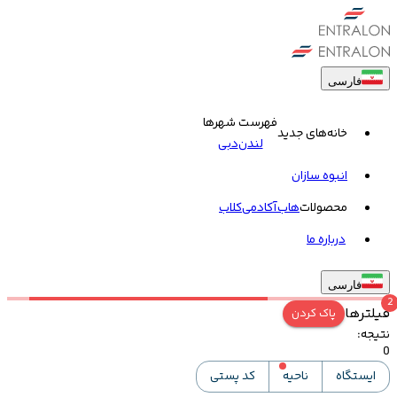
فارسی
فهرست شهرها
خانه‌های جدید
لندن
دبی
انبوه سازان
محصولات
هاب
آکادمی
کلاب
درباره ما
فارسی
2
فیلترها
پاک کردن
نتیجه
:
0
ایستگاه
ناحیه
کد پستی