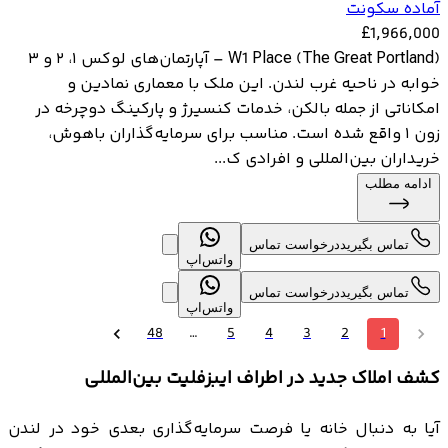
آماده سکونت
£
1,966,000
W1 Place (The Great Portland) – آپارتمان‌های لوکس ۱، ۲ و ۳
خوابه در ناحیه غرب لندن. این ملک با معماری نمادین و
امکاناتی از جمله بالکن، خدمات کنسیرژ و پارکینگ دوچرخه در
زون ۱ واقع شده است. مناسب برای سرمایه‌گذاران باهوش،
خریداران بین‌المللی و افرادی ک...
ادامه مطلب
تماس بگیرید
درخواست تماس
واتس‌اپ
تماس بگیرید
درخواست تماس
واتس‌اپ
48
…
5
4
3
2
1
کشف املاک جدید در اطراف ایبزفلیت بین‌المللی
آیا به دنبال خانه یا فرصت سرمایه‌گذاری بعدی خود در لندن