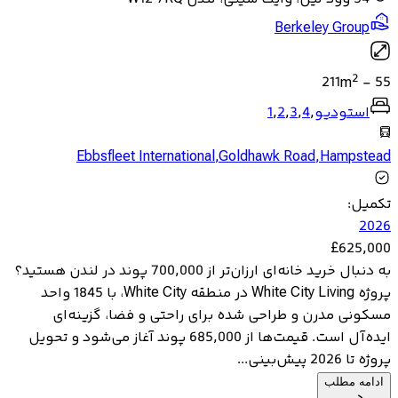
Berkeley Group
2
211
m
-
55
استودیو
,
4
,
3
,
2
,
1
Ebbsfleet International
,
Goldhawk Road
,
Hampstead
تکمیل
:
2026
£
625,000
به دنبال خرید خانه‌ای ارزان‌تر از 700,000 پوند در لندن هستید؟
پروژه White City Living در منطقه White City، با 1845 واحد
مسکونی مدرن و طراحی شده برای راحتی و فضا، گزینه‌ای
ایده‌آل است. قیمت‌ها از 685,000 پوند آغاز می‌شود و تحویل
پروژه تا 2026 پیش‌بینی...
ادامه مطلب