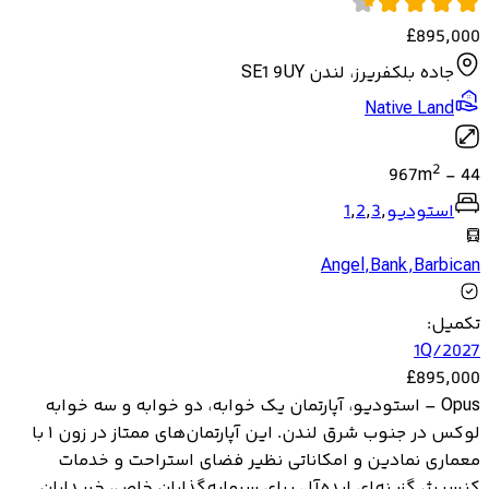
£
895,000
جاده بلکفریرز، لندن SE1 9UY
Native Land
2
967
m
-
44
استودیو
,
3
,
2
,
1
Angel
,
Bank
,
Barbican
تکمیل
:
1Q/2027
£
895,000
Opus – استودیو، آپارتمان یک خوابه، دو خوابه و سه خوابه
لوکس در جنوب شرق لندن. این آپارتمان‌های ممتاز در زون ۱ با
معماری نمادین و امکاناتی نظیر فضای استراحت و خدمات
کنسیرژ، گزینه‌ای ایده‌آل برای سرمایه‌گذاران خاص، خریداران