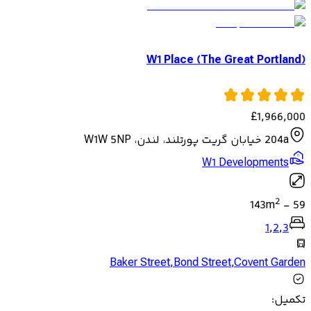
W1 Place (The Great Portland)
£
1,966,000
204a خیابان گریت پورتلند، لندن، W1W 5NP
W1 Developments
2
143
m
-
59
1
,
2
,
3
Baker Street
,
Bond Street
,
Covent Garden
تکمیل
: