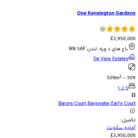
One Kensington Gardens
£
3,950,000
باغ های د وره، لندن W8 5AF
De Vere Estates
2
509
m
-
509
1
,
2
,
5
Barons Court
,
Bayswater
,
Earl's Court
تکمیل
:
آماده سکونت
£
3,950,000