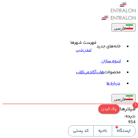
فارسی
فهرست شهرها
خانه‌های جدید
لندن
دبی
انبوه سازان
محصولات
هاب
آکادمی
کلاب
درباره ما
فارسی
1
فیلترها
پاک کردن
نتیجه
:
954
ایستگاه
ناحیه
کد پستی