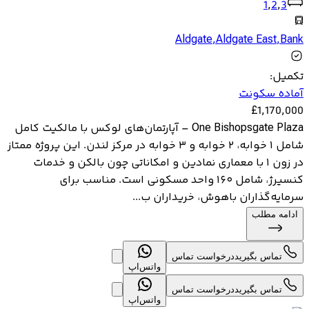
1
,
2
,
3
Aldgate
,
Aldgate East
,
Bank
تکمیل
:
آماده سکونت
£
1,170,000
One Bishopsgate Plaza – آپارتمان‌های لوکس با مالکیت کامل
شامل ۱ خوابه، ۲ خوابه و ۳ خوابه در مرکز لندن. این پروژه ممتاز
در زون ۱ با معماری نمادین و امکاناتی چون بالکن و خدمات
کنسیرژ، شامل ۱۶۰ واحد مسکونی است. مناسب برای
سرمایه‌گذاران باهوش، خریداران ب...
ادامه مطلب
تماس بگیرید
درخواست تماس
واتس‌اپ
تماس بگیرید
درخواست تماس
واتس‌اپ