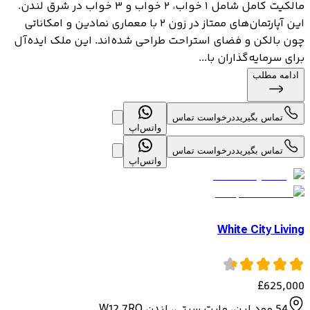
مالکیت کامل شامل ۱ خواب، ۲ خواب و ۳ خواب در شرق لندن.
این آپارتمان‌های ممتاز در زون ۲ با معماری نمادین و امکاناتی
چون بالکن و فضای استراحت طراحی شده‌اند. این ملک ایده‌آل
برای سرمایه‌گذاران با...
ادامه مطلب
تماس بگیرید
درخواست تماس
واتس‌اپ
تماس بگیرید
درخواست تماس
واتس‌اپ
White City Living
£
625,000
54 وود لین، وایت سیتی، لندن W12 7RQ