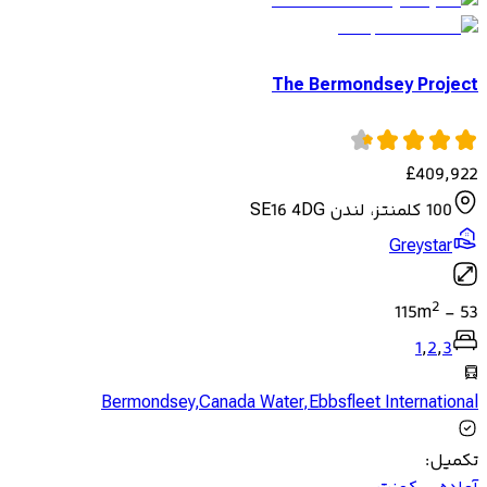
The Bermondsey Project
£
409,922
100 کلمنتز، لندن SE16 4DG
Greystar
2
115
m
-
53
1
,
2
,
3
Bermondsey
,
Canada Water
,
Ebbsfleet International
تکمیل
: