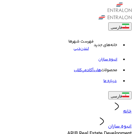
فارسی
فهرست شهرها
خانه‌های جدید
لندن
دبی
انبوه سازان
محصولات
هاب
آکادمی
کلاب
درباره ما
فارسی
خانه
انبوه سازان
ARIB Real Estate Development