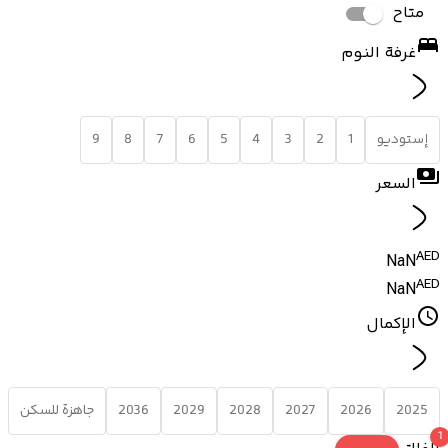
متاح
غرفة النوم
إستوديو
1
2
3
4
5
6
7
8
9
السعر
AED
NaN
AED
NaN
الإكمال
2025
2026
2027
2028
2029
2036
جاهزة للسكن
1