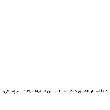
تبحث عن عقار فاخر في دبي؟ اكتشف "روج باي باكارا"، مشروع سكني متميز في وسط المدينة، جاهز للتسليم في الربع الرابع من 2026. تبدأ أسعار الشقق ذات الغرفتين من 19,984,469 درهم إماراتي،