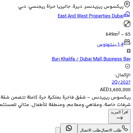
ريكسوس ريزيدنسز، ديرة، جاليريا حياة ريجنسي، دبي
East And West Properties Dubai
2
649
m
-
65
4
,
1
,
بنتهاوس
Burj Khalifa / Dubai Mall
,
Business Bay
الإكمال
:
2Q/2027
AED
3,600,000
ريكسوس ريزيدنس – شقق فاخرة بملكية حرة كاملة تتضمن شقة بغر
شرفات خاصة، ومقاهي ومطاعم، ومنطقة للأطفال. مثالي للمستثمري
اقرأ المزيد
طلب الاتصال
طلب الاتصال