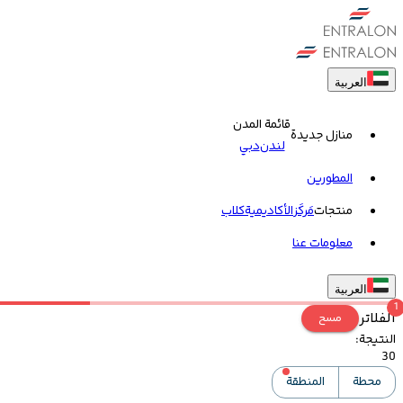
العربية
قائمة المدن
منازل جديدة
لندن
دبي
المطورين
منتجات
مَركَز
الأكاديمية
کلاب
معلومات عنا
العربية
1
الفلاتر
مسح
النتيجة
:
30
محطة
المنطقة