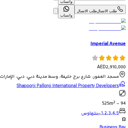
واتساب
طلب الاتصال
طلب الاتصال
واتساب
Imperial Avenue
AED
2,910,000
مسجد الغفور، شارع برج خليفة، وسط مدينة دبي، دبي، الإمارات 
Shapoorji Pallonji International Property Developers
2
525
m
-
94
5
,
4
,
3
,
2
,
1
,
بنتهاوس
Business Bay