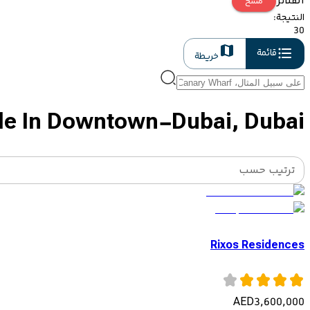
الفلاتر
مسح
النتيجة
:
30
قائمة
خريطة
ale In Downtown-Dubai, Dubai
ترتيب حسب
Rixos Residences
AED
3,600,000