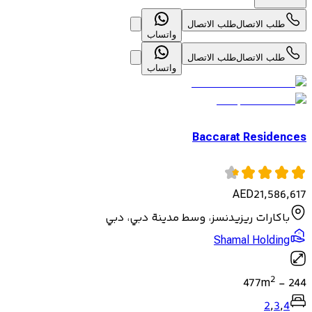
طلب الاتصال
طلب الاتصال
واتساب
طلب الاتصال
طلب الاتصال
واتساب
Baccarat Residences
AED
21,586,617
باكارات ريزيدنسز، وسط مدينة دبي، دبي
Shamal Holding
2
477
m
-
244
2
,
3
,
4