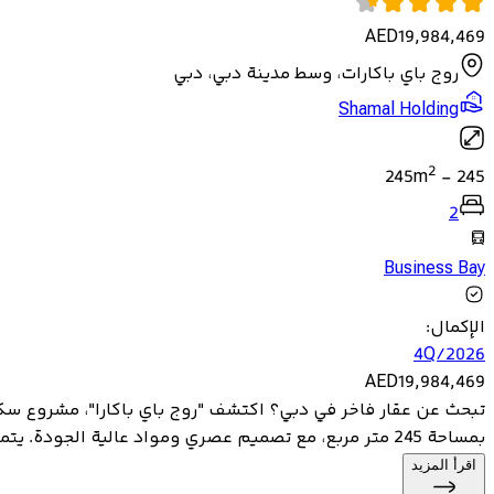
AED
19,984,469
روج باي باكارات، وسط مدينة دبي، دبي
Shamal Holding
2
245
m
-
245
2
Business Bay
الإكمال
:
4Q/2026
AED
19,984,469
بمساحة 245 متر مربع، مع تصميم عصري ومواد عالية الجودة. يتمتع المشروع بم...
اقرأ المزيد