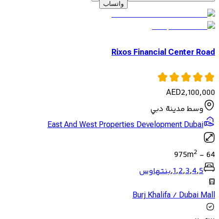
واتساب
Rixos Financial Center Road
AED
2,100,000
وسط مدينة دبي
East And West Properties Development Dubai
2
975
m
-
64
5
,
4
,
3
,
2
,
1
,
بنتهاوس
Burj Khalifa / Dubai Mall