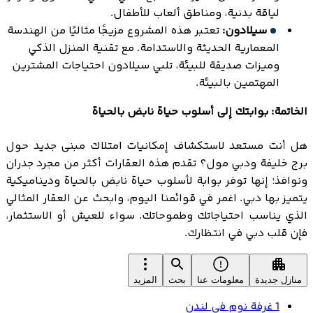
لياقة بدنية، ومناطق ألعاب للأطفال.
سيلادون:
تعتبر هذه المشروع مزيجًا مثاليًا من الهندسة
المعمارية الحديثة والاستدامة. مع تقنية المنزل الذكي
وميزات صديقة للبيئة، تلبي سيلادون احتياجات المشترين
المهتمين بالبيئة.
الخاتمة: بوابتك إلى أسلوب حياة نابض بالحياة
هل أنت مستعد لاستكشاف إمكانيات امتلاك مبنى جديد حول
برج خليفة ودبي مول؟ تقدم هذه العقارات أكثر من مجرد جدران
ونوافذ؛ إنها توفر بوابة لأسلوب حياة نابض بالحياة وديناميكية
يتميز بها دبي. اغمر في قوائمنا اليوم، وابحث عن العقار المثالي
الذي يناسب احتياجاتك وطموحاتك. سواء للعيش أو الاستثمار،
فإن قلب دبي في انتظارك.
منازل جديدة
معلومات عنا
بحث
المزيد
1 غرفة نوم في لندن