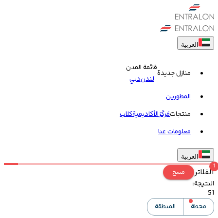
العربية
قائمة المدن
منازل جديدة
لندن
دبي
المطورين
منتجات
مَركَز
الأكاديمية
کلاب
معلومات عنا
العربية
1
الفلاتر
مسح
النتيجة
:
51
محطة
المنطقة