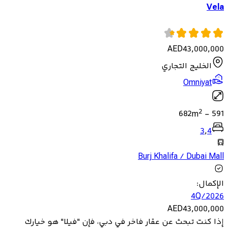
Vela
AED
43,000,000
الخليج التجاري
Omniyat
2
682
m
-
591
3
,
4
Burj Khalifa / Dubai Mall
الإكمال
:
4Q/2026
AED
43,000,000
إذا كنت تبحث عن عقار فاخر في دبي، فإن "فيلا" هو خيارك