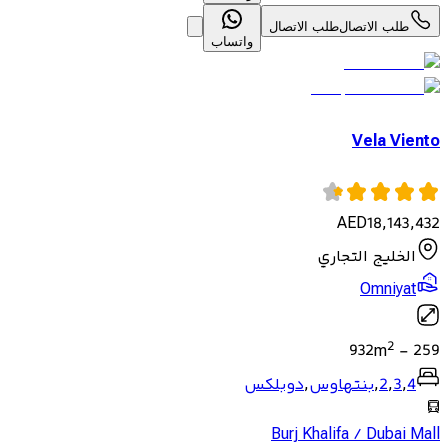
طلب الاتصال
طلب الاتصال
واتساب
Vela Viento
AED
18,143,432
الخليج التجاري
Omniyat
2
932
m
-
259
4
,
3
,
2
,
بنتهاوس
,
دوبلكس
Burj Khalifa / Dubai Mall