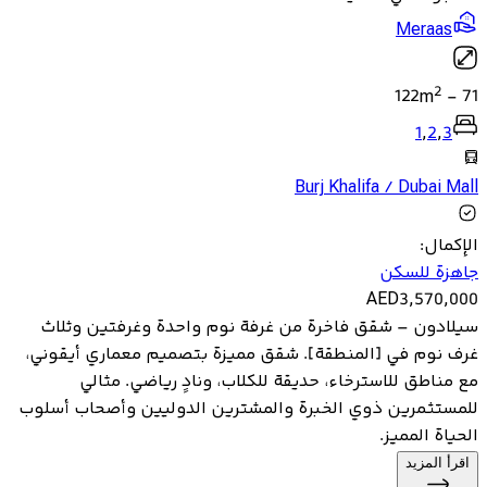
Meraas
2
122
m
-
71
1
,
2
,
3
Burj Khalifa / Dubai Mall
الإكمال
:
جاهزة للسكن
AED
3,570,000
سيلادون – شقق فاخرة من غرفة نوم واحدة وغرفتين وثلاث
غرف نوم في [المنطقة]. شقق مميزة بتصميم معماري أيقوني،
مع مناطق للاسترخاء، حديقة للكلاب، ونادٍ رياضي. مثالي
للمستثمرين ذوي الخبرة والمشترين الدوليين وأصحاب أسلوب
الحياة المميز.
اقرأ المزيد