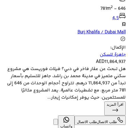
2
781
m
-
646
4
,
5
Burj Khalifa / Dubai Mall
الإكمال
:
جاهزة للسكن
AED
11,864,937
هل تبحث عن عقار فاخر في دبي؟ فيلات فوريست هي مشروع
سكني متميز في مدينة محمد بن راشد، جاهز للتسليم بأسعار
تبدأ من 11,864,937 درهم. تتراوح أحجام الوحدات من 646 إلى
781 متر مربع، مع تشطيبات عالمية. يعد المشروع مثاليًا
للمستثمرين، حيث يوفر إمكانيات إيجار...
اقرأ المزيد
طلب الاتصال
طلب الاتصال
واتساب