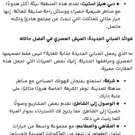
دبي هيلز استيت:
تقدم هذه المنطقة بيئة أكثر هدوءًا،
مع مناظر طبيعية خضراء ووسائل راحة صديقة للعائلة. إنها
خيار مثالي للعائلات التي تبحث عن مجتمع هادئ ولكنه
متصل.
فوائد المباني الجديدة: العيش العصري في أفضل حالاته
ما الذي يجعل المباني الجديدة جذابة للغاية؟ ليس فقط تصميمها
العصري ومرافقها الحديثة. إليك بعض الميزات التي تجعل هذه
العقارات مميزة:
شرفة:
استمتع بفنجان قهوتك الصباحي مع مناظر
مذهلة للمدينة. توفر الشرفة الخاصة هروبًا مثاليًا، على
عتبة دارك.
الوصول إلى الشاطئ:
تقدم بعض المشاريع وصولًا
حصريًا إلى الشاطئ، مما يتيح لك الاسترخاء بجوار المياه
كلما رغبت في ذلك.
المقاهي والمطاعم:
مع مجموعة واسعة من خيارات
تناول الطعام، لن تنفد من المأكولات الجديدة لتجربتها،