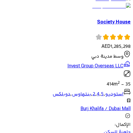
Society House
AED
1,285,298
وسط مدينة دبي
Invest Group Overseas LLC
2
414
m
-
35
استوديو
,
5
,
4
,
2
,
بنتهاوس
,
دوبلكس
Burj Khalifa / Dubai Mall
الإكمال
:
جاهزة للسكن