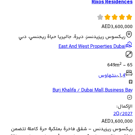
Rixos Residences
AED
3,600,000
ريكسوس ريزيدنسز، ديرة، جاليريا حياة ريجنسي، دبي
East And West Properties Dubai
2
649
m
-
65
4
,
1
,
بنتهاوس
Burj Khalifa / Dubai Mall
,
Business Bay
الإكمال
:
2Q/2027
AED
3,600,000
ريكسوس ريزيدنس – شقق فاخرة بملكية حرة كاملة تتضمن