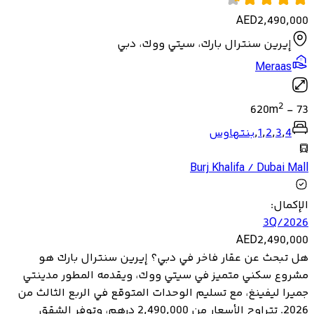
AED
2,490,000
إيرين سنترال بارك، سيتي ووك، دبي
Meraas
2
620
m
-
73
4
,
3
,
2
,
1
,
بنتهاوس
Burj Khalifa / Dubai Mall
الإكمال
:
3Q/2026
AED
2,490,000
هل تبحث عن عقار فاخر في دبي؟ إيرين سنترال بارك هو
مشروع سكني متميز في سيتي ووك، ويقدمه المطور مدينتي
جميرا ليفينغ، مع تسليم الوحدات المتوقع في الربع الثالث من
2026. تتراوح الأسعار من 2,490,000 درهم، وتوفر الشقق