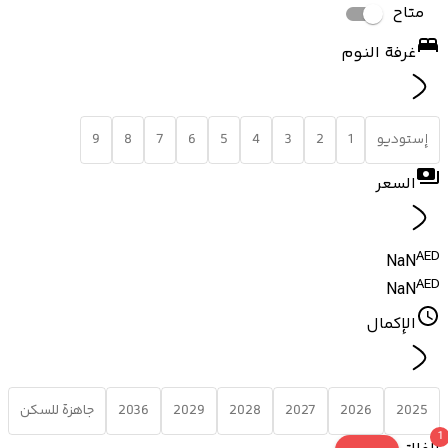
متاح
غرفة النوم
إستوديو
1
2
3
4
5
6
7
8
9
السعر
AED
NaN
AED
NaN
الإكمال
2025
2026
2027
2028
2029
2036
جاهزة للسكن
1