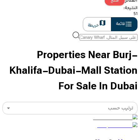
الفلاتر
مسح
النتيجة
:
51
قائمة
خريطة
Properties Near Burj-
Khalifa-Dubai-Mall Station
For Sale In Dubai
ترتيب حسب