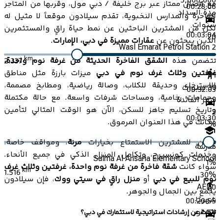
5,000,000
مع اتصال ممتاز عبر برج خليفة / دبي مول، وقربها من المتاجر
00:28:06
مدة السداد
الفاخرة والمدارس النخبوية، تقدم سيلادون موقعاً لا مثيل له
سنوات
لكل من المشترين الباحثين عن نمط حياة راقٍ والمستثمرين
00:03:04
20
الذين يبحثون عن
عقارات مميزة في دبي، الإمارات
.
Wasl Emarat Petrol Station 2
km
تتضمن هذه
الشقق الفاخرة الحديثة من غرفة نوم واحدة،
2.337
غرفتين وثلاث غرف نوم في دبي
ميزات بارزة مثل مناطق
1
الاسترخاء، وحديقة للكلاب، وصالة رياضية، ومطابخ مصممة،
30
سنوات
00:32:03
وحمامات رخامية، ومساحات شرفات واسعة. مع حالة مكتملة
سعر الفائدة
وتاريخ تسليم جاهز للسكن، الآن هو الوقت المثالي لتأمين
2
00:03:30
مكانك في هذا العنوان المرموق.
%
يمكن للمشترين الاستمتاع بخيارات
مرنة
، ومواقف خاصة،
مدرسة
وخدمات كونسيرج، وتكامل المنزل الذكي في جميع الأنحاء.
Salma Al Ansaria Elementary School
1
%
سواء كانت
شقة فاخرة من غرفة نوم واحدة، غرفتين وثلاث غرف
km
1.516
30
%
نوم للبيع في دبي
أو
منزل راقٍ في سيتي ووك
، فإن سيلادون
AED
0
يجمع بين الجمال والجوهر.
شهريًا
00:20:55
المطور
تبحث عن إرشادات استراتيجية لاستثمارك في دبي؟