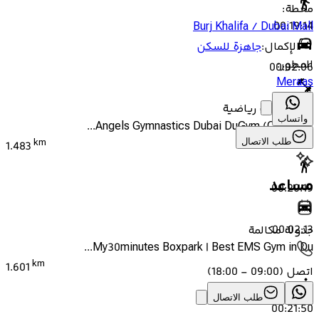
محطة
:
00:19:14
Burj Khalifa / Dubai Mall
الإكمال
:
جاهزة للسكن
المطور
:
00:02:06
Meraas
صالة ألعاب رياضية
واتساب
Angels Gymnastics Dubai DuGym (City Walk...
طلب الاتصال
km
1.483
مساعد
00:20:19
00:02:13
جدولة مكالمة
My30minutes Boxpark | Best EMS Gym in Du...
km
1.601
اتصل
(
09:00 - 18:00
)
طلب الاتصال
00:21:50