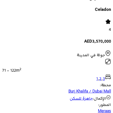
Celadon
4
AED
3,570,000
جولة في المدينة
2
71
-
122
m
1
,
2
,
3
محطة
:
Burj Khalifa / Dubai Mall
الإكمال
:
جاهزة للسكن
المطور
:
Meraas