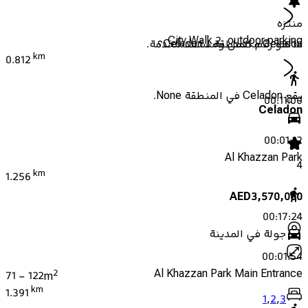
منتزه
City Walk 2, outdoor parking
Celadon مكتمل ومستعد للخدمة.
ما هو رقم المنطقة لـ Celadon؟
km
0.812
يقع Celadon في المنطقة None.
00:11:00
Celadon
00:01:12
Al Khazzan Park
4
km
1.256
AED
3,570,000
00:17:24
جولة في المدينة
00:01:54
Al Khazzan Park Main Entrance
2
71
-
122
m
km
1.391
1
,
2
,
3