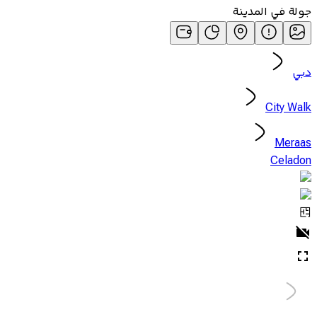
جولة في المدينة
دبي
City Walk
Meraas
Celadon