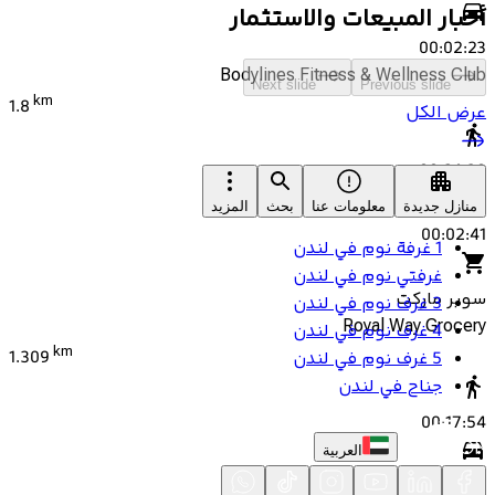
أخبار المبيعات والاستثمار
00:02:23
Bodylines Fitness & Wellness Club
Next slide
Previous slide
km
1.8
عرض الكل
00:24:38
منازل جديدة
معلومات عنا
بحث
المزيد
00:02:41
1 غرفة نوم في لندن
غرفتي نوم في لندن
سوبر ماركت
3 غرف نوم في لندن
Royal Way Grocery
4 غرف نوم في لندن
km
1.309
5 غرف نوم في لندن
جناح في لندن
00:17:54
العربية
00:01:57