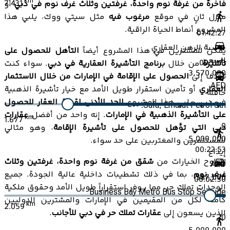
km
7.431
فاخرة من غرفة نوم واحدة، غرفتين وثلاث غرف نوم في دبي
أو
منزل ثانٍ في موقع
مرغوب فيه
مثل سيتي ووك، يلبي هذا
المشروع أنماط الحياة الراقية.
01:42:27
حاسبة الرهن العقاري
يمكن للمشترين في هذا المشروع أيضاً
التأهل للحصول على
السعر
00:11:13
تأشيرة
من خلال
برنامج التأشيرة العقارية في دبي
. سواء كنت
3,570,000
تهدف إلى
الحصول على الإقامة في الإمارات من خلال الاستثمار
AED
العقاري
أو تأمين استقرار طويل الأمد مع خيار تأشيرة الذهبية
حافلة
في دبي، يلبي هذا المشروع
الحد الأدنى لقيمة العقار للحصول
Safa, Emarat Petrol Stn.
على التأشيرة الذهبية في الإمارات
. إنه واحد من أفضل
عقارات
km
1.677
0
دبي التي تؤهل للحصول على تأشيرة الإقامة
، وهو مثالي
5,000,000
للمستثمرين والمغتربين على حد سواء.
00:22:53
إيداع
تتراوح الخيارات من
شقق من غرفة نوم واحدة، غرفتين وثلاث
AED
غرف نوم
، بما في ذلك تشطيبات داخلية عالية الجودة. جميع
357,000
00:02:30
الوحدات تملك حر، مما يوفر استقراراً طويل الأمد وحقوق ملكية
Business Bay Metro Bus Stop Seaside
كاملة لكل من المقيمين في الإمارات والمشترين الدوليين
km
2.059
الذين يسعون إلى
عقارات تملك حر في دبي للأجانب
.
0