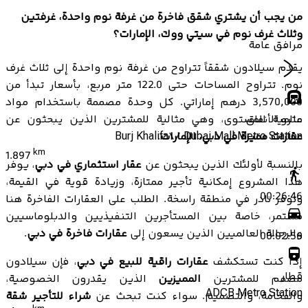
من يجب أن يشتري شقق فاخرة من غرفة نوم واحدة، غرفتين
وثلاث غرف نوم في سيتي ووك، الإمارات؟
مرافق عامة
يقدم سيلادون شققاً تتراوح من غرفة نوم واحدة إلى ثلاث غرف
نوم. تتراوح المساحات حتى 122.0 متر مربع، بأسعار تبدأ من
3,570,000 درهم إماراتي. كل وحدة مصممة باستخدام مواد
مترو الأنفاق
عالمية المستوى، وهي مثالية للمشترين الذين يبحثون عن
عقارات مميزة في دبي، الإمارات
.
Burj Khalifa\/ Dubai Mall Metro Station
km
1.897
بالنسبة لأولئك الذين يبحثون عن
عقار استثماري في دبي
، يوفر
هذا المشروع إمكانية تأجير ممتازة، وزيادة قوية في القيمة،
00:26:46
وتوفر نادر في منطقة راسخة. الطلب على العقارات الفاخرة هنا
مستمر، خاصة بين المستأجرين التنفيذيين والدبلوماسيين
والرحالة العالميين الذين يسعون إلى
عقارات فاخرة في دبي
.
00:02:56
إذا كنت تستكشف
عقارات راقية للبيع في دبي
، فإن سيلادون
قطار
مصمم للمشترين
المميزين
الذين يقدرون الخصوصية،
ADCB Metro Station
والفخامة، والتصميم. سواء كنت تبحث عن
شراء للتأجير شقة