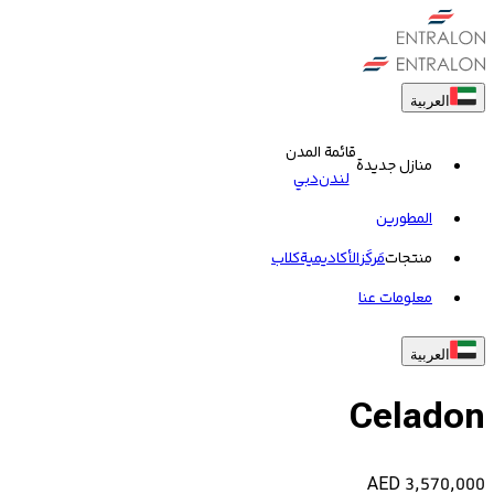
العربية
قائمة المدن
منازل جديدة
لندن
دبي
المطورين
منتجات
مَركَز
الأكاديمية
کلاب
معلومات عنا
العربية
Celadon
AED
3,570,000