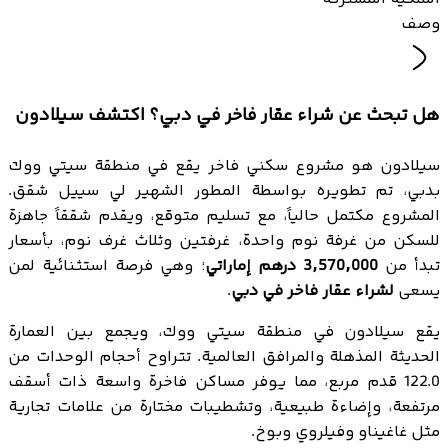
وصف
هل تبحث عن شراء عقار فاخر في دبي؟ اكتشف سيلادون
سيلادون هو مشروع سكني فاخر يقع في منطقة سيتي ووك
بدبي، تم تطويره بواسطة المطور الشهير لي سييل شقق.
المشروع مكتمل حالياً، مع تسليم متوقع، ويقدم شققاً جاهزة
للسكن من غرفة نوم واحدة، غرفتين وثلاث غرف نوم، بأسعار
تبدأ من
3,570,000 درهم إماراتي
؛ وهي فرصة استثنائية لمن
يسعى
لشراء عقار فاخر في دبي
.
يقع سيلادون في منطقة سيتي ووك، ويجمع بين العمارة
الحديثة المذهلة والمرافق العالمية. تتراوح أحجام الوحدات من
122.0 قدم مربع، مما يوفر مساكن فاخرة واسعة ذات أسقف
مرتفعة، وإضاءة طبيعية، وتشطيبات مختارة من علامات تجارية
مثل غاغيناو وفيلروي وبوخ.