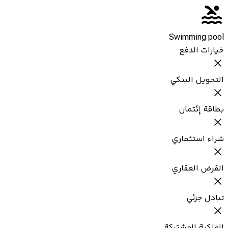
Swimming pool
خيارات الدفع
التحويل البنكي
بطاقة إئتمان
شراء استثماري
القرض العقاري
تبادل جزئي
الملكية المشتركة