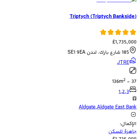
Triptych (Triptych Bankside)
£
1,735,000
185 شارع بارك، لندن SE1 9EA
JTRE
2
136
m
-
37
1
,
2
,
3
Aldgate
,
Aldgate East
,
Bank
الإكمال
:
جاهزة للسكن