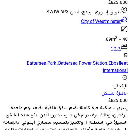
£
825,000
طريق إيبوري بريدج، لندن SW1W 8PX
City of Westminster
2
89
m
-
48
1
,
2
,
3
Battersea Park
,
Battersea Power Station
,
Ebbsfleet
International
الإكمال
:
جاهزة للسكن
£
825,000
إيبرى – ملكية حرة كاملة تضم شقق فاخرة بغرف نوم واحدة،
غرفتين، وثلاث غرف نوم في جنوب شرق لندن. تقع هذه الشقق
المميزة في المنطقة 1، وتتميز بتصميم معماري أيقوني، بالإضافة
إلى شرفات خاصة وأماكن للاسترخاء. تعتبر هذه العقارات مثالية