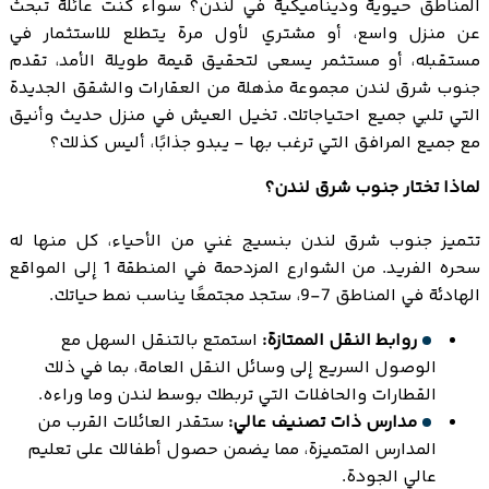
المناطق حيوية وديناميكية في لندن؟ سواء كنت عائلة تبحث
عن منزل واسع، أو مشتري لأول مرة يتطلع للاستثمار في
مستقبله، أو مستثمر يسعى لتحقيق قيمة طويلة الأمد، تقدم
جنوب شرق لندن مجموعة مذهلة من العقارات والشقق الجديدة
التي تلبي جميع احتياجاتك. تخيل العيش في منزل حديث وأنيق
مع جميع المرافق التي ترغب بها - يبدو جذابًا، أليس كذلك؟
لماذا تختار جنوب شرق لندن؟
تتميز جنوب شرق لندن بنسيج غني من الأحياء، كل منها له
سحره الفريد. من الشوارع المزدحمة في المنطقة 1 إلى المواقع
الهادئة في المناطق 7-9، ستجد مجتمعًا يناسب نمط حياتك.
روابط النقل الممتازة:
استمتع بالتنقل السهل مع
الوصول السريع إلى وسائل النقل العامة، بما في ذلك
القطارات والحافلات التي تربطك بوسط لندن وما وراءه.
مدارس ذات تصنيف عالي:
ستقدر العائلات القرب من
المدارس المتميزة، مما يضمن حصول أطفالك على تعليم
عالي الجودة.