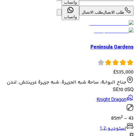
واتساب
طلب الاتصال
طلب الاتصال
واتساب
Peninsula Gardens
£
535,000
جناح البوابة، ساحة شبه الجزيرة، شبه جزيرة غرينتش، لندن
SE10 0SQ
Knight Dragon
2
85
m
-
43
استوديو
,
2
,
1