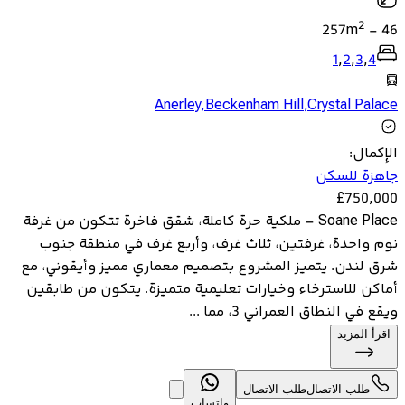
2
257
m
-
46
1
,
2
,
3
,
4
Anerley
,
Beckenham Hill
,
Crystal Palace
الإكمال
:
جاهزة للسكن
£
750,000
Soane Place – ملكية حرة كاملة، شقق فاخرة تتكون من غرفة
نوم واحدة، غرفتين، ثلاث غرف، وأربع غرف في منطقة جنوب
شرق لندن. يتميز المشروع بتصميم معماري مميز وأيقوني، مع
أماكن للاسترخاء وخيارات تعليمية متميزة. يتكون من طابقين
ويقع في النطاق العمراني 3، مما ...
اقرأ المزيد
طلب الاتصال
طلب الاتصال
واتساب