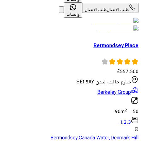
طلب الاتصال
طلب الاتصال
واتساب
Bermondsey Place
£
557,500
شارع مالت، لندن SE1 5AY
Berkeley Group
2
90
m
-
50
1
,
2
,
3
Bermondsey
,
Canada Water
,
Denmark Hill