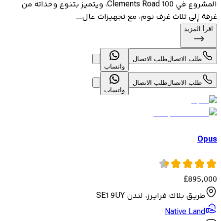
المشروع في 100 Clements Road، ويتميز بتنوع وحداته من
غرفة إلى ثلاث غرف نوم، مع تجهيزات عال...
اقرأ المزيد
طلب الاتصال
طلب الاتصال
واتساب
طلب الاتصال
طلب الاتصال
واتساب
Opus
£
895,000
طريق بلاك فرايرز، لندن SE1 9UY
Native Land