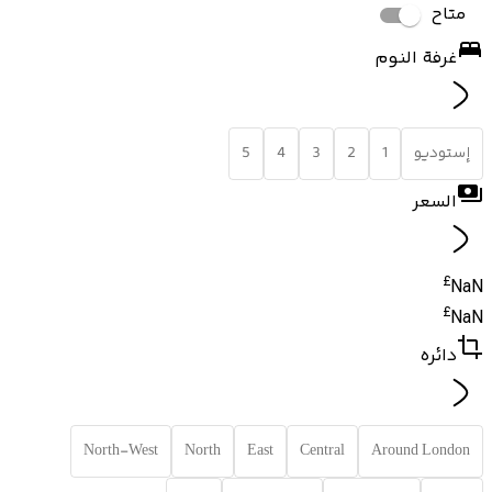
متاح
غرفة النوم
إستوديو
1
2
3
4
5
السعر
£
NaN
£
NaN
دائره
North-West
North
East
Central
Around London