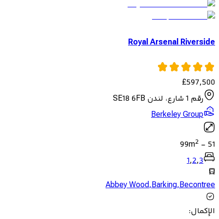
Royal Arsenal Riverside
£
597,500
رقم 1 شارع، لندن SE18 6FB
Berkeley Group
2
99
m
-
51
1
,
2
,
3
Abbey Wood
,
Barking
,
Becontree
الإكمال
: