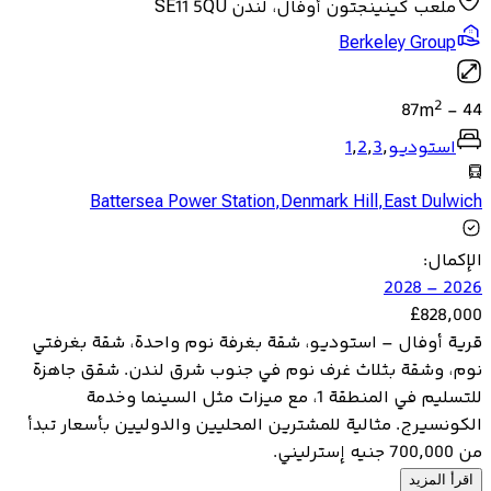
ملعب كينينجتون أوفال، لندن SE11 5QU
Berkeley Group
2
87
m
-
44
استوديو
,
3
,
2
,
1
Battersea Power Station
,
Denmark Hill
,
East Dulwich
الإكمال
:
2026 – 2028
£
828,000
قرية أوفال – استوديو، شقة بغرفة نوم واحدة، شقة بغرفتي
نوم، وشقة بثلاث غرف نوم في جنوب شرق لندن. شقق جاهزة
للتسليم في المنطقة 1، مع ميزات مثل السينما وخدمة
الكونسيرج. مثالية للمشترين المحليين والدوليين بأسعار تبدأ
من 700,000 جنيه إسترليني.
اقرأ المزيد