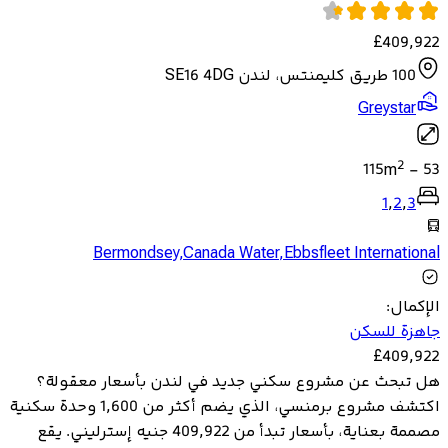
£
409,922
100 طريق كليمنتس، لندن SE16 4DG
Greystar
2
115
m
-
53
1
,
2
,
3
Bermondsey
,
Canada Water
,
Ebbsfleet International
الإكمال
:
جاهزة للسكن
£
409,922
هل تبحث عن مشروع سكني جديد في لندن بأسعار معقولة؟
اكتشف مشروع برمنسي، الذي يضم أكثر من 1,600 وحدة سكنية
مصممة بعناية، بأسعار تبدأ من 409,922 جنيه إسترليني. يقع