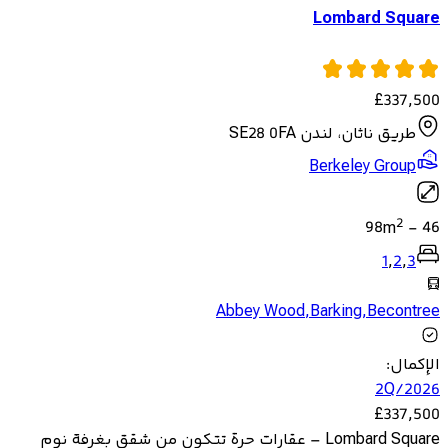
Lombard Square
£
337,500
طريق ناثان، لندن SE28 0FA
Berkeley Group
2
98
m
-
46
1
,
2
,
3
Abbey Wood
,
Barking
,
Becontree
الإكمال
:
2Q/2026
£
337,500
Lombard Square – عقارات حرة تتكون من شقق بغرفة نوم