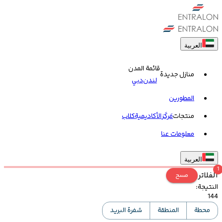
العربية
قائمة المدن
منازل جديدة
لندن
دبي
المطورين
منتجات
مَركَز
الأكاديمية
کلاب
معلومات عنا
العربية
1
الفلاتر
مسح
النتيجة
:
144
محطة
المنطقة
شفرة البريد