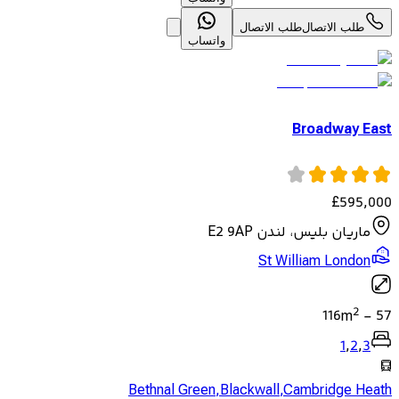
طلب الاتصال
طلب الاتصال
واتساب
Broadway East
£
595,000
ماريان بليس، لندن E2 9AP
St William London
2
116
m
-
57
1
,
2
,
3
Bethnal Green
,
Blackwall
,
Cambridge Heath