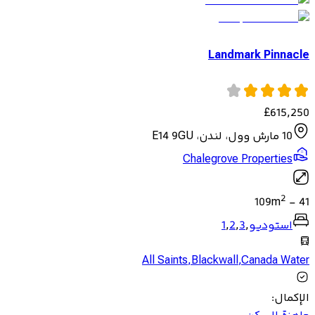
Landmark Pinnacle
£
615,250
10 مارش وول، لندن، E14 9GU
Chalegrove Properties
2
109
m
-
41
استوديو
,
3
,
2
,
1
All Saints
,
Blackwall
,
Canada Water
الإكمال
: