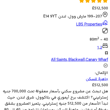
£
512,500
199-207 مارش وول، لندن E14 9YT
LBS Properties
2
80
m
-
40
1
,
2
All Saints
,
Blackwall
,
Canary Wharf
الإكمال
:
جاهزة للسكن
£
512,500
هل تبحث عن مشروع سكني بأسعار معقولة تحت 700,000 جنيه
إسترليني؟ اكتشف برج أيموري في بلاكوول، شرق لندن، حيث
تبدأ الأسعار من 512,500 جنيه إسترليني. يتميز المشروع بشقق
بغرفة أو غرفتين، جاهزة للسكن بمساحات تتراوح من 40 إلى 80