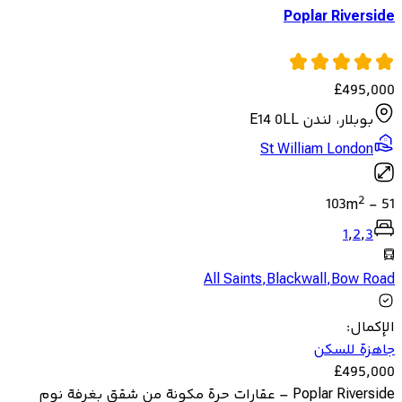
Poplar Riverside
£
495,000
بوبلار، لندن E14 0LL
St William London
2
103
m
-
51
1
,
2
,
3
All Saints
,
Blackwall
,
Bow Road
الإكمال
:
جاهزة للسكن
£
495,000
Poplar Riverside – عقارات حرة مكونة من شقق بغرفة نوم