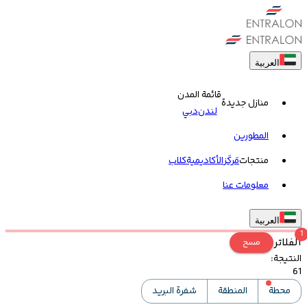
العربية
قائمة المدن
منازل جديدة
لندن
دبي
المطورين
منتجات
مَركَز
الأكاديمية
کلاب
معلومات عنا
العربية
1
الفلاتر
مسح
النتيجة
:
61
محطة
المنطقة
شفرة البريد