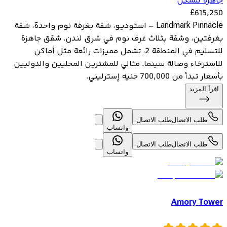
جاهزة للسكن
£
615,250
Landmark Pinnacle – استوديو، شقة بغرفة نوم واحدة، شقة
بغرفتين، وشقة بثلاث غرف نوم في شرق لندن. شقق جاهزة
للتسليم في المنطقة 2، تشمل مميزات رائعة مثل أماكن
للاسترخاء وصالة سينما. مثالي للمشترين المحليين والدوليين
بأسعار تبدأ من 700,000 جنيه إسترليني.
اقرأ المزيد
طلب الاتصال
طلب الاتصال
واتساب
طلب الاتصال
طلب الاتصال
واتساب
Amory Tower