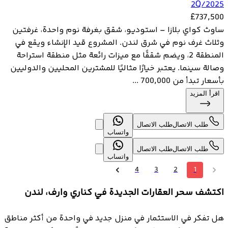
2Q/2025
£
737,500
ساوث كواي بلازا – استوديو، شقق بغرفة نوم واحدة، غرفتين
وثلاث غرف نوم في شرق لندن. المشروع قيد الإنشاء ويقع في
المنطقة 2، ويضم شققًا مع ميزات رائعة مثل منطقة استراحة
وصالة سينما. يعتبر خيارًا مثاليًا للمشترين المحليين والدوليين
بأسعار تبدأ من 700,000 ...
اقرأ المزيد
طلب الاتصال
طلب الاتصال
واتساب
طلب الاتصال
طلب الاتصال
واتساب
4
3
2
1
اكتشف سحر العقارات الجديدة في كناري وارف، لندن
هل تفكر في الاستثمار في منزل جديد في واحدة من أكثر مناطق