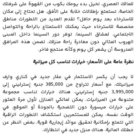
للمالك العصري. تخيل بدء يومك بكوب من القهوة على شرفتك
الخاصة، تستمتع بإطلالات خلابة على الأفق. هل تحتاج إلى مكان
للاسترخاء بعد يوم حافل؟ تقدم العديد من التطورات مناطق
مخصصة للاسترخاء حيث يمكنك الاستمتاع بالراحة والتواصل
الاجتماعي. لعشاق السينما، توفر دور السينما داخل المبنى
الهروب المثالي دون مغادرة راحة منزلك. تضمن هذه المرافق
المدروسة أن يشعر كل يوم وكأنه منتجع فاخر.
نظرة عامة على الأسعار: خيارات تناسب كل ميزانية
لا يجب أن يكسر الاستثمار في عقار جديد في كناري وارف
ميزانيتك. مع أسعار تتراوح من 385,000 جنيه إسترليني إلى
3,995,000 جنيه إسترليني، هناك خيارات تناسب مجموعة
متنوعة من الميزانيات. يمكن لمالكي المنازل لأول مرة العثور
على خيارات ميسورة دون التضحية بالجودة أو الموقع. في
الوقت نفسه، يمكن للمستثمرين استكشاف التطورات الراقية
التي تتمتع بإمكانية تحقيق عوائد إيجارية قوية. بغض النظر عن
خطتك المالية، هناك منزل جديد في انتظارك.