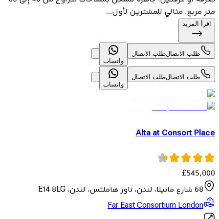
متر مربع. مثالي للمشترين لأول...
اقرأ المزيد
طلب الاتصال
طلب الاتصال
واتساب
طلب الاتصال
طلب الاتصال
واتساب
Alta at Consort Place
£
545,000
68 شارع مانيلا، لندن، تاور هاملتس، لندن، E14 8LG
Far East Consortium London