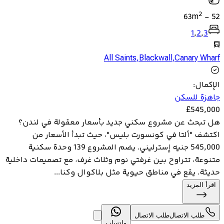
2
63
m
-
52
1
,
2
,
3
All Saints
,
Blackwall
,
Canary Wharf
الإكمال
:
جاهزة للسكن
£
545,000
هل تبحث عن مشروع سكني جديد بأسعار معقولة في لندن؟
اكتشف "ألتا في كونسورت بليس"، حيث تبدأ الأسعار من
545,000 جنيه إسترليني. يضم المشروع 139 وحدة سكنية
متنوعة، تتراوح بين غرفتي نوم وثلاث غرف، مع تصميمات داخلية
حديثة. يقع في مناطق حيوية مثل بلاكوال وكنا...
اقرأ المزيد
طلب الاتصال
طلب الاتصال
واتساب