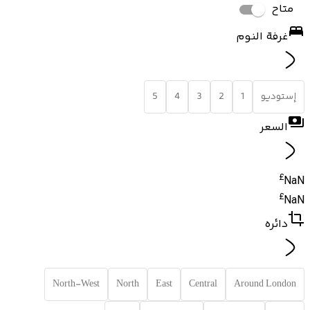
متاح
غرفة النوم
إستوديو
1
2
3
4
5
السعر
£
NaN
£
NaN
دائره
North-West
North
East
Central
Around London