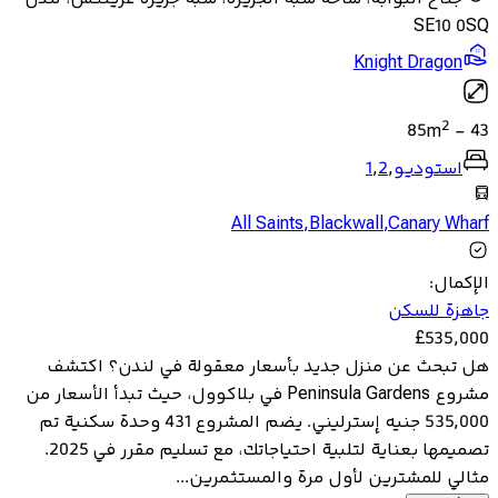
SE10 0SQ
Knight Dragon
2
85
m
-
43
استوديو
,
2
,
1
All Saints
,
Blackwall
,
Canary Wharf
الإكمال
:
جاهزة للسكن
£
535,000
هل تبحث عن منزل جديد بأسعار معقولة في لندن؟ اكتشف
مشروع Peninsula Gardens في بلاكوول، حيث تبدأ الأسعار من
535,000 جنيه إسترليني. يضم المشروع 431 وحدة سكنية تم
تصميمها بعناية لتلبية احتياجاتك، مع تسليم مقرر في 2025.
مثالي للمشترين لأول مرة والمستثمرين...