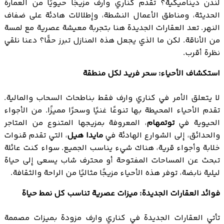
لندن ديناميكية؟ تقدم كناري وارف مزيجًا حيويًا من العمارة
الحديثة، ومناطق الأعمال النشطة، وإطلالات هادئة على ضفاف
النهر. تعد العقارات الجديدة هنا بتجربة معيشة عصرية مع لمسة
من الأناقة. لكن ما الذي يجعل هذه المنازل تبرز حقًا؟ دعنا نلقي
نظرة أقرب.
استكشاف الأحياء: سحر فريد لكل منطقة
لا يتعلق الأمر في كناري وارف فقط بناطحات السحاب والمالية.
تقدم الأحياء المحيطة بها تنوعًا غنيًا وسحرًا مميزًا. من الأجواء
الحيوية في
توتمهام
، المعروفة بمزيجها المتنوع من المتاجر
والحدائق، إلى الشوارع الهادئة في
مايدا هيل
، التي تقدم قنوات
خلابة وأجواء قرية، هناك شيء يناسب الجميع. سواء كنت عائلة
تبحث عن المساحات المفتوحة أو محترف شاب يسعى إلى حياة
ليلية نابضة، توفر هذه الأحياء مزيجًا مثاليًا من الراحة والثقافة.
فوائد العقارات الجديدة: ميزات عصرية تناسب كل نمط حياة
تأتي العقارات الجديدة في كناري وارف مزودة بميزات مصممة