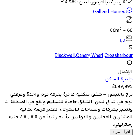
6 رصيف بالتيمور، لندن E14 9AQ
Galliard Homes
2
86
m
-
68
1
,
2
Blackwall
,
Canary Wharf
,
Crossharbour
الإكمال
:
جاهزة للسكن
£
699,995
برج بالتيمور – شقق سكنية فاخرة بغرفة نوم واحدة وغرفتي
نوم في شرق لندن. الشقق جاهزة للتسليم وتقع في المنطقة 2،
وتتميز بشرفات ومساحات للاسترخاء. تعتبر فرصة مثالية
للمشترين المحليين والدوليين بأسعار تبدأ من 700,000 جنيه
إسترليني.
اقرأ المزيد