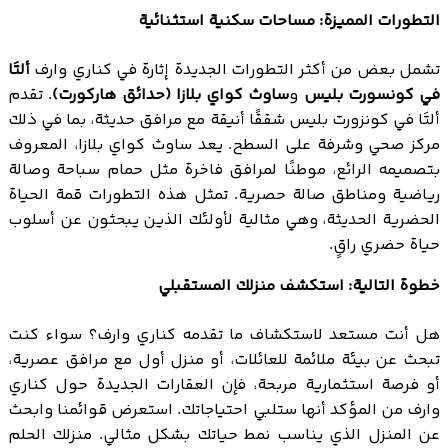
التطورات المميزة: مساحات سكنية استثنائية
تشمل بعض من أكثر التطورات الجديدة إثارة في كناري وارف
ألتَا
في كونسورت بليس
و
ساوث كواي بلازا (حدائق هاركورت)
. تقدم
ألتَا في كونزورت بليس شققًا أنيقة مع مرافق حديثة، بما في ذلك
مركز صحي وشرفة على السطح. يعد ساوث كواي بلازا، المعروف
بتصميمه الرائع، موطنًا لمرافق فاخرة مثل حمام سباحة وصالة
رياضية ومناطق صالة حصرية. تمثل هذه التطورات قمة الحياة
الحضرية الحديثة، وهي مثالية لأولئك الذين يبحثون عن أسلوب
حياة حضري راقٍ.
خطوة التالية: استكشف منزلك المستقبلي
هل أنت مستعد لاستكشاف ما تقدمه كناري وارف؟ سواء كنت
تبحث عن بيئة ملائمة للعائلات، أو منزل أول مع مرافق عصرية،
أو فرصة استثمارية مربحة، فإن العقارات الجديدة حول كناري
وارف من المؤكد أنها ستلبي احتياجاتك. استعرض قوائمنا وابحث
عن المنزل الذي يناسب نمط حياتك بشكل مثالي. منزلك الحلم