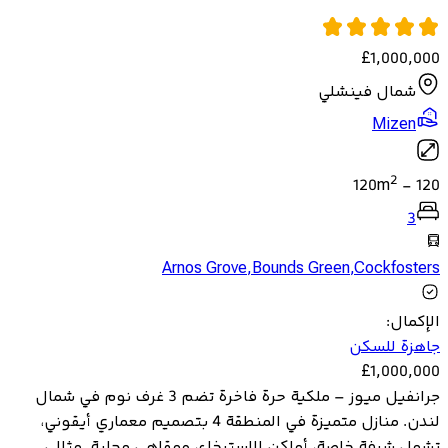
£
1,000,000
شمال فينشلي
Mizen
2
120
m
-
120
3
Arnos Grove
,
Bounds Green
,
Cockfosters
الإكمال
:
جاهزة للسكن
£
1,000,000
جرانفيل ميوز – ملكية حرة فاخرة تضم 3 غرف نوم في شمال
لندن. منازل متميزة في المنطقة 4 بتصميم معماري أيقوني،
تشمل شرفة خاصة، أماكن للاسترخاء، ومقاهي محلية. مثالي