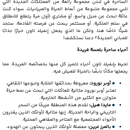
الساحرة في لندن مجموعة رائعة من الممتلكات الجديدة التي
تلبي مجموعة متنوعة من أنماط الحياة والميزانيات. سواء كنت
عائلة تبحث عن منزل واسع، أو مشتري لأول مرة يتطلع للانطلاق
في سلم الملكية، أو مستثمر يبحث عن فرصته القادمة، ستجد
شيئًا خاصًا هنا. ولكن ما الذي يجعل إنفيلد تاون خيارًا جذابًا
للمباني الجديدة؟ دعنا نستكشف!
أحياء ساحرة بلمسة فريدة
تحيط بإنفيلد تاون أحياء تتميز كل منها بخصائصه الفريدة، مما
يجعلها مكانًا نابضًا بالحياة للعيش فيه.
أوبر نورود:
معروفة بحدائقها الخلابة وتنوعها الثقافي،
تعتبر أوبر نورود مثالية للعائلات التي تبحث عن نمط حياة
متوازن مع الكثير من الأنشطة الخارجية.
مايدا هيل:
تقدم هذه المنطقة مزيجًا من السحر
التاريخي والراحة الحديثة. إنها مثالية لأولئك الذين يقدرون
الأجواء المجتمعية مع المتاجر والمقاهي المحلية.
بالمرز غرين:
مفضلة لأولئك الذين يبحثون عن الهدوء،