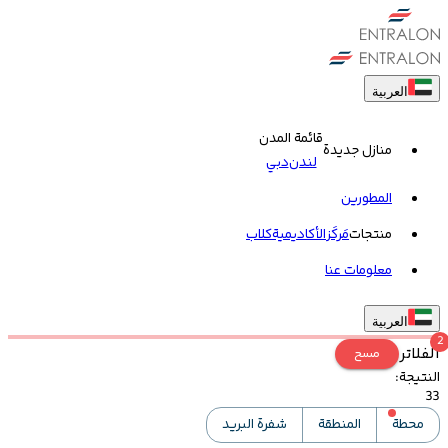
العربية
قائمة المدن
منازل جديدة
لندن
دبي
المطورين
منتجات
مَركَز
الأكاديمية
کلاب
معلومات عنا
العربية
2
الفلاتر
مسح
النتيجة
:
33
محطة
المنطقة
شفرة البريد