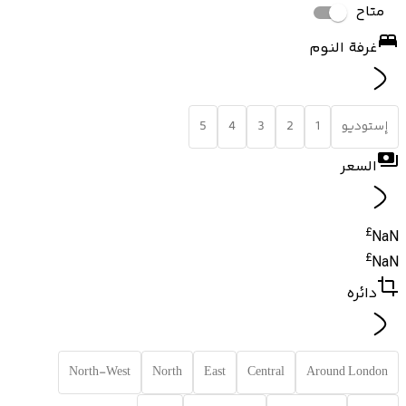
متاح
غرفة النوم
إستوديو
1
2
3
4
5
السعر
£
NaN
£
NaN
دائره
North-West
North
East
Central
Around London