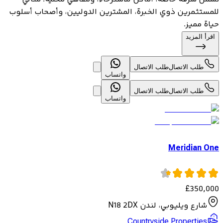
للمستثمرين ذوي الخبرة، المشترين الدوليين، وأصحاب أسلوب
حياة مميز.
اقرأ المزيد
طلب الاتصال
طلب الاتصال
واتساب
طلب الاتصال
طلب الاتصال
واتساب
Meridian One
£
350,000
شارع ويليوبي، لندن N18 2DX
Countryside Properties