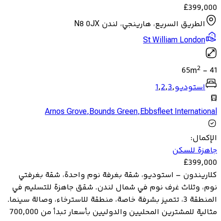
£
399,000
الطريق السريع، هارينجي، لندن N8 0JX
St William London
2
65
m
-
41
استوديو
,
3
,
2
,
1
Arnos Grove
,
Bounds Green
,
Ebbsfleet International
الإكمال
:
جاهزة للسكن
£
399,000
كلاريندون – استوديو، شقة بغرفة نوم واحدة، شقة بغرفتي
نوم، وثلاث غرف نوم في شمال لندن. شقق جاهزة للتسليم في
المنطقة 3، تتميز بشرفة خاصة، منطقة للاسترخاء، وصالة سينما.
مثالية للمشترين المحليين والدوليين بأسعار تبدأ من 700,000