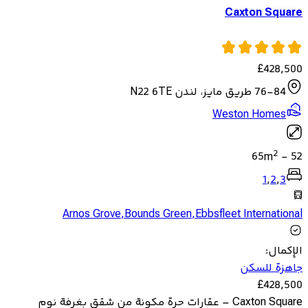
Caxton Square
£
428,500
76-84 طريق مايز، لندن N22 6TE
Weston Homes
2
65
m
-
52
1
,
2
,
3
Arnos Grove
,
Bounds Green
,
Ebbsfleet International
الإكمال
:
جاهزة للسكن
£
428,500
Caxton Square – عقارات حرة مكونة من شقق بغرفة نوم