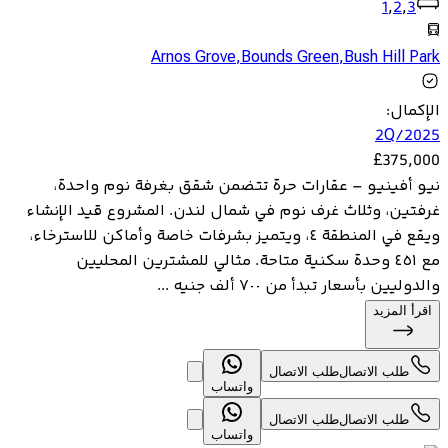
1
,
2
,
3
Arnos Grove
,
Bounds Green
,
Bush Hill Park
الإكمال
:
2Q/2025
£
375,000
نيو أفينيو – عقارات حرة تتضمن شقق بغرفة نوم واحدة،
غرفتين، وثلاث غرف نوم في شمال لندن. المشروع قيد الإنشاء
ويقع في المنطقة ٤، ويتميز بشرفات خاصة وأماكن للاسترخاء،
مع ٤٥١ وحدة سكنية متاحة. مثالي للمشترين المحليين
والدوليين بأسعار تبدأ من ٧٠٠ ألف جنيه ...
اقرأ المزيد
طلب الاتصال
طلب الاتصال
واتساب
طلب الاتصال
طلب الاتصال
واتساب