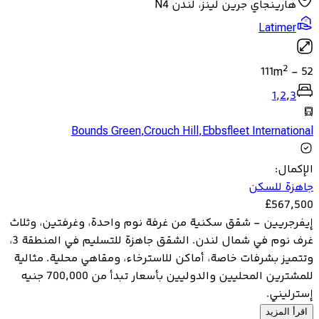
هارينجاي جرين لينز، لندن N4
Latimer
2
111
m
-
52
1
,
2
,
3
Bounds Green
,
Crouch Hill
,
Ebbsfleet International
الإكمال
:
جاهزة للسكن
£
567,500
إيفرجريين - شقق سكنية من غرفة نوم واحدة، وغرفتين، وثلاث
غرف نوم في شمال لندن. الشقق جاهزة للتسليم في المنطقة 3،
وتتميز بشرفات خاصة، أماكن للاسترخاء، ومقاهي محلية. مثالية
للمشترين المحليين والدوليين بأسعار تبدأ من 700,000 جنيه
إسترليني.
اقرأ المزيد