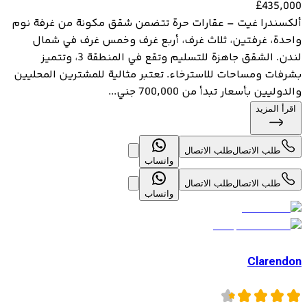
£
435,000
ألكسندرا غيت – عقارات حرة تتضمن شقق مكونة من غرفة نوم
واحدة، غرفتين، ثلاث غرف، أربع غرف وخمس غرف في شمال
لندن. الشقق جاهزة للتسليم وتقع في المنطقة 3، وتتميز
بشرفات ومساحات للاسترخاء. تعتبر مثالية للمشترين المحليين
والدوليين بأسعار تبدأ من 700,000 جني...
اقرأ المزيد
طلب الاتصال
طلب الاتصال
واتساب
طلب الاتصال
طلب الاتصال
واتساب
Clarendon