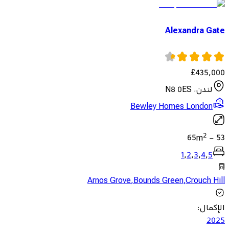
Alexandra Gate
£
435,000
لندن، N8 0ES
Bewley Homes London
2
65
m
-
53
1
,
2
,
3
,
4
,
5
Arnos Grove
,
Bounds Green
,
Crouch Hill
الإكمال
:
2025