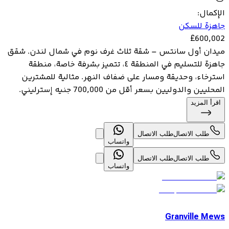
الإكمال
:
جاهزة للسكن
£
600,002
ميدان أول سانتس – شقة ثلاث غرف نوم في شمال لندن. شقق
جاهزة للتسليم في المنطقة ٤، تتميز بشرفة خاصة، منطقة
استرخاء، وحديقة ومسار على ضفاف النهر. مثالية للمشترين
المحليين والدوليين بسعر أقل من 700,000 جنيه إسترليني.
اقرأ المزيد
طلب الاتصال
طلب الاتصال
واتساب
طلب الاتصال
طلب الاتصال
واتساب
Granville Mews