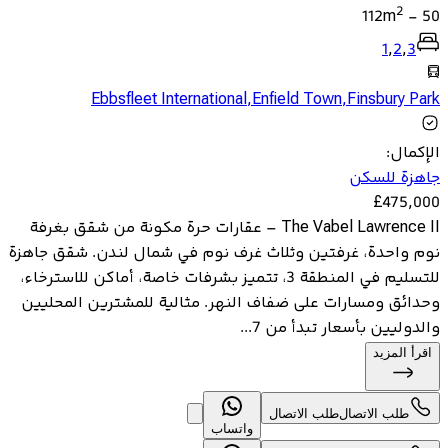
2
112
m
-
50
1
,
2
,
3
Ebbsfleet International
,
Enfield Town
,
Finsbury Park
الإكمال
:
جاهزة للسكن
£
475,000
The Vabel Lawrence II – عقارات حرة مكونة من شقق بغرفة
نوم واحدة، غرفتين وثلاث غرف نوم في شمال لندن. شقق جاهزة
للتسليم في المنطقة 3، تتميز بشرفات خاصة، أماكن للاسترخاء،
وحدائق ومسارات على ضفاف النهر. مثالية للمشترين المحليين
والدوليين بأسعار تبدأ من 7...
اقرأ المزيد
طلب الاتصال
طلب الاتصال
واتساب