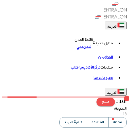
العربية
قائمة المدن
منازل جديدة
لندن
دبي
المطورين
منتجات
مَركَز
الأكاديمية
کلاب
معلومات عنا
العربية
1
الفلاتر
مسح
النتيجة
:
18
محطة
المنطقة
شفرة البريد