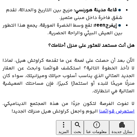
قاعة مدينة هورنسي:
مزيج بين التاريخ والحداثة، تقدم
شقق فاخرة داخل مبنى متميز.
إيفرجreen:
تقع وسط الخضرة المورقة، يجمع هذا التطور
بين العيش البيئي والراحة الحضرية.
هل أنت مستعد للعثور على منزل أحلامك؟
الآن بعد أن حصلت على لمحة عن ما تقدمه كراوتش هيل، لماذا
لا تأخذ الخطوة التالية؟ استكشف قوائمنا وابحث عن العقار
الجديد المثالي الذي يناسب أسلوب حياتك وميزانيتك. سواء كان
منزلًا مريحًا للبدء أو استثمارًا كبيرًا، فإن مساحتك المعيشية
المثالية في انتظارك.
لا تفوت الفرصة لتكون جزءًا من هذه المجتمع الديناميكي.
استعرض قوائمنا
اليوم واجعل كراوتش هيل منزلك الجديد!
منازل جديدة
معلومات عنا
بحث
المزيد