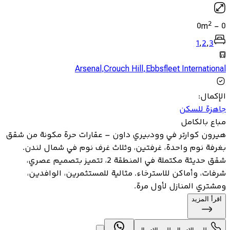
2
0
m
-
0
1
,
2
,
3
Arsenal
,
Crouch Hill
,
Ebbsfleet International
الإكمال
:
جاهزة للسكن
مباع بالكامل
هيرون كوارتر في وودبيري داون – عقارات حرة مكونة من شقق
بغرفة نوم واحدة، غرفتين، وثلاث غرف نوم في شمال لندن.
شقق حديثة مكتملة في المنطقة 2، تتميز بتصميم عصري،
شرفات، وأماكن للاسترخاء. مثالية للمستثمرين، الوافدين،
ومشتري المنازل لأول مرة.
اقرأ المزيد