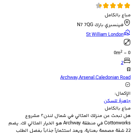
مباع بالكامل
فينسبري بارك N7 7QG
St William London
2
0
m
-
0
2
Archway
,
Arsenal
,
Caledonian Road
الإكمال
:
جاهزة للسكن
مباع بالكامل
هل تبحث عن منزلك المثالي في شمال لندن؟ مشروع
Cottonworks في منطقة Archway هو الخيار المثالي لك. يضم
22 شقة مصممة بعناية، ويعد استثماراً جذاباً بفضل الطلب