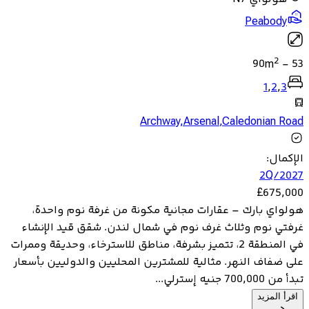
Peabody
2
90
m
-
53
1
,
2
,
3
Archway
,
Arsenal
,
Caledonian Road
الإكمال
:
2Q/2027
£
675,000
هولواي بارك – عقارات مجانية مكونة من غرفة نوم واحدة،
غرفتي نوم وثلاث غرف نوم في شمال لندن. شقق قيد الإنشاء
في المنطقة 2، تتميز بشرفة، مناطق للاسترخاء، وحديقة وممرات
على ضفاف النهر. مثالية للمشترين المحليين والدوليين بأسعار
تبدأ من 700,000 جنيه إسترلي...
اقرأ المزيد