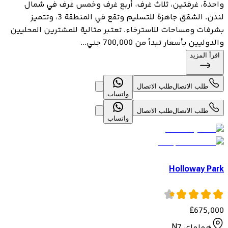
واحدة، غرفتين، ثلاث غرف، أربع غرف وخمس غرف في شمال
لندن. الشقق جاهزة للتسليم وتقع في المنطقة 3، وتتميز
بشرفات ومساحات للاسترخاء. تعتبر مثالية للمشترين المحليين
والدوليين بأسعار تبدأ من 700,000 جني...
اقرأ المزيد
طلب الاتصال
طلب الاتصال
واتساب
طلب الاتصال
طلب الاتصال
واتساب
Holloway Park
£
675,000
هولواي N7