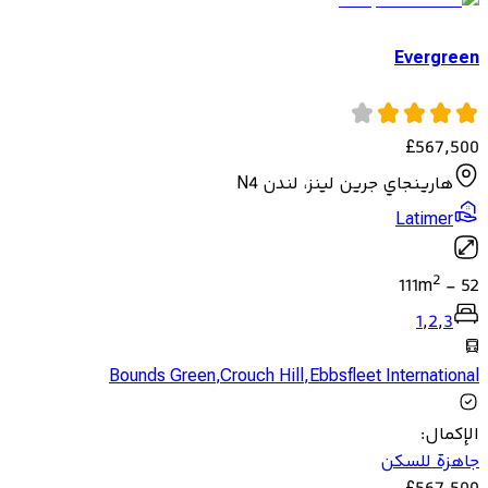
Evergreen
£
567,500
هارينجاي جرين لينز، لندن N4
Latimer
2
111
m
-
52
1
,
2
,
3
Bounds Green
,
Crouch Hill
,
Ebbsfleet International
الإكمال
:
جاهزة للسكن