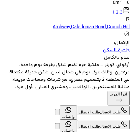
2
0
m
-
0
1
,
2
,
3
Archway
,
Caledonian Road
,
Crouch Hill
الإكمال
:
جاهزة للسكن
مباع بالكامل
أركواي كورنر – ملكية حرة تضم شقق بغرفة نوم واحدة،
غرفتين، وثلاث غرف نوم في شمال لندن. شقق حديثة مكتملة
في المنطقة 2 بتصميم عصري، مع شرفات ومساحات مريحة.
مثالية للمستثمرين، الوافدين، ومشتري المنازل لأول مرة.
اقرأ المزيد
طلب الاتصال
طلب الاتصال
واتساب
طلب الاتصال
طلب الاتصال
واتساب