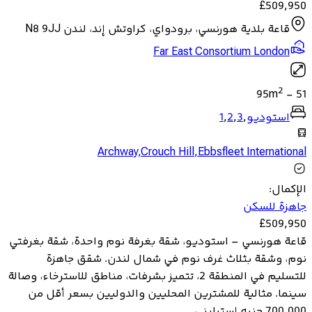
£
509,950
قاعة بلدية هورنسي، برودواي، كراوتش إند، لندن N8 9JJ
Far East Consortium London
2
95
m
-
51
استوديو
,
3
,
2
,
1
Archway
,
Crouch Hill
,
Ebbsfleet International
الإكمال
:
جاهزة للسكن
£
509,950
قاعة هورنسي – استوديو، شقة بغرفة نوم واحدة، شقة بغرفتي
نوم، وشقة بثلاث غرف نوم في شمال لندن. شقق جاهزة
للتسليم في المنطقة 2، تتميز بشرفات، مناطق للاسترخاء، وصالة
سينما. مثالية للمشترين المحليين والدوليين بسعر أقل من
700,000 جنيه إسترليني.