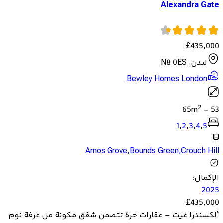
Alexandra Gate
£
435,000
لندن، N8 0ES
Bewley Homes London
2
65
m
-
53
1
,
2
,
3
,
4
,
5
Arnos Grove
,
Bounds Green
,
Crouch Hill
الإكمال
:
2025
£
435,000
ألكسندرا غيت – عقارات حرة تتضمن شقق مكونة من غرفة نوم