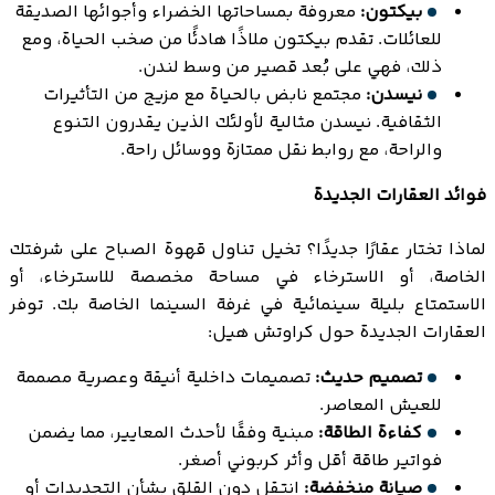
بيكتون:
معروفة بمساحاتها الخضراء وأجوائها الصديقة
للعائلات. تقدم بيكتون ملاذًا هادئًا من صخب الحياة، ومع
ذلك، فهي على بُعد قصير من وسط لندن.
نيسدن:
مجتمع نابض بالحياة مع مزيج من التأثيرات
الثقافية. نيسدن مثالية لأولئك الذين يقدرون التنوع
والراحة، مع روابط نقل ممتازة ووسائل راحة.
فوائد العقارات الجديدة
لماذا تختار عقارًا جديدًا؟ تخيل تناول قهوة الصباح على شرفتك
الخاصة، أو الاسترخاء في مساحة مخصصة للاسترخاء، أو
الاستمتاع بليلة سينمائية في غرفة السينما الخاصة بك. توفر
العقارات الجديدة حول كراوتش هيل:
تصميم حديث:
تصميمات داخلية أنيقة وعصرية مصممة
للعيش المعاصر.
كفاءة الطاقة:
مبنية وفقًا لأحدث المعايير، مما يضمن
فواتير طاقة أقل وأثر كربوني أصغر.
صيانة منخفضة:
انتقل دون القلق بشأن التجديدات أو