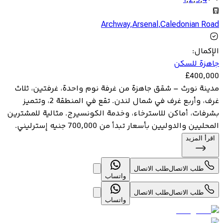
1
,
2
,
3
,
4
Archway
,
Arsenal
,
Caledonian Road
الإكمال
:
جاهزة للسكن
£
400,000
مدينة نورث – شقق جاهزة من غرفة نوم واحدة، غرفتين، ثلاث
غرف، وأربع غرف في شمال لندن. تقع في المنطقة 2، وتتميز
بشرفات، أماكن للاسترخاء، وخدمة الكونسيرج. مثالية للمشترين
المحليين والدوليين بأسعار تبدأ من 700,000 جنيه إسترليني.
اقرأ المزيد
طلب الاتصال
طلب الاتصال
واتساب
طلب الاتصال
طلب الاتصال
واتساب