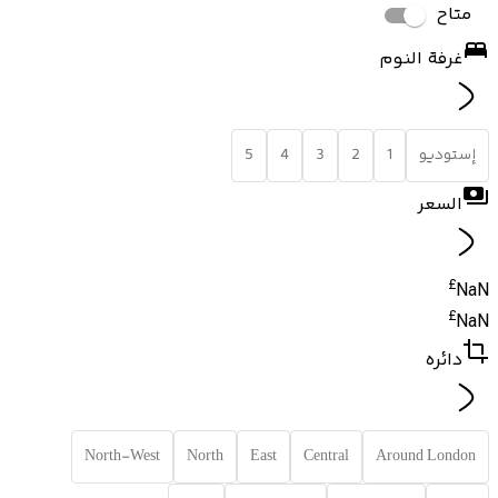
متاح
غرفة النوم
إستوديو
1
2
3
4
5
السعر
£
NaN
£
NaN
دائره
North-West
North
East
Central
Around London