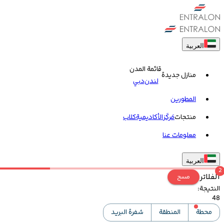
العربية
قائمة المدن
منازل جديدة
لندن
دبي
المطورين
منتجات
مَركَز
الأكاديمية
کلاب
معلومات عنا
العربية
2
الفلاتر
مسح
النتيجة
:
48
محطة
المنطقة
شفرة البريد