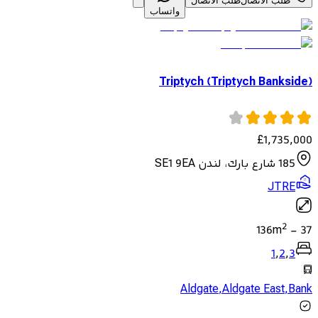
طلب الاتصال
طلب الاتصال
واتساب
Triptych (Triptych Bankside)
£
1,735,000
185 شارع بارك، لندن SE1 9EA
JTRE
2
136
m
-
37
1
,
2
,
3
Aldgate
,
Aldgate East
,
Bank