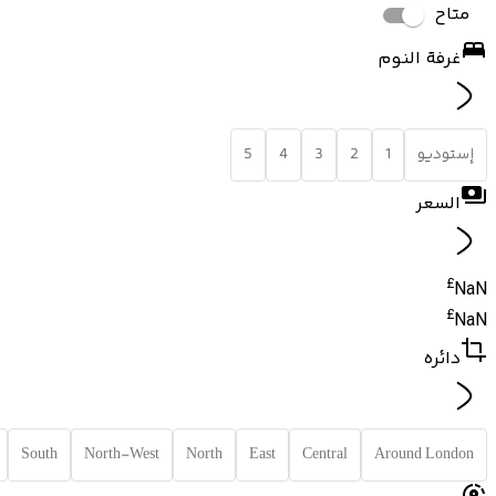
متاح
غرفة النوم
إستوديو
1
2
3
4
5
السعر
£
NaN
£
NaN
دائره
South
North-West
North
East
Central
Around London