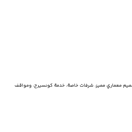
W1 Place ) – شقق فاخرة من غرفة نوم واحدة، غرفتين، وثلاث غرف نوم في غرب لندن. تقع في المنطقة 1، مع تصميم معماري مميز، شرفات خاصة، خدمة كونسيرج، ومواقف