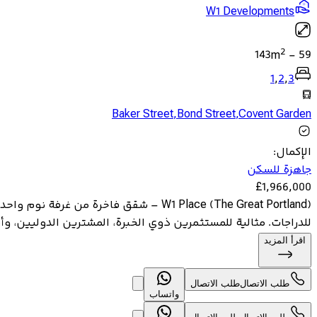
W1 Developments
2
143
m
-
59
1
,
2
,
3
Baker Street
,
Bond Street
,
Covent Garden
الإكمال
:
جاهزة للسكن
£
1,966,000
للدراجات. مثالية للمستثمرين ذوي الخبرة، المشترين الدوليين، و
اقرأ المزيد
طلب الاتصال
طلب الاتصال
واتساب