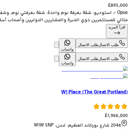
£
895,000
مثالي للمستثمرين ذوي الخبرة والمشترين الدوليين وأصحاب أسلوب
اقرأ المزيد
طلب الاتصال
طلب الاتصال
واتساب
طلب الاتصال
طلب الاتصال
واتساب
W1 Place (The Great Portland)
£
1,966,000
204a شارع بورتلاند العظيم، لندن، W1W 5NP