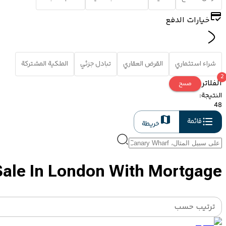
خيارات الدفع
شراء استثماري
القرض العقاري
تبادل جزئي
الملكية المشتركة
2
الفلاتر
مسح
النتيجة
:
48
قائمة
خريطة
Sale In London With Mortgage
ترتيب حسب