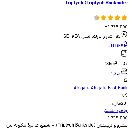
Triptych (Triptych Bankside)
£
1,735,000
185 شارع بارك، لندن SE1 9EA
JTRE
2
136
m
-
37
1
,
2
,
3
Aldgate
,
Aldgate East
,
Bank
الإكمال
:
جاهزة للسكن
£
1,735,000
مشروع تريبتش (Triptych Bankside) – شقق فاخرة مكونة من