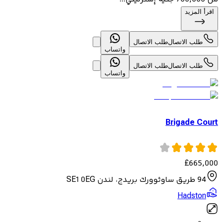
اقرأ المزيد
طلب الاتصال
طلب الاتصال
واتساب
طلب الاتصال
طلب الاتصال
واتساب
Brigade Court
£
665,000
94 طريق ساوثوورك بريدج، لندن SE1 0EG
Hadston