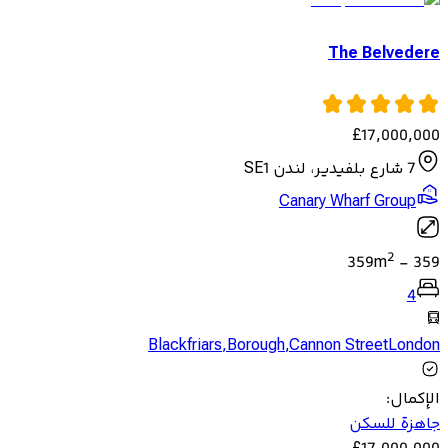
The Belvedere
£
17,000,000
7 شارع بلفيدير، لندن SE1
Canary Wharf Group
2
359
m
-
359
4
Blackfriars
,
Borough
,
Cannon StreetLondon
الإكمال
:
جاهزة للسكن