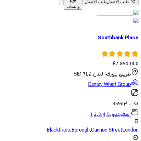
طلب الاتصال
طلب الاتصال
واتساب
Southbank Place
£
7,850,000
طريق يورك، لندن SE1 7LZ
Canary Wharf Group
2
359
m
-
33
استوديو
,
5
,
4
,
3
,
2
,
1
Blackfriars
,
Borough
,
Cannon StreetLondon