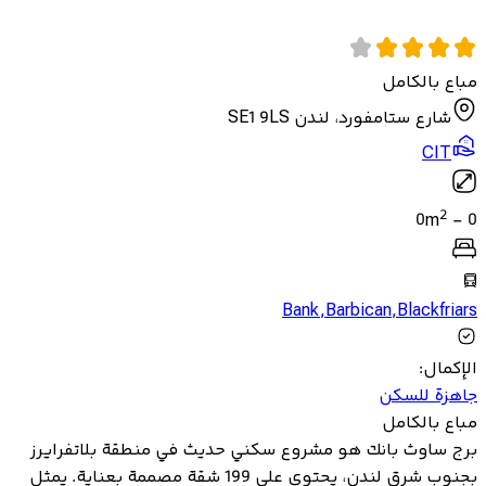
مباع بالكامل
شارع ستامفورد، لندن SE1 9LS
CIT
2
0
m
-
0
Bank
,
Barbican
,
Blackfriars
الإكمال
:
جاهزة للسكن
مباع بالكامل
برج ساوث بانك هو مشروع سكني حديث في منطقة بلاتفرايرز
بجنوب شرق لندن، يحتوي على 199 شقة مصممة بعناية. يمثل