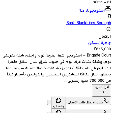
2
98
m
-
61
استوديو
,
3
,
2
,
1
Bank
,
Blackfriars
,
Borough
الإكمال
:
جاهزة للسكن
£
665,000
Brigade Court – استوديو، شقة بغرفة نوم واحدة، شقة بغرفتي
نوم، وشقة بثلاث غرف نوم في جنوب شرق لندن. شقق جاهزة
للتسليم في المنطقة 1، تتميز بشرفات خاصة وصالة سينما، مما
يجعلها خيارًا مثاليًا للمشترين المحليين والدوليين بأسعار تبدأ
من 700,000 جنيه إسترلي...
اقرأ المزيد
طلب الاتصال
طلب الاتصال
واتساب