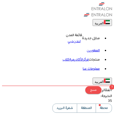
العربية
قائمة المدن
منازل جديدة
لندن
دبي
المطورين
منتجات
مَركَز
الأكاديمية
کلاب
معلومات عنا
العربية
1
الفلاتر
مسح
النتيجة
:
35
محطة
المنطقة
شفرة البريد