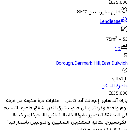
£
635,000
شارع ساير، لندن SE17
Lendlease
2
75
m
-
53
1
,
2
Borough
,
Denmark Hill
,
East Dulwich
الإكمال
:
جاهزة للسكن
£
635,000
بارك آند ساير، إليفانت آند كاسل – عقارات حرة مكونة من غرفة
نوم واحدة وغرفتين في جنوب شرق لندن. شقق جاهزة للتسليم
في المنطقة 1، تتميز بشرفة خاصة، أماكن للاسترخاء، وخدمة
الكونسيرج. مثالية للمشترين المحليين والدوليين بأسعار تبدأ
من 700,000 جنيه إسترليني...