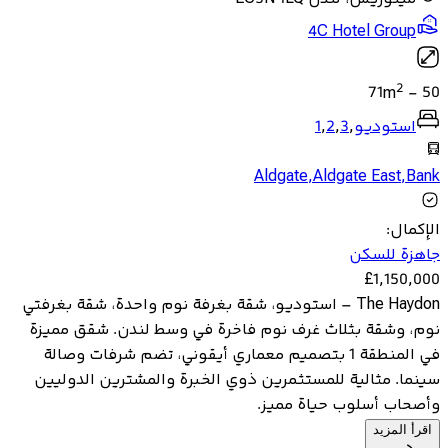
4C Hotel Group
2
71
m
-
50
استوديو
,
3
,
2
,
1
Aldgate
,
Aldgate East
,
Bank
الإكمال
:
جاهزة للسكن
£
1,150,000
The Haydon – استوديو، شقة بغرفة نوم واحدة، شقة بغرفتي
نوم، وشقة بثلاث غرف نوم فاخرة في وسط لندن. شقق مميزة
في المنطقة 1 بتصميم معماري أيقوني، تضم شرفات وصالة
سينما. مثالية للمستثمرين ذوي الخبرة والمشترين الدوليين
وأصحاب أسلوب حياة مميز.
اقرأ المزيد