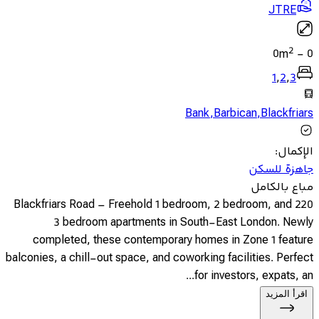
JTRE
2
0
m
-
0
1
,
2
,
3
Bank
,
Barbican
,
Blackfriars
الإكمال
:
جاهزة للسكن
مباع بالكامل
220 Blackfriars Road – Freehold 1 bedroom, 2 bedroom, and
3 bedroom apartments in South-East London. Newly
completed, these contemporary homes in Zone 1 feature
balconies, a chill-out space, and coworking facilities. Perfect
for investors, expats, an...
اقرأ المزيد