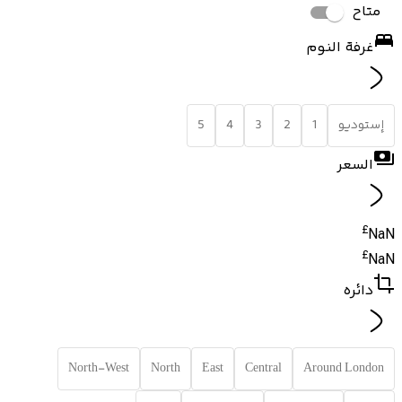
متاح
غرفة النوم
إستوديو
1
2
3
4
5
السعر
£
NaN
£
NaN
دائره
North-West
North
East
Central
Around London