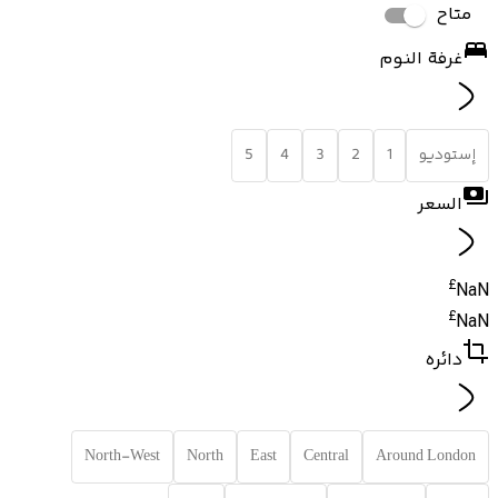
متاح
غرفة النوم
إستوديو
1
2
3
4
5
السعر
£
NaN
£
NaN
دائره
North-West
North
East
Central
Around London