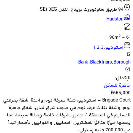
94 طريق ساوثوورك بريدج، لندن SE1 0EG
Hadston
2
98
m
-
61
استوديو
,
3
,
2
,
1
Bank
,
Blackfriars
,
Borough
الإكمال
:
جاهزة للسكن
£
665,000
Brigade Court – استوديو، شقة بغرفة نوم واحدة، شقة بغرفتي
نوم، وشقة بثلاث غرف نوم في جنوب شرق لندن. شقق جاهزة
للتسليم في المنطقة 1، تتميز بشرفات خاصة وصالة سينما، مما
يجعلها خيارًا مثاليًا للمشترين المحليين والدوليين بأسعار تبدأ
من 700,000 جنيه إسترلي...