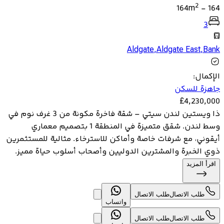
2
164
m
-
164
3
Aldgate
,
Aldgate East
,
Bank
الإكمال
:
جاهزة للسكن
£
4,230,000
ذا ويستين لندن سيتي – شقة فاخرة مكونة من 3 غرف نوم في
وسط لندن. شقق متميزة في المنطقة 1 بتصميم معماري
أيقوني، مع شرفات خاصة وأماكن للاسترخاء. مثالية للمستثمرين
ذوي الخبرة والمشترين الدوليين وأصحاب أسلوب حياة مميز.
اقرأ المزيد
طلب الاتصال
طلب الاتصال
واتساب
طلب الاتصال
طلب الاتصال