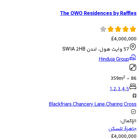
The OWO Residences by Raffles
£
4,000,000
57 وايت هول، لندن SW1A 2HB
Hinduja Group
2
359
m
-
86
1
,
2
,
3
,
4
,
5
Blackfriars
,
Chancery Lane
,
Charing Cross
الإكمال
:
جاهزة للسكن
£
4,000,000