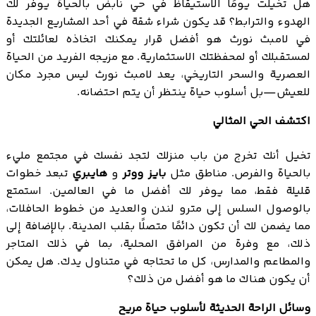
هل تخيلت يومًا الاستيقاظ في حي نابض بالحياة يوفر لك
الهدوء والترابط؟ قد يكون شراء شقة في أحد المشاريع الجديدة
في لامبث نورث هو أفضل قرار يمكنك اتخاذه لعائلتك أو
لمستقبلك أو لمحفظتك الاستثمارية. مع مزيجه الفريد من الحياة
العصرية والسحر التاريخي، يعد لامبث نورث ليس مجرد مكان
للعيش—بل أسلوب حياة ينتظر أن يتم احتضانه.
اكتشف الحي المثالي
تخيل أنك تخرج من باب منزلك لتجد نفسك في مجتمع مليء
بالحياة والفرص. مناطق مثل
بايز ووتر
و
هايبري
تبعد خطوات
قليلة فقط، مما يوفر لك أفضل ما في العالمين. استمتع
بالوصول السلس إلى مترو لندن والعديد من خطوط الحافلات،
مما يضمن لك أن تكون دائمًا متصلًا بقلب المدينة. بالإضافة إلى
ذلك، مع وفرة من المرافق المحلية، بما في ذلك المتاجر
والمطاعم والمدارس، كل ما تحتاجه في متناول يدك. هل يمكن
أن يكون هناك ما هو أفضل من ذلك؟
وسائل الراحة الحديثة لأسلوب حياة مريح