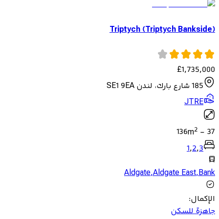
Triptych (Triptych Bankside)
£
1,735,000
185 شارع بارك، لندن SE1 9EA
JTRE
2
136
m
-
37
1
,
2
,
3
Aldgate
,
Aldgate East
,
Bank
الإكمال
:
جاهزة للسكن