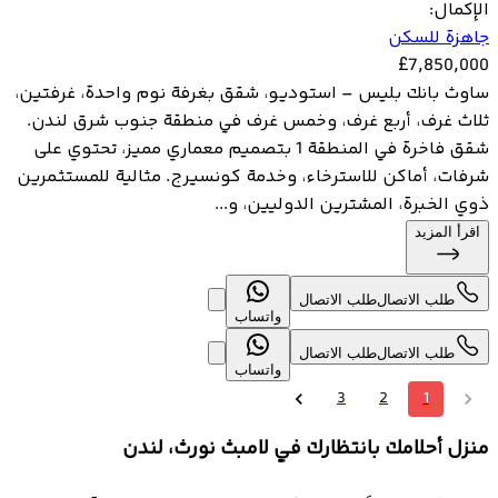
الإكمال
:
جاهزة للسكن
£
7,850,000
ساوث بانك بليس – استوديو، شقق بغرفة نوم واحدة، غرفتين،
ثلاث غرف، أربع غرف، وخمس غرف في منطقة جنوب شرق لندن.
شقق فاخرة في المنطقة 1 بتصميم معماري مميز، تحتوي على
شرفات، أماكن للاسترخاء، وخدمة كونسيرج. مثالية للمستثمرين
ذوي الخبرة، المشترين الدوليين، و...
اقرأ المزيد
طلب الاتصال
طلب الاتصال
واتساب
طلب الاتصال
طلب الاتصال
واتساب
3
2
1
منزل أحلامك بانتظارك في لامبث نورث، لندن