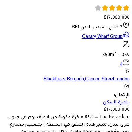
£
17,000,000
7 شارع بلفيدير، لندن SE1
Canary Wharf Group
2
359
m
-
359
4
Blackfriars
,
Borough
,
Cannon StreetLondon
الإكمال
:
جاهزة للسكن
£
17,000,000
The Belvedere – شقة فاخرة مكونة من 4 غرف نوم في جنوب
شرق لندن. تتميز هذه الشقق في المنطقة 1 بتصميم معماري
مميز وأيقوني، مع شرفة خاصة، مكان للاسترخاء، وخدمة