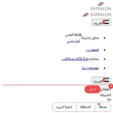
العربية
قائمة المدن
منازل جديدة
لندن
دبي
المطورين
منتجات
مَركَز
الأكاديمية
کلاب
معلومات عنا
العربية
2
الفلاتر
مسح
النتيجة
:
53
محطة
المنطقة
شفرة البريد