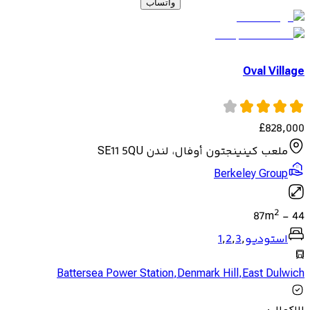
واتساب
Oval Village
£
828,000
ملعب كينينجتون أوفال، لندن SE11 5QU
Berkeley Group
2
87
m
-
44
استوديو
,
3
,
2
,
1
Battersea Power Station
,
Denmark Hill
,
East Dulwich