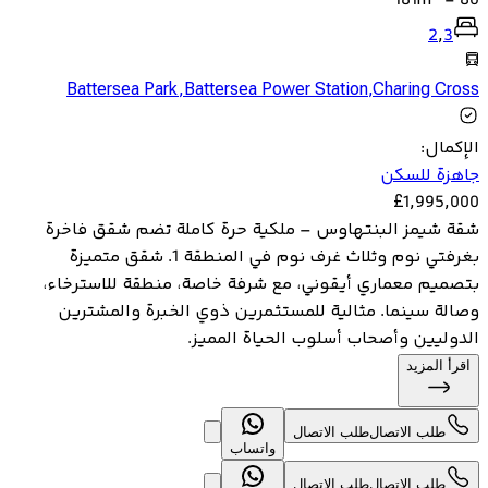
181
m
-
80
2
,
3
Battersea Park
,
Battersea Power Station
,
Charing Cross
الإكمال
:
جاهزة للسكن
£
1,995,000
شقة شيمز البنتهاوس – ملكية حرة كاملة تضم شقق فاخرة
بغرفتي نوم وثلاث غرف نوم في المنطقة 1. شقق متميزة
بتصميم معماري أيقوني، مع شرفة خاصة، منطقة للاسترخاء،
وصالة سينما. مثالية للمستثمرين ذوي الخبرة والمشترين
الدوليين وأصحاب أسلوب الحياة المميز.
اقرأ المزيد
طلب الاتصال
طلب الاتصال
واتساب
طلب الاتصال
طلب الاتصال