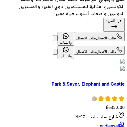
الكونسيرج. مثالية للمستثمرين ذوي الخبرة والمشترين
الدوليين وأصحاب أسلوب حياة مميز.
اقرأ المزيد
طلب الاتصال
طلب الاتصال
واتساب
طلب الاتصال
طلب الاتصال
واتساب
Park & Sayer, Elephant and Castle
£
635,000
شارع ساير، لندن SE17
Lendlease