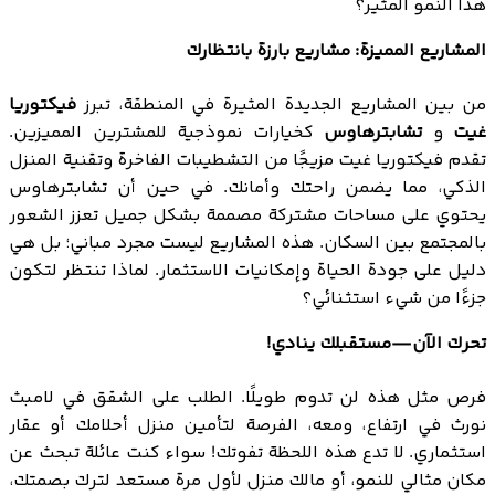
هذا النمو المثير؟
المشاريع المميزة: مشاريع بارزة بانتظارك
من بين المشاريع الجديدة المثيرة في المنطقة، تبرز
فيكتوريا
غيت
و
تشابترهاوس
كخيارات نموذجية للمشترين المميزين.
تقدم فيكتوريا غيت مزيجًا من التشطيبات الفاخرة وتقنية المنزل
الذكي، مما يضمن راحتك وأمانك. في حين أن تشابترهاوس
يحتوي على مساحات مشتركة مصممة بشكل جميل تعزز الشعور
بالمجتمع بين السكان. هذه المشاريع ليست مجرد مباني؛ بل هي
دليل على جودة الحياة وإمكانيات الاستثمار. لماذا تنتظر لتكون
جزءًا من شيء استثنائي؟
تحرك الآن—مستقبلك ينادي!
فرص مثل هذه لن تدوم طويلًا. الطلب على الشقق في لامبث
نورث في ارتفاع، ومعه، الفرصة لتأمين منزل أحلامك أو عقار
استثماري. لا تدع هذه اللحظة تفوتك! سواء كنت عائلة تبحث عن
مكان مثالي للنمو، أو مالك منزل لأول مرة مستعد لترك بصمتك،