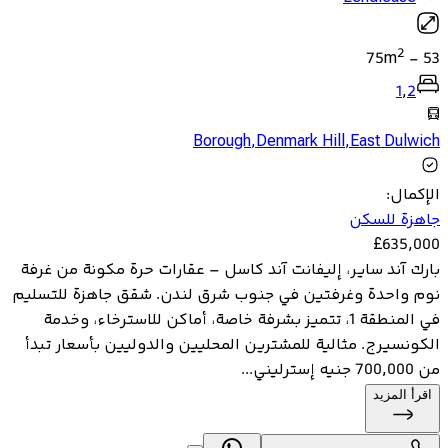
2
75
m
-
53
1
,
2
Borough
,
Denmark Hill
,
East Dulwich
الإكمال
:
جاهزة للسكن
£
635,000
بارك آند ساير، إليفانت آند كاسل – عقارات حرة مكونة من غرفة
نوم واحدة وغرفتين في جنوب شرق لندن. شقق جاهزة للتسليم
في المنطقة 1، تتميز بشرفة خاصة، أماكن للاسترخاء، وخدمة
الكونسيرج. مثالية للمشترين المحليين والدوليين بأسعار تبدأ
من 700,000 جنيه إسترليني...
اقرأ المزيد