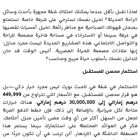
لماذا تقبل بأقل عندما يمكنك امتلاك شقة مجهزة بأحدث وسائل
الراحة الحديثة؟ تخيل نفسك تسترخي على شرفة خاصة، تستمتع
بفنجان قهوتك الصباحية مع مناظر رائعة. تخيل أمسيات تقضيها
في غرفة سينما أو الاسترخاء في مساحة فاخرة مصممة للراحة
والتواصل الاجتماعي. هذه المشاريع الجديدة ليست مجرد منازل؛
إنها ملاذات مصممة للحياة العصرية. أليس الوقت قد حان
لتدليل نفسك بأسلوب حياة مريح ومناسب؟
استثمار محصن للمستقبل
الاستثمار في شقة في لامبث نورث ليس مجرد خيار ذكي—بل
هو قرار محصن للمستقبل. مع الأسعار التي تتراوح من
449,999
درهم إماراتي إلى 30,000,000 درهم إماراتي
، هناك خيارات
متاحة لكل ميزانية. بالإضافة إلى ذلك، فإن خطط الدفع المرنة
تجعل من السهل أكثر من أي وقت مضى تأمين منزل أحلامك.
فكر في العوائد المحتملة على استثمارك بينما يستمر هذا
المنطقة الناشئة في الازدهار. ألن ترغب في أن تكون جزءًا من