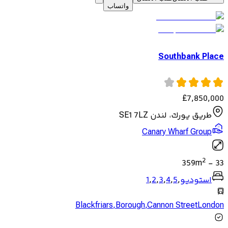
واتساب
Southbank Place
£
7,850,000
طريق يورك، لندن SE1 7LZ
Canary Wharf Group
2
359
m
-
33
استوديو
,
5
,
4
,
3
,
2
,
1
Blackfriars
,
Borough
,
Cannon StreetLondon