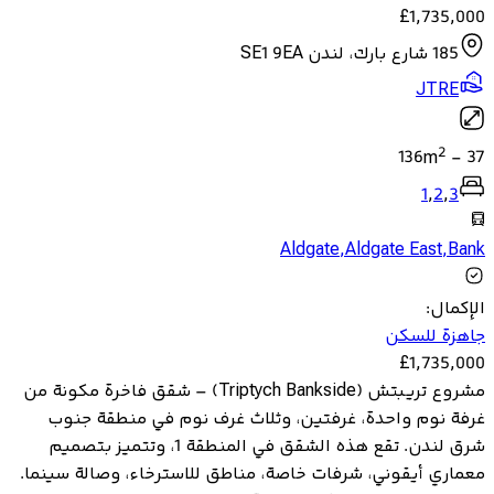
£
1,735,000
185 شارع بارك، لندن SE1 9EA
JTRE
2
136
m
-
37
1
,
2
,
3
Aldgate
,
Aldgate East
,
Bank
الإكمال
:
جاهزة للسكن
£
1,735,000
مشروع تريبتش (Triptych Bankside) – شقق فاخرة مكونة من
غرفة نوم واحدة، غرفتين، وثلاث غرف نوم في منطقة جنوب
شرق لندن. تقع هذه الشقق في المنطقة 1، وتتميز بتصميم
معماري أيقوني، شرفات خاصة، مناطق للاسترخاء، وصالة سينما.