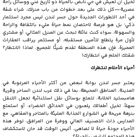
تخيل أن تعيش في حي نابض بالحياة ذو تاريخ غني ووسائل راحة
عصرية—كل ذلك على بعد خطوات من باب منزلك. شراء شقة
في أحد التطورات الجديدة حول جسر لندن ليس مجرد استثمار
ذكي؛ بل هو فرصة لاحتضان نمط حياة مليء بالثقافة والراحة
والسهولة. سواء كنت عائلة تبحث عن المنزل المثالي، أو مشتري
لأول مرة يتطلع لتأمين مستقبله، أو مستثمر يراقب العقارات
المميزة، فإن هذه المنطقة تقدم شيئًا للجميع. لماذا الانتظار؟
شقتك الحلم في انتظارك!
أحياء الأحلام تنتظرك
يعتبر جسر لندن بوابة لبعض من أكثر الأحياء المرغوبة في
المدينة. المناطق المحيطة، بما في ذلك غرب لندن الساحر وقرية
هامبستيد الخلابة، تتمتع بوسائل نقل استثنائية تجعل التنقل
سهلاً. تخيل أطفالك يلعبون في الحدائق الخضراء، أو استمتع
بنزهة مريحة في الشوارع الجذابة المليئة بالمتاجر والمقاهي. مع
المدارس ذات التصنيف العالي ووفرة من المرافق، توفر هذه
الأحياء جودة حياة لا تضاهى. أليس الوقت قد حان لاستكشاف
هذه المجتمع النابض بالحياة؟