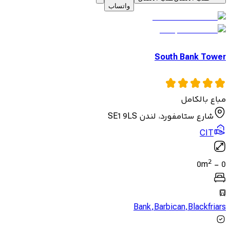
واتساب
South Bank Tower
مباع بالكامل
شارع ستامفورد، لندن SE1 9LS
CIT
2
0
m
-
0
Bank
,
Barbican
,
Blackfriars