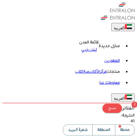
العربية
قائمة المدن
منازل جديدة
لندن
دبي
المطورين
منتجات
مَركَز
الأكاديمية
کلاب
معلومات عنا
العربية
2
الفلاتر
مسح
النتيجة
:
41
محطة
المنطقة
شفرة البريد