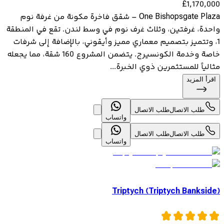
£
1,170,000
One Bishopsgate Plaza – شقق فاخرة مكونة من غرفة نوم
واحدة، غرفتين، وثلاث غرف نوم في وسط لندن. تقع في المنطقة
1، وتتميز بتصميم معماري مميز وأيقوني، بالإضافة إلى شرفات
خاصة وخدمة الكونسيرج. يتضمن المشروع 160 شقة، مما يجعله
مثالياً للمستثمرين ذوي الخبرة...
اقرأ المزيد
طلب الاتصال
طلب الاتصال
واتساب
طلب الاتصال
طلب الاتصال
واتساب
Triptych (Triptych Bankside)