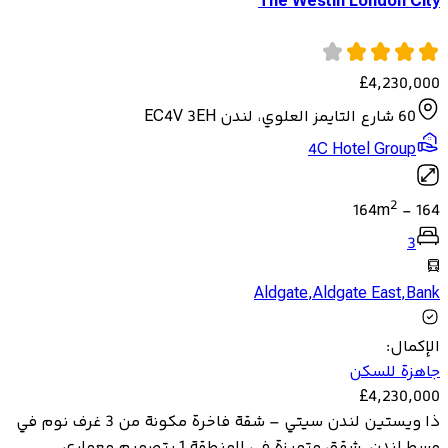
The Westin London City
£
4,230,000
60 شارع التايمز العلوي، لندن EC4V 3EH
4C Hotel Group
2
164
m
-
164
3
Aldgate
,
Aldgate East
,
Bank
الإكمال
:
جاهزة للسكن
£
4,230,000
ذا ويستين لندن سيتي – شقة فاخرة مكونة من 3 غرف نوم في
وسط لندن. شقق متميزة في المنطقة 1 بتصميم معماري