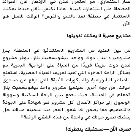
عقار استثماري. مع استمرار لندن في الازدهار، فإن العوائد
المحتملة على استثمارك كبيرة. لماذا تكتفي بأقل عندما يمكنك
الاستثمار في منطقة تعد بالنمو والفرص؟ الوقت للعمل هو
الآن!
مشاريع مميزة لا يمكنك تفويتها
من بين العديد من المشاريع الاستثنائية في المنطقة، يبرز
مشروعين: لندن دوك وواحد بيشوبسغيت بلازا. يوفر مشروع
لندن دوك مزيجًا فريدًا من الحياة على الواجهة البحرية مع
وسائل الراحة الفاخرة التي تعيد تعريف الحياة الحضرية. استمتع
بالمناظر البانورامية والديكورات الأنيقة التي ترفع من مستوى
حياتك. من جهة أخرى، سيتميز مشروع واحد بيشوبسغيت بلازا
كمعلم في المدينة، حيث يجمع بين الراحة السكنية وسهولة
الوصول إلى مراكز الأعمال. كل مشروع هو شهادة على الجودة
والتصميم، مما يضمن لك شعور الفخر عند تسميته منزلك. هل
يمكنك تصور حياتك في واحدة من هذه الشقق الرائعة؟
تصرف الآن—مستقبلك ينتظرك!