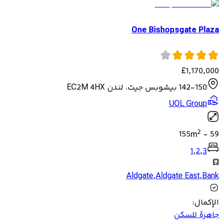
One Bishopsgate Plaza
£
1,170,000
142-150 بيشوبس جيت، لندن EC2M 4HX
UOL Group
2
155
m
-
59
1
,
2
,
3
Aldgate
,
Aldgate East
,
Bank
الإكمال
:
جاهزة للسكن