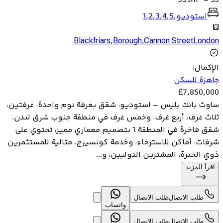
359
m
-
33
استوديو
,
5
,
4
,
3
,
2
,
1
Blackfriars
,
Borough
,
Cannon StreetLondon
الإكمال
:
جاهزة للسكن
£
7,850,000
ساوث بانك بليس – استوديو، شقق بغرفة نوم واحدة، غرفتين،
ثلاث غرف، أربع غرف، وخمس غرف في منطقة جنوب شرق لندن.
شقق فاخرة في المنطقة 1 بتصميم معماري مميز، تحتوي على
شرفات، أماكن للاسترخاء، وخدمة كونسيرج. مثالية للمستثمرين
ذوي الخبرة، المشترين الدوليين، و...
اقرأ المزيد
طلب الاتصال
طلب الاتصال
واتساب
طلب الاتصال
طلب الاتصال