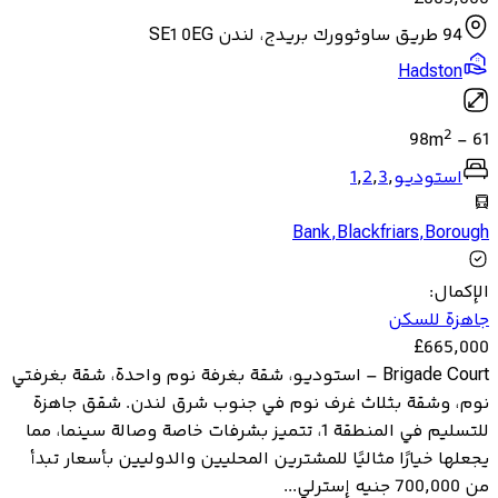
94 طريق ساوثوورك بريدج، لندن SE1 0EG
Hadston
2
98
m
-
61
استوديو
,
3
,
2
,
1
Bank
,
Blackfriars
,
Borough
الإكمال
:
جاهزة للسكن
£
665,000
Brigade Court – استوديو، شقة بغرفة نوم واحدة، شقة بغرفتي
نوم، وشقة بثلاث غرف نوم في جنوب شرق لندن. شقق جاهزة
للتسليم في المنطقة 1، تتميز بشرفات خاصة وصالة سينما، مما
يجعلها خيارًا مثاليًا للمشترين المحليين والدوليين بأسعار تبدأ
من 700,000 جنيه إسترلي...