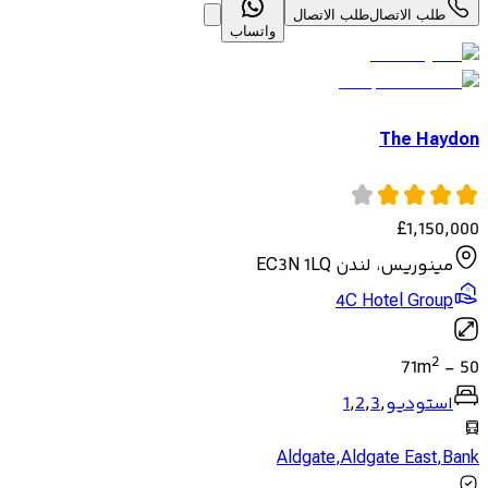
طلب الاتصال
طلب الاتصال
واتساب
The Haydon
£
1,150,000
مينوريس، لندن EC3N 1LQ
4C Hotel Group
2
71
m
-
50
استوديو
,
3
,
2
,
1
Aldgate
,
Aldgate East
,
Bank