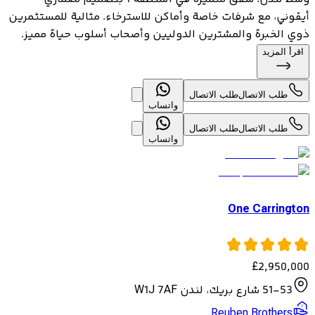
أيقوني، مع شرفات خاصة وأماكن للاسترخاء. مثالية للمستثمرين
ذوي الخبرة والمشترين الدوليين وأصحاب أسلوب حياة مميز.
اقرأ المزيد
طلب الاتصال
طلب الاتصال
واتساب
طلب الاتصال
طلب الاتصال
واتساب
One Carrington
£
2,950,000
51-53 شارع بريك، لندن W1J 7AF
Reuben Brothers