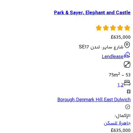
Park & Sayer, Elephant and Castle
£
635,000
شارع ساير، لندن SE17
Lendlease
2
75
m
-
53
1
,
2
Borough
,
Denmark Hill
,
East Dulwich
الإكمال
:
جاهزة للسكن
£
635,000