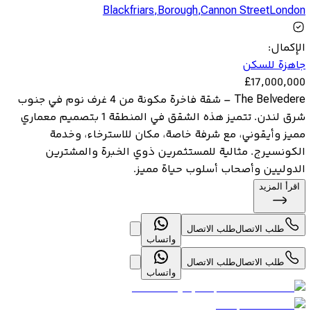
Blackfriars
,
Borough
,
Cannon StreetLondon
الإكمال
:
جاهزة للسكن
£
17,000,000
The Belvedere – شقة فاخرة مكونة من 4 غرف نوم في جنوب
شرق لندن. تتميز هذه الشقق في المنطقة 1 بتصميم معماري
مميز وأيقوني، مع شرفة خاصة، مكان للاسترخاء، وخدمة
الكونسيرج. مثالية للمستثمرين ذوي الخبرة والمشترين
الدوليين وأصحاب أسلوب حياة مميز.
اقرأ المزيد
طلب الاتصال
طلب الاتصال
واتساب
طلب الاتصال
طلب الاتصال
واتساب