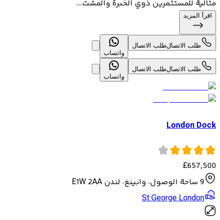
مثالية للمستثمرين ذوي الخبرة والمشت...
اقرأ المزيد
طلب الاتصال
طلب الاتصال
واتساب
طلب الاتصال
طلب الاتصال
واتساب
London Dock
£
657,500
9 ساحة الوصول، وابينغ، لندن E1W 2AA
St George London