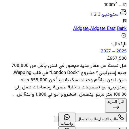
2
100
m
-
41
استوديو
,
3
,
2
,
1
Aldgate
,
Aldgate East
,
Bank
الإكمال
:
2025 – 2027
£
657,500
هل تبحث عن عقار جديد ميسور في لندن بأقل من 700,000
جنيه إسترليني؟ مشروع "London Dock" في قلب Wapping،
شرق لندن، يقدّم وحدات سكنية تبدأ من 655,000 جنيه
إسترليني، مع تصميمات داخلية عصرية ومساحات تصل إلى
100.06 متر مربع. يتضمن المشروع حوالي 1,800 وحدة س...
اقرأ المزيد
طلب الاتصال
طلب الاتصال
واتساب