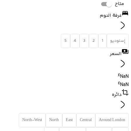
متاح
غرفة النوم
إستوديو
1
2
3
4
5
السعر
£
NaN
£
NaN
دائره
North-West
North
East
Central
Around London