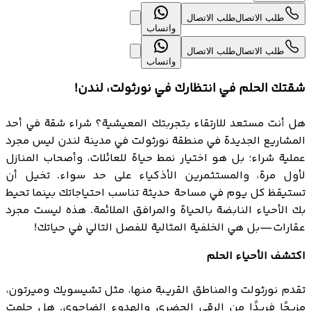
طلب الاتصال
طلب الاتصال
واتساب
طلب الاتصال
طلب الاتصال
واتساب
شقتك الحلم في انتظارك في نورثولت، لندن!
هل أنت مستعد للارتقاء بتجربتك المعيشية؟ شراء شقة في أحد
المشاريع الجديدة في منطقة نورثولت في مدينة لندن ليس مجرد
عملية شراء؛ بل هو اختيار نمط حياة للعائلات، وأصحاب المنازل
لأول مرة، والمستثمرين الأذكياء على حد سواء. تخيل أن
تستيقظ كل يوم في مساحة حديثة تناسب احتياجاتك بينما تحيط
بك الأحياء النابضة بالحياة والمرافق الملائمة. هذه ليست مجرد
عقارات—بل هي الخلفية المثالية للفصل التالي في حياتك!
اكتشف الأحياء الحلم
تقدم نورثولت والمناطق القريبة منها، مثل تشيسويك وميرتون،
مزيجًا فريدًا من الرقي الحضري والهدوء الضاحوي. هل حلمت