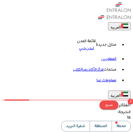
العربية
قائمة المدن
منازل جديدة
لندن
دبي
المطورين
منتجات
مَركَز
الأكاديمية
کلاب
معلومات عنا
العربية
2
الفلاتر
مسح
النتيجة
:
18
محطة
المنطقة
شفرة البريد