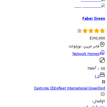
Faber Green
£
310,000
فابر جرين، نورثولت
Network Homes
2
70
m
-
50
1
,
2
Eastcote
,
Ebbsfleet International
,
Greenford
الإكمال
: