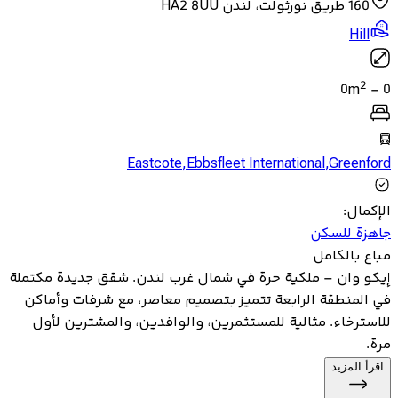
160 طريق نورثولت، لندن HA2 8UU
Hill
2
0
m
-
0
Eastcote
,
Ebbsfleet International
,
Greenford
الإكمال
:
جاهزة للسكن
مباع بالكامل
إيكو وان – ملكية حرة في شمال غرب لندن. شقق جديدة مكتملة
في المنطقة الرابعة تتميز بتصميم معاصر، مع شرفات وأماكن
للاسترخاء. مثالية للمستثمرين، والوافدين، والمشترين لأول
مرة.
اقرأ المزيد