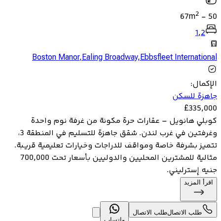
2
67
m
-
50
1
,
2
Boston Manor
,
Ealing Broadway
,
Ebbsfleet International
الإكمال
:
جاهزة للسكن
£
335,000
كوبلي هانويل – عقارات حرة مكونة من غرفة نوم واحدة
وغرفتين في غرب لندن. شقق جاهزة للتسليم في المنطقة 3،
تتميز بشرفة خاصة ومواقف للدراجات وخيارات تعليمية قريبة.
مثالية للمشترين المحليين والدوليين بأسعار تحت 700,000
جنيه إسترليني.
اقرأ المزيد
طلب الاتصال
طلب الاتصال
واتساب