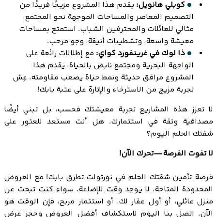
كوبلي هانويل:
يقدم هذا المشروع مزيجًا فريدًا من
التصميم المعاصر والمساحات الموجهة نحو المجتمع،
مثالي للعائلات والمحترفين الشباب. استمتع بمساحات
معيشة واسعة، وتشطيبات أنيقة، وجو مرحب.
ذا لوك في غرينفورد كواي:
مع إطلالات رائعة على
الواجهة البحرية ومجتمع نابض بالحياة، يقدم هذا
المشروع مرافق حديثة ونمط حياة يصعب مقاومته. عِش
تجربة مزيج من الاسترخاء والإثارة على عتبة بابك!
لا تعزز هذه المشاريع تجربة معيشتك فحسب، بل تبني أيضًا
مصداقية وثقة في استثمارك. هل أنت مستعد للعثور على
شقتك الحلم اليوم؟
لا تفوت الفرصة—تحرك الآن!
فرصة تأمين شقتك الحلم في نورثولت تطرق بابك! مع العروض
المحدودة المتاحة، لا يوجد وقت للإضاعة. سواء كنت تبحث عن
منزل عائلي، أو أول عقار لك، أو استثمار مربح، فإن الوقت هو
الآن. اتصل بنا اليوم لاستكشاف أفضل العروض وحجز عرض