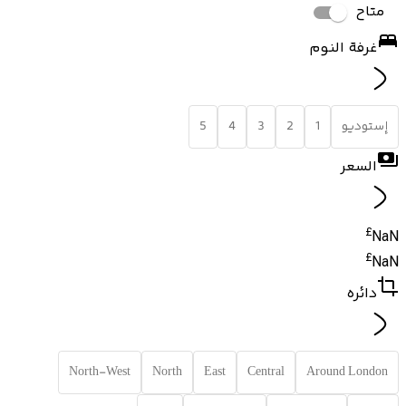
متاح
غرفة النوم
إستوديو
1
2
3
4
5
السعر
£
NaN
£
NaN
دائره
North-West
North
East
Central
Around London