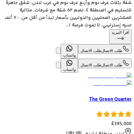
شقة بثلاث غرف نوم وأربع غرف نوم في غرب لندن. شقق جاهزة
للتسليم في المنطقة ٤، تضم ٥٢ شقة مع شرفات. مثالية
للمشترين المحليين والدوليين بأسعار تبدأ من أقل من ٧٠٠ ألف
جنيه إسترليني. لا تفوت فرصة ا...
اقرأ المزيد
طلب الاتصال
طلب الاتصال
واتساب
طلب الاتصال
طلب الاتصال
واتساب
The Green Quarter
£
395,000
لندن، منطقة إيلينغ، UB1 1BL