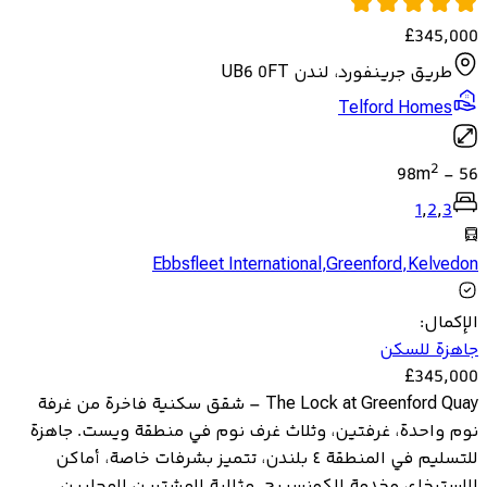
£
345,000
طريق جرينفورد، لندن UB6 0FT
Telford Homes
2
98
m
-
56
1
,
2
,
3
Ebbsfleet International
,
Greenford
,
Kelvedon
الإكمال
:
جاهزة للسكن
£
345,000
The Lock at Greenford Quay – شقق سكنية فاخرة من غرفة
نوم واحدة، غرفتين، وثلاث غرف نوم في منطقة ويست. جاهزة
للتسليم في المنطقة ٤ بلندن، تتميز بشرفات خاصة، أماكن
للاسترخاء، وخدمة الكونسيرج. مثالية للمشترين المحليين