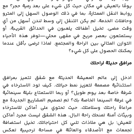
يومًا بالعيش في مكان حيث كل شيء على بعد رمية حجر؟ مع
روابط النقل الممتازة، بما في ذلك الوصول السهل إلى المترو
وحافلات الخدمة، لم يكن التنقل إلى وسط لندن أسهل من أي
وقت مضى. تخيل أطفالك يلعبون في الحدائق القريبة، أو
يستمتعون بعصر مريح في مقهى محلي—توفر هذه الأحياء
التوازن المثالي بين الراحة والمجتمع. لماذا ترضى بأقل عندما
يمكنك الحصول على كل شيء؟
مرافق حديثة لراحتك
ادخل إلى عالم المعيشة الحديثة مع شقق تتميز بمرافق
استثنائية مصممة لتعزيز نمط حياتك. كيف تود الاسترخاء في
شرفة خاصة بعد يوم طويل؟ أو ربما الاستمتاع بليلة سينمائية
في غرفة السينما الخاصة بك؟ تم تصميم المشاريع الجديدة مع
مراعاة راحتك وسلامتك، حيث تحتوي على أماكن للاسترخاء
وبيئات آمنة تمنحك راحة البال. هذه الشقق ليست مجرد أماكن
للعيش؛ بل هي ملاذات تلبي كل احتياجاتك. تخيل استضافة
تجمعات مع الأصدقاء والعائلة في مساحة ترحيبية تعكس