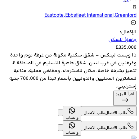
1
,
2
Eastcote
,
Ebbsfleet International
,
Greenford
الإكمال
:
جاهزة للسكن
£
335,000
ذا ويست لينكس – شقق سكنية مكونة من غرفة نوم واحدة
وغرفتين في غرب لندن. شقق جاهزة للتسليم في المنطقة ٤،
تتميز بشرفة خاصة، مكان للاسترخاء، ومقاهي محلية. مثالية
للمشترين المحليين والدوليين بأسعار تبدأ من 700,000 جنيه
إسترليني.
اقرأ المزيد
طلب الاتصال
طلب الاتصال
واتساب
طلب الاتصال
طلب الاتصال
واتساب