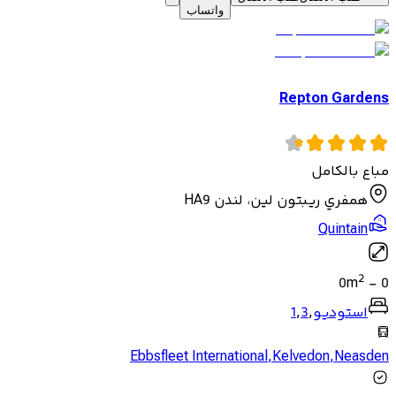
واتساب
Repton Gardens
مباع بالكامل
همفري ريبتون لين، لندن HA9
Quintain
2
0
m
-
0
استوديو
,
3
,
1
Ebbsfleet International
,
Kelvedon
,
Neasden