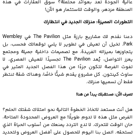
عالية الجودة تعد بعوائد محتملة؟ سوق العقارات في هذه
المنطقة مزدهر، والوقت للاستثمار هو الآن!
التطورات المميزة: منزلك الجديد في انتظارك
دعنا نقدم لك مشاريع بارزة مثل The Pavilion في Wembley
Park. تخيل أن تعيش في تطوير لا يلبي توقعاتك فحسب، بل
يتجاوزها بميزاته الفريدة. مع تصميمات داخلية جميلة ومجتمع
يعزز التواصل، يُعد The Pavilion تجسيدًا للعيش العصري. لا
تفوت الفرصة لتكون جزءًا من هذا الفصل الجديد المثير في
ساوث كينتون. كل مشروع يقدم شيئًا خاصًا، وهناك شقة تنتظر
فقط أن تسميها منزلك.
تصرف الآن: مستقبلك يبدأ من هنا!
هل أنت مستعد لاتخاذ الخطوة التالية نحو امتلاك شقتك الحلم؟
الفرص مثل هذه لا تدوم طويلًا! مع العروض المحدودة المتاحة،
حان الوقت للتحرك. لا تدع التردد يمنعك من أسلوب الحياة الذي
تستحقه. اتصل بنا اليوم للحصول على أفضل العروض ولتحديد