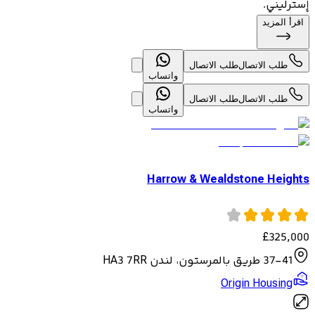
إسترليني.
اقرأ المزيد
طلب الاتصال
طلب الاتصال
واتساب
طلب الاتصال
طلب الاتصال
واتساب
Harrow & Wealdstone Heights
£
325,000
37-41 طريق بالمرستون، لندن HA3 7RR
Origin Housing