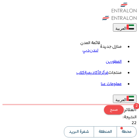
العربية
قائمة المدن
منازل جديدة
لندن
دبي
المطورين
منتجات
مَركَز
الأكاديمية
کلاب
معلومات عنا
العربية
2
الفلاتر
مسح
النتيجة
:
22
محطة
المنطقة
شفرة البريد