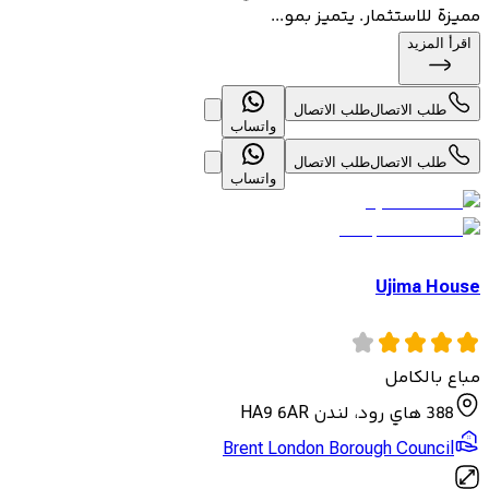
مميزة للاستثمار. يتميز بمو...
اقرأ المزيد
طلب الاتصال
طلب الاتصال
واتساب
طلب الاتصال
طلب الاتصال
واتساب
Ujima House
مباع بالكامل
388 هاي رود، لندن HA9 6AR
Brent London Borough Council