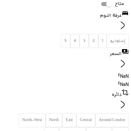
متاح
غرفة النوم
إستوديو
1
2
3
4
5
السعر
£
NaN
£
NaN
دائره
North-West
North
East
Central
Around London