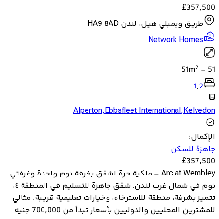
£
357,500
طريق ويمبلي هيل، لندن HA9 8AD
Network Homes
2
51
m
-
51
1
,
2
Alperton
,
Ebbsfleet International
,
Kelvedon
الإكمال
:
جاهزة للسكن
£
357,500
Arc at Wembley – ملكية حرة لشقق بغرفة نوم واحدة وغرفتي
نوم في شمال غرب لندن. شقق جاهزة للتسليم في المنطقة ٤،
تتميز بشرفة، منطقة للاسترخاء، وخيارات تعليمية قريبة. مثالي
للمشترين المحليين والدوليين بأسعار تبدأ من 700,000 جنيه