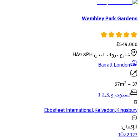
Wembley Park Gardens
£
549,000
شارع بروك، لندن HA9 8PH
Barratt London
2
67
m
-
37
استوديو
,
3
,
2
,
1
Ebbsfleet International
,
Kelvedon
,
Kingsbury
الإكمال
:
1Q/2027