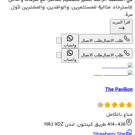
للاسترخاء. مثالية للمستثمرين، والوافدين، والمشترين لأول
مرة.
اقرأ المزيد
طلب الاتصال
طلب الاتصال
واتساب
طلب الاتصال
طلب الاتصال
واتساب
The Pavilion
مباع بالكامل
414-436 طريق كينتون، لندن HA3 9DZ
Strawberry Star