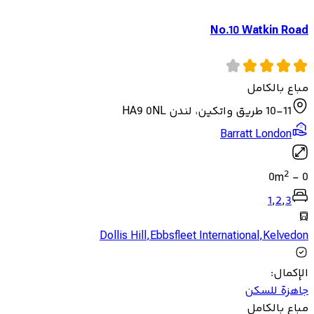
No.10 Watkin Road
مباع بالكامل
10-11 طريق واتكين، لندن HA9 0NL
Barratt London
2
0
m
-
0
1
,
2
,
3
Dollis Hill
,
Ebbsfleet International
,
Kelvedon
الإكمال
:
جاهزة للسكن
مباع بالكامل