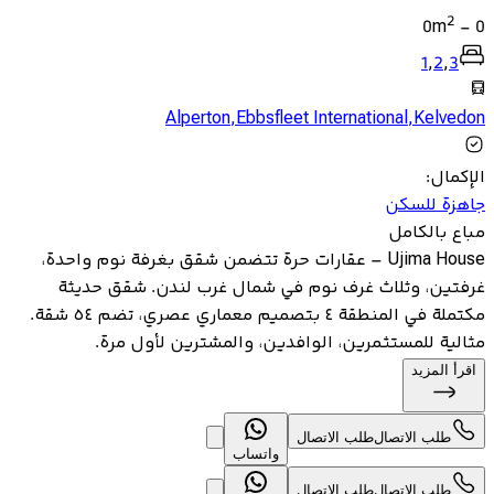
2
0
m
-
0
1
,
2
,
3
Alperton
,
Ebbsfleet International
,
Kelvedon
الإكمال
:
جاهزة للسكن
مباع بالكامل
Ujima House – عقارات حرة تتضمن شقق بغرفة نوم واحدة،
غرفتين، وثلاث غرف نوم في شمال غرب لندن. شقق حديثة
مكتملة في المنطقة ٤ بتصميم معماري عصري، تضم ٥٤ شقة.
مثالية للمستثمرين، الوافدين، والمشترين لأول مرة.
اقرأ المزيد
طلب الاتصال
طلب الاتصال
واتساب
طلب الاتصال
طلب الاتصال