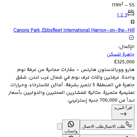
2
111
m
-
55
1
,
2
,
3
Canons Park
,
Ebbsfleet International
,
Harrow-on-the-Hill
الإكمال
:
جاهزة للسكن
£
325,000
هارو وويالدستون هايتس – عقارات مجانية من غرفة نوم
واحدة، غرفتين وثلاث غرف نوم في شمال غرب لندن. شقق
جاهزة في المنطقة 5 تتميز بشرفة، أماكن للاسترخاء، وخيارات
تعليمية متميزة. مثالية للمشترين المحليين والدوليين بأسعار
تبدأ من 700,000 جنيه إسترليني.
اقرأ المزيد
طلب الاتصال
طلب الاتصال
واتساب