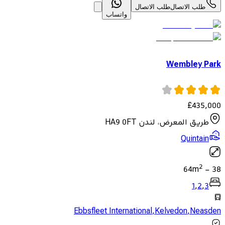
طلب الاتصال
طلب الاتصال
واتساب
Wembley Park
£
435,000
طريق المعرض، لندن HA9 0FT
Quintain
2
64
m
-
38
1
,
2
,
3
Ebbsfleet International
,
Kelvedon
,
Neasden