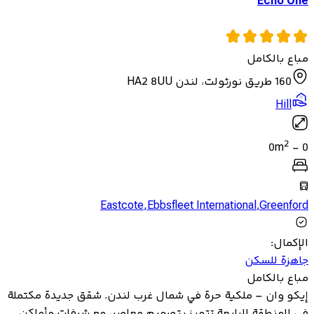
Echo One
مباع بالكامل
160 طريق نورثولت، لندن HA2 8UU
Hill
2
0
m
-
0
Eastcote
,
Ebbsfleet International
,
Greenford
الإكمال
:
جاهزة للسكن
مباع بالكامل
إيكو وان – ملكية حرة في شمال غرب لندن. شقق جديدة مكتملة
في المنطقة الرابعة تتميز بتصميم معاصر، مع شرفات وأماكن