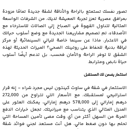
تصور نفسك تستمتع بالراحة والأناقة لشقة جديدة تمامًا مزودة
بمرافق عصرية تعزز تجربة المعيشة لديك. من الشرفات الواسعة
المثالية لتناول القهوة في الصباح إلى الصالات للاسترخاء مع
الأصدقاء، تم تصميم مشاريعنا الجديدة مع وضع أسلوب حياتك
في الاعتبار. ماذا عن سينما خاصة لليالي السينمائية أو مركز
لياقة بدنية للحفاظ على روتينك الصحي؟ الميزات الحديثة لهذه
الشقق لا توفر الراحة والأمان فحسب، بل تدعم أيضًا أسلوب
حياة نابض ومترابط.
استثمار يضمن لك المستقبل
الاستثمار في شقة في ساوث كينتون ليس مجرد شراء - إنه قرار
استراتيجي لمستقبلك. مع الأسعار التي تتراوح من 272,000
درهم إماراتي إلى 578,000 درهم إماراتي، يمكنك العثور على
المنزل المثالي الذي يتناسب مع ميزانيتك. تجعل خيارات الدفع
المرنة من السهل أكثر من أي وقت مضى تأمين المساحة التي
تحلم بها دون ضغط مالي. هل أنت مستعد لجني فوائد شقة