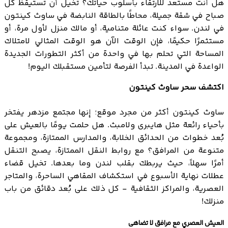
هل أنت مستعد للارتقاء بأسلوب حياتك؟ تخيل أن تستيقظ كل
صباح في شقة جميلة، محاطًا بالطاقة النابضة في ساوث كينتون
في لندن. سواء كنت عائلة متنامية، أو مالك منزل لأول مرة، أو
مستثمرًا حكيمًا، فإن الوقت الآن هو الوقت المثالي لامتلاك
المساحة التي تحلم بها في واحدة من أكثر التطورات الجديدة
الواعدة في المدينة. تبدأ الفرصة لتأمين مستقبلك اليوم!
اكتشف سحر ساوث كينتون
ساوث كينتون أكثر من مجرد موقع؛ إنها مجتمع مزدهر يفتخر
بأحياء رائعة مثل هايبرى ولامبث. هل حلمت يومًا بالعيش على
بُعد خطوات من الحدائق الخلابة، والمدارس الممتازة، ومجموعة
متنوعة من المرافق؟ مع روابط النقل الممتازة، يصبح التنقل
أمرًا سهلاً، حيث يربطك بقلب لندن وما بعدها. تخيل قضاء
عطلات نهاية الأسبوع في استكشاف المقاهي الساحرة، والمتاجر
العصرية، والمراكز الثقافية - كل ذلك على بُعد دقائق من باب
منزلك!
العيش العصري مع مرافق لا تضاهى