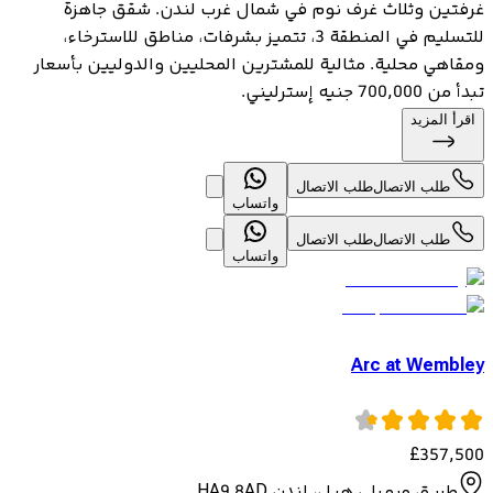
غرفتين وثلاث غرف نوم في شمال غرب لندن. شقق جاهزة
للتسليم في المنطقة 3، تتميز بشرفات، مناطق للاسترخاء،
ومقاهي محلية. مثالية للمشترين المحليين والدوليين بأسعار
تبدأ من 700,000 جنيه إسترليني.
اقرأ المزيد
طلب الاتصال
طلب الاتصال
واتساب
طلب الاتصال
طلب الاتصال
واتساب
Arc at Wembley
£
357,500
طريق ويمبلي هيل، لندن HA9 8AD