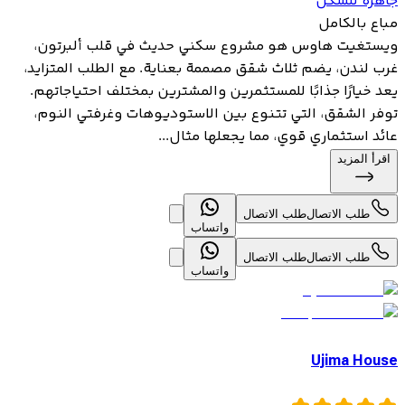
جاهزة للسكن
مباع بالكامل
ويستغيت هاوس هو مشروع سكني حديث في قلب ألبرتون،
غرب لندن، يضم ثلاث شقق مصممة بعناية. مع الطلب المتزايد،
يعد خيارًا جذابًا للمستثمرين والمشترين بمختلف احتياجاتهم.
توفر الشقق، التي تتنوع بين الاستوديوهات وغرفتي النوم،
عائد استثماري قوي، مما يجعلها مثال...
اقرأ المزيد
طلب الاتصال
طلب الاتصال
واتساب
طلب الاتصال
طلب الاتصال
واتساب
Ujima House