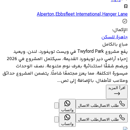
1
,
2
,
3
Alperton
,
Ebbsfleet International
,
Hanger Lane
الإكمال
:
جاهزة للسكن
مباع بالكامل
يقع مشروع Twyford Park في ويست تويفورد، لندن، ويعيد
إحياء أراضي دير تويفورد القديمة. سيكتمل المشروع في 2026
ويضم شققًا استثنائية بغرف نوم متنوعة. نصف الوحدات
ميسورة التكلفة، مما يعزز مجتمعًا شاملًا. يتضمن المشروع حدائق
وملاعب للأطفال، بالإضافة إلى تص...
اقرأ المزيد
طلب الاتصال
طلب الاتصال
واتساب
طلب الاتصال
طلب الاتصال
واتساب