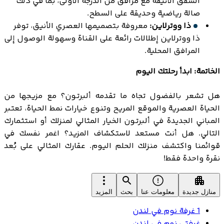
الشقق الأنيقة مع مرافق من الدرجة الأولى، بما في ذلك
صالة رياضية وحديقة على السطح.
ذا ووترلاين:
معروفة بتصميمها العصري الأنيق، توفر
ذا ووترلاين إطلالات رائعة على القناة وسهولة الوصول إلى
المرافق المحلية.
الخاتمة: ابدأ رحلتك اليوم
هل تشعر بالفضول تجاه ما تقدمه ألبرتـون؟ مع مزيجها من
الحياة العصرية والموقع المريح وتنوع خيارات نمط الحياة، تعتبر
المباني الجديدة في ألبرتـون الخيار المثالي لمنزلك أو استثمارك
التالي. هل أنت مستعد لاستكشاف المزيد؟ اغمر نفسك في
قوائمنا واكتشف منزلك الحلم اليوم. عقارك المثالي على بُعد
نقرة واحدة فقط!
منازل جديدة
معلومات عنا
بحث
المزيد
1 غرفة نوم في لندن
غرفتي نوم في لندن