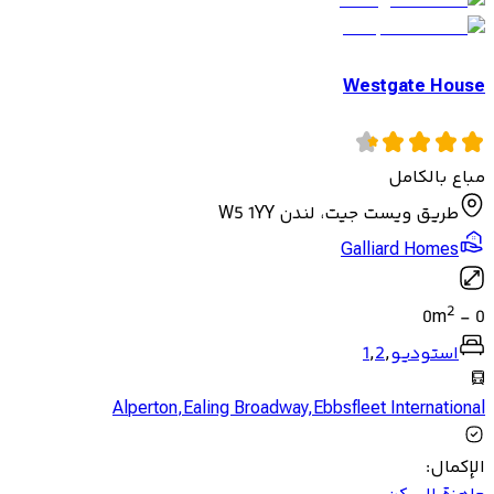
Westgate House
مباع بالكامل
طريق ويست جيت، لندن W5 1YY
Galliard Homes
2
0
m
-
0
استوديو
,
2
,
1
Alperton
,
Ealing Broadway
,
Ebbsfleet International
الإكمال
: