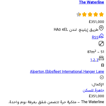
The Waterline
£
351,000
طريق إيلينغ، لندن HA0 4EL
R55
2
87
m
-
51
1
,
2
,
3
Alperton
,
Ebbsfleet International
,
Hanger Lane
الإكمال
:
جاهزة للسكن
£
351,000
The Waterline – ملكية حرة تتضمن شقق بغرفة نوم واحدة،