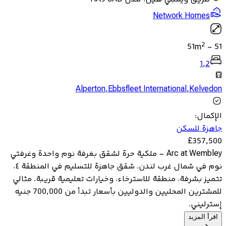
Network Homes
2
51
m
-
51
1
,
2
Alperton
,
Ebbsfleet International
,
Kelvedon
الإكمال
:
جاهزة للسكن
£
357,500
Arc at Wembley – ملكية حرة لشقق بغرفة نوم واحدة وغرفتي
نوم في شمال غرب لندن. شقق جاهزة للتسليم في المنطقة ٤،
تتميز بشرفة، منطقة للاسترخاء، وخيارات تعليمية قريبة. مثالي
للمشترين المحليين والدوليين بأسعار تبدأ من 700,000 جنيه
إسترليني.
اقرأ المزيد