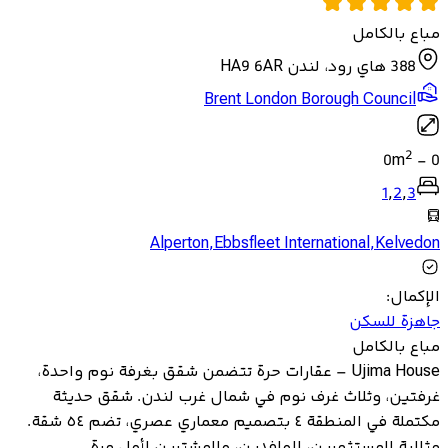
مباع بالكامل
388 هاي رود، لندن HA9 6AR
Brent London Borough Council
2
0
m
-
0
1
,
2
,
3
Alperton
,
Ebbsfleet International
,
Kelvedon
الإكمال
:
جاهزة للسكن
مباع بالكامل
Ujima House – عقارات حرة تتضمن شقق بغرفة نوم واحدة،
غرفتين، وثلاث غرف نوم في شمال غرب لندن. شقق حديثة
مكتملة في المنطقة ٤ بتصميم معماري عصري، تضم ٥٤ شقة.
مثالية للمستثمرين، الوافدين، والمشترين لأول مرة.