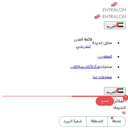
العربية
قائمة المدن
منازل جديدة
لندن
دبي
المطورين
منتجات
مَركَز
الأكاديمية
کلاب
معلومات عنا
العربية
1
الفلاتر
مسح
النتيجة
:
15
محطة
المنطقة
شفرة البريد