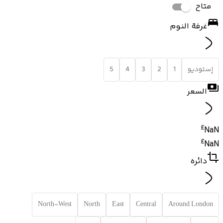
متاح
غرفة النوم
إستوديو
1
2
3
4
5
السعر
£
NaN
£
NaN
دائره
North-West
North
East
Central
Around London