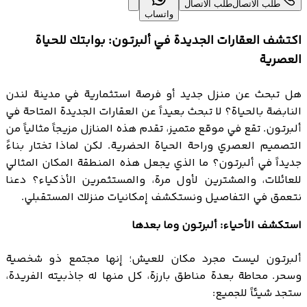
طلب الاتصال
طلب الاتصال
واتساب
اكتشف العقارات الجديدة في ألبرتـون: بوابتك للحياة
العصرية
هل تبحث عن منزل جديد أو فرصة استثمارية في مدينة لندن
النابضة بالحياة؟ لا تبحث بعيداً عن العقارات الجديدة المتاحة في
ألبرتـون. تقع في موقع متميز، تقدم هذه المنازل مزيجاً مثالياً من
التصميم العصري وراحة الحياة الحضرية. لكن لماذا تختار بناءً
جديداً في ألبرتـون؟ ما الذي يجعل هذه المنطقة المكان المثالي
للعائلات، والمشترين لأول مرة، والمستثمرين الأذكياء؟ دعنا
نتعمق في التفاصيل ونستكشف إمكانيات منزلك المستقبلي.
استكشف الأحياء: ألبرتـون وما بعدها
ألبرتـون ليست مجرد مكان للعيش؛ إنها مجتمع ذو شخصية
وسحر. محاطة بعدة مناطق بارزة، كل منها له جاذبيته الفريدة،
ستجد شيئاً للجميع: