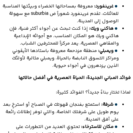
غرينفورد:
معروفة بمساحاتها الخضراء وبيئتها المناسبة
للعائلات، تقدم غرينفورد شعوراً ض suburbia مع سهولة
الوصول إلى المدينة.
هاكني ويك:
إذا كنت تبحث عن أجواء أكثر فنية، فإن
هاكني ويك هو المكان المناسب. مع أجوائه الإبداعية
والمقاهي العصرية، يعد مركزاً للمحترفين الشباب.
ويمبلي:
منطقة مزدحمة معروفة باستادها الأيقوني
ومراكز التسوق النابضة بالحياة، ويمبلي مثالية لأولئك
الذين يزدهرون في أجواء حيوية.
فوائد المباني الجديدة: الحياة العصرية في أفضل حالاتها
لماذا تختار بناءً جديداً؟ الفوائد كثيرة:
شرفة:
استمتع بفنجان قهوتك في الصباح أو استرخِ بعد
يوم طويل على شرفتك الخاصة، والتي توفر إطلالات رائعة
على أفق المدينة.
مكان للاسترخاء:
تحتوي العديد من التطورات على