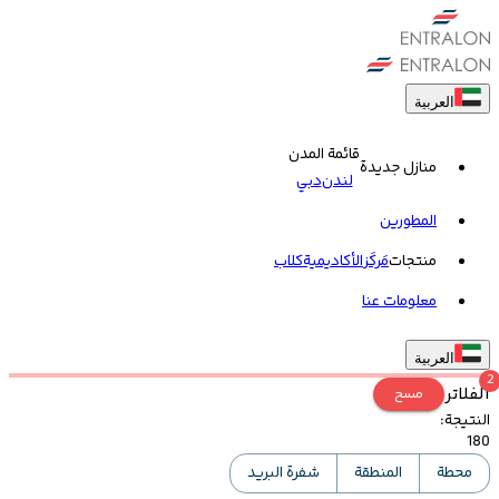
العربية
قائمة المدن
منازل جديدة
لندن
دبي
المطورين
منتجات
مَركَز
الأكاديمية
کلاب
معلومات عنا
العربية
2
الفلاتر
مسح
النتيجة
:
180
محطة
المنطقة
شفرة البريد