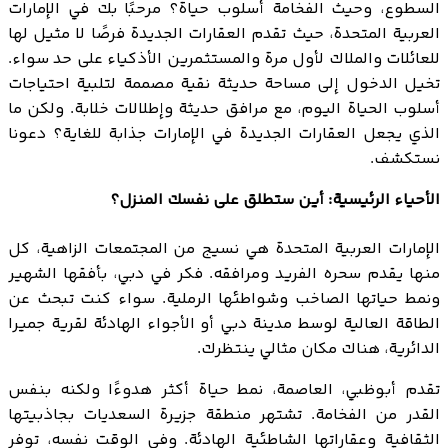
السطوع، وحيث الفخامة أسلوب حياة؟ مرحبًا بك في الإمارات
العربية المتحدة، حيث تقدم العقارات الجديدة فرصًا لا مثيل لها
للعائلات والملاك لأول مرة والمستثمرين الأذكياء على حد سواء.
تخيل الدخول إلى مساحة حديثة نقية مصممة لتلبية احتياجات
أسلوب الحياة اليوم، مع مرافق حديثة وإطلالات خلابة. ولكن ما
الذي يجعل العقارات الجديدة في الإمارات جذابة للغاية؟ دعونا
نستكشف.
الأحياء الرئيسية: أين ستطلق على نفسك المنزل؟
الإمارات العربية المتحدة هي نسيج من المجتمعات الزاهية، كل
منها يقدم سحره الفريد ومرافقه. فكر في دبي، بأفقها الشهير
ونمط حياتها الصاخب وشواطئها الرملية. سواء كنت تبحث عن
الطاقة العالية لوسط مدينة دبي أو الأجواء الهادئة لقرية جميرا
الدائرية، هناك مكان مثالي ينتظرك.
تقدم أبوظبي، العاصمة، نمط حياة أكثر هدوءًا ولكنه بنفس
القدر من الفخامة. تشتهر منطقة جزيرة السعديات بجاذبيتها
الثقافية وعقاراتها الشاطئية الهادئة. وفي الوقت نفسه، توفر