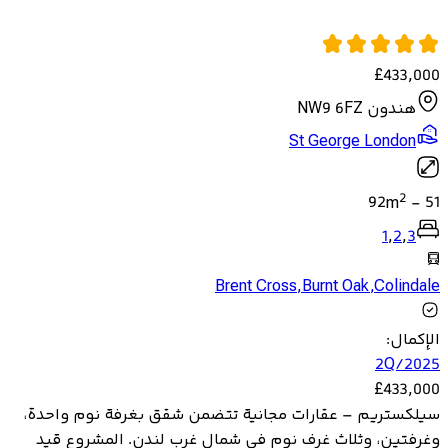
£
433,000
هندون NW9 6FZ
St George London
2
92
m
-
51
1
,
2
,
3
Brent Cross
,
Burnt Oak
,
Colindale
الإكمال
:
2Q/2025
£
433,000
سيلكستريم – عقارات مجانية تتضمن شقق بغرفة نوم واحدة،
وغرفتين، وثلاث غرف نوم في شمال غرب لندن. المشروع قيد