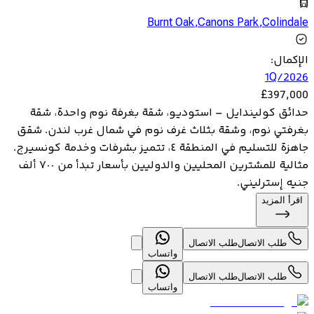
Burnt Oak
,
Canons Park
,
Colindale
الإكمال
:
1Q/2026
£
397,000
حدائق كوليندايل – استوديو، شقة بغرفة نوم واحدة، شقة
بغرفتي نوم، وشقة بثلاث غرف نوم في شمال غرب لندن. شقق
جاهزة للتسليم في المنطقة ٤، تتميز بشرفات وخدمة كونسيرج.
مثالية للمشترين المحليين والدوليين بأسعار تبدأ من ٧٠٠ ألف
جنيه إسترليني.
اقرأ المزيد
طلب الاتصال
طلب الاتصال
واتساب
طلب الاتصال
طلب الاتصال
واتساب