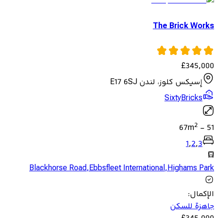
The Brick Works
£
345,000
إسيكس كلوز، لندن E17 6SJ
SixtyBricks
2
67
m
-
51
1
,
2
,
3
Blackhorse Road
,
Ebbsfleet International
,
Highams Park
الإكمال
:
جاهزة للسكن