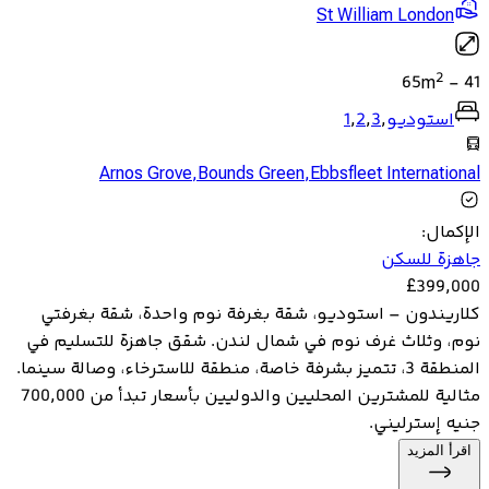
St William London
2
65
m
-
41
استوديو
,
3
,
2
,
1
Arnos Grove
,
Bounds Green
,
Ebbsfleet International
الإكمال
:
جاهزة للسكن
£
399,000
كلاريندون – استوديو، شقة بغرفة نوم واحدة، شقة بغرفتي
نوم، وثلاث غرف نوم في شمال لندن. شقق جاهزة للتسليم في
المنطقة 3، تتميز بشرفة خاصة، منطقة للاسترخاء، وصالة سينما.
مثالية للمشترين المحليين والدوليين بأسعار تبدأ من 700,000
جنيه إسترليني.
اقرأ المزيد