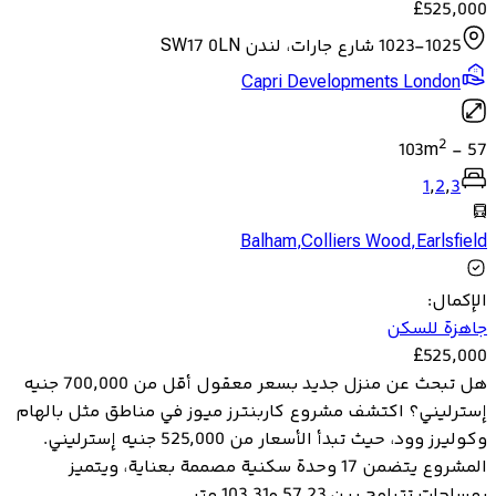
£
525,000
1023-1025 شارع جارات، لندن SW17 0LN
Capri Developments London
2
103
m
-
57
1
,
2
,
3
Balham
,
Colliers Wood
,
Earlsfield
الإكمال
:
جاهزة للسكن
£
525,000
هل تبحث عن منزل جديد بسعر معقول أقل من 700,000 جنيه
إسترليني؟ اكتشف مشروع كاربنترز ميوز في مناطق مثل بالهام
وكوليرز وود، حيث تبدأ الأسعار من 525,000 جنيه إسترليني.
المشروع يتضمن 17 وحدة سكنية مصممة بعناية، ويتميز
بمساحات تتراوح بين 57.23 و103.31 متر ...