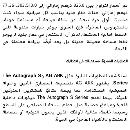
مع أسعار تتراوح بين 825.0 درهم إماراتي إلى 77,361,303,510.0
درهم إماراتي، هناك عقار جديد يناسب كل ميزانية. سواء كنت
مشتريًا لأول مرة تبحث عن شقة مريحة أو مستثمرًا مهتمًا
بالبنتهاوس الفاخرة، فإن السوق يوفر خيارات متنوعة تلبي
الخطط المالية المختلفة. تذكر أن الاستثمار في عقار جديد لا يوفر
فقط مساحة معيشة حديثة بل يعد أيضًا بزيادة محتملة في
القيمة.
التطورات المميزة: مستقبلك في انتظارك
استكشف التطورات البارزة مثل
AG ARK
و
The Autograph S
Series
. يشتهر AG ARK بتصميمه المعماري الأنيق وحلوله
المعيشية المستدامة، مما يجعله مثاليًا للمشترين المدركين
للبيئة. بينما تقدم The Autograph S Series ديكورات داخلية
فاخرة ومرافق حصرية مثل حمام سباحة لا متناهي على السطح
وسينما خاصة، مثالية لأولئك الذين يحبون الترفيه أو ببساطة
الاستمتاع بالأشياء الفاخرة في الحياة.