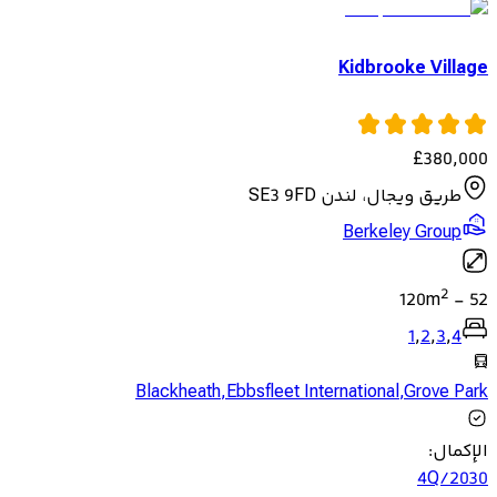
Kidbrooke Village
£
380,000
طريق ويجال، لندن SE3 9FD
Berkeley Group
2
120
m
-
52
1
,
2
,
3
,
4
Blackheath
,
Ebbsfleet International
,
Grove Park
الإكمال
:
4Q/2030