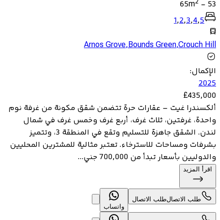
2
65
m
-
53
1
,
2
,
3
,
4
,
5
Arnos Grove
,
Bounds Green
,
Crouch Hill
الإكمال
:
2025
£
435,000
ألكسندرا غيت – عقارات حرة تتضمن شقق مكونة من غرفة نوم
واحدة، غرفتين، ثلاث غرف، أربع غرف وخمس غرف في شمال
لندن. الشقق جاهزة للتسليم وتقع في المنطقة 3، وتتميز
بشرفات ومساحات للاسترخاء. تعتبر مثالية للمشترين المحليين
والدوليين بأسعار تبدأ من 700,000 جني...
اقرأ المزيد
طلب الاتصال
طلب الاتصال
واتساب