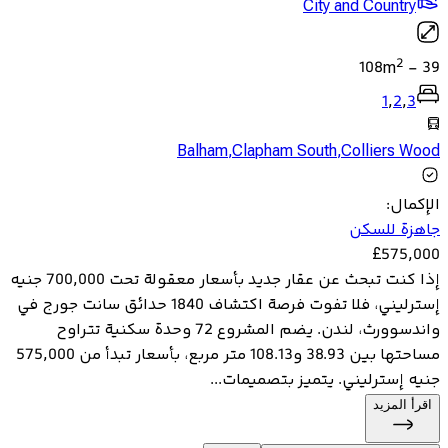
City and Country
2
108
m
-
39
1
,
2
,
3
Balham
,
Clapham South
,
Colliers Wood
الإكمال
:
جاهزة للسكن
£
575,000
إذا كنت تبحث عن عقار جديد بأسعار معقولة تحت 700,000 جنيه
إسترليني، فلا تفوت فرصة اكتشاف 1840 حدائق سانت جورج في
واندسوورث، لندن. يضم المشروع 72 وحدة سكنية تتراوح
مساحتها بين 38.93 و108.13 متر مربع، بأسعار تبدأ من 575,000
جنيه إسترليني. يتميز بتصميمات...
اقرأ المزيد