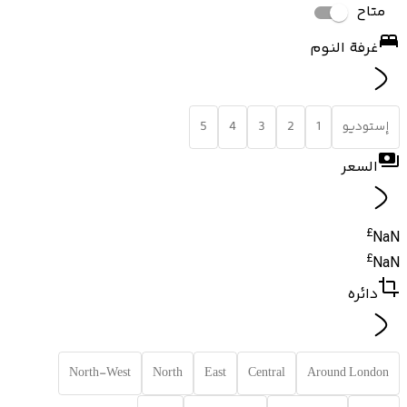
متاح
غرفة النوم
إستوديو
1
2
3
4
5
السعر
£
NaN
£
NaN
دائره
North-West
North
East
Central
Around London