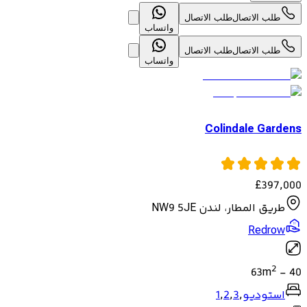
طلب الاتصال
طلب الاتصال
واتساب
طلب الاتصال
طلب الاتصال
واتساب
Colindale Gardens
£
397,000
طريق المطار، لندن NW9 5JE
Redrow
2
63
m
-
40
استوديو
,
3
,
2
,
1