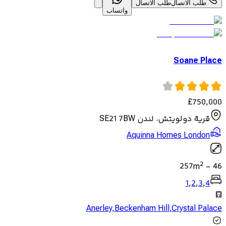
طلب الاتصال
طلب الاتصال
واتساب
Soane Place
£
750,000
قرية دولويتش، لندن SE21 7BW
Aquinna Homes London
2
257
m
-
46
1
,
2
,
3
,
4
Anerley
,
Beckenham Hill
,
Crystal Palace