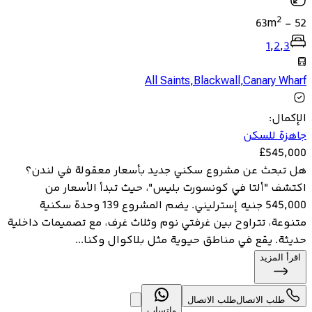
2
63
m
-
52
1
,
2
,
3
All Saints
,
Blackwall
,
Canary Wharf
الإكمال
:
جاهزة للسكن
£
545,000
هل تبحث عن مشروع سكني جديد بأسعار معقولة في لندن؟
اكتشف "ألتا في كونسورت بليس"، حيث تبدأ الأسعار من
545,000 جنيه إسترليني. يضم المشروع 139 وحدة سكنية
متنوعة، تتراوح بين غرفتي نوم وثلاث غرف، مع تصميمات داخلية
حديثة. يقع في مناطق حيوية مثل بلاكوال وكنا...
اقرأ المزيد
طلب الاتصال
طلب الاتصال
واتساب