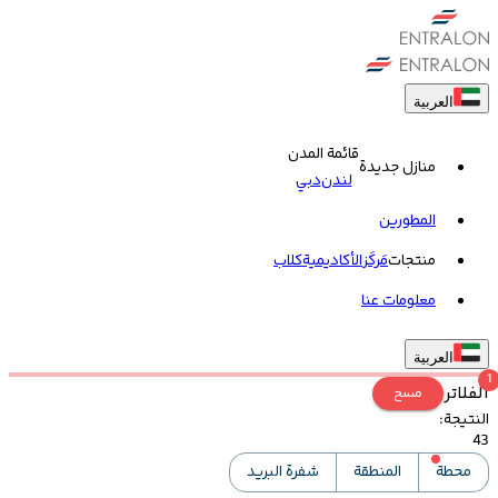
العربية
قائمة المدن
منازل جديدة
لندن
دبي
المطورين
منتجات
مَركَز
الأكاديمية
کلاب
معلومات عنا
العربية
1
الفلاتر
مسح
النتيجة
:
43
محطة
المنطقة
شفرة البريد