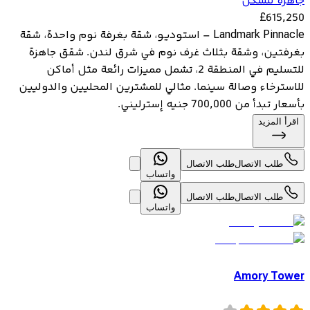
جاهزة للسكن
£
615,250
Landmark Pinnacle – استوديو، شقة بغرفة نوم واحدة، شقة
بغرفتين، وشقة بثلاث غرف نوم في شرق لندن. شقق جاهزة
للتسليم في المنطقة 2، تشمل مميزات رائعة مثل أماكن
للاسترخاء وصالة سينما. مثالي للمشترين المحليين والدوليين
بأسعار تبدأ من 700,000 جنيه إسترليني.
اقرأ المزيد
طلب الاتصال
طلب الاتصال
واتساب
طلب الاتصال
طلب الاتصال
واتساب
Amory Tower