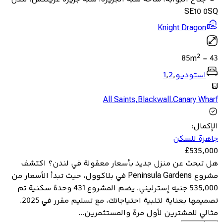
SE10 0SQ
Knight Dragon
2
85
m
-
43
استوديو
,
2
,
1
All Saints
,
Blackwall
,
Canary Wharf
الإكمال
:
جاهزة للسكن
£
535,000
هل تبحث عن منزل جديد بأسعار معقولة في لندن؟ اكتشف
مشروع Peninsula Gardens في بلاكوول، حيث تبدأ الأسعار من
535,000 جنيه إسترليني. يضم المشروع 431 وحدة سكنية تم
تصميمها بعناية لتلبية احتياجاتك، مع تسليم مقرر في 2025.
مثالي للمشترين لأول مرة والمستثمرين...