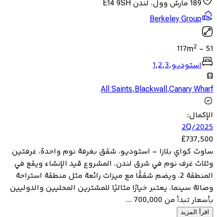
189 مارش وول، لندن E14 9SH
Berkeley Group
2
117
m
-
51
استوديو
,
3
,
2
,
1
All Saints
,
Blackwall
,
Canary Wharf
الإكمال
:
2Q/2025
£
737,500
ساوث كواي بلازا – استوديو، شقق بغرفة نوم واحدة، غرفتين
وثلاث غرف نوم في شرق لندن. المشروع قيد الإنشاء ويقع في
المنطقة 2، ويضم شققًا مع ميزات رائعة مثل منطقة استراحة
وصالة سينما. يعتبر خيارًا مثاليًا للمشترين المحليين والدوليين
بأسعار تبدأ من 700,000 ...
اقرأ المزيد