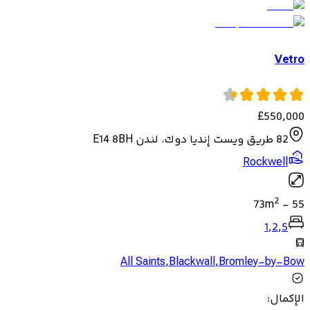
Vetro
£
550,000
82 طريق ويست إنديا دوك، لندن E14 8BH
Rockwell
2
73
m
-
55
1
,
2
,
5
All Saints
,
Blackwall
,
Bromley-by-Bow
الإكمال
: