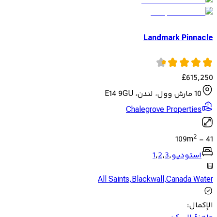
Landmark Pinnacle
£
615,250
10 مارش وول، لندن، E14 9GU
Chalegrove Properties
2
109
m
-
41
استوديو
,
3
,
2
,
1
All Saints
,
Blackwall
,
Canada Water
الإكمال
: