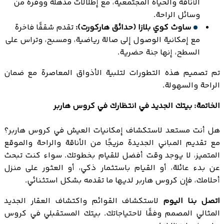
الأناقة والحياة المجتمعية، مع إطلالات مذهلة ووفرة من
وسائل الراحة.
ساوث كوي بلازا (حدائق هاركورت):
تقدم شققًا فاخرة
مع إمكانية الوصول إلى صالة رياضية، ومسبح، وتراس على
السطح، إنها جنة حضرية.
تم تصميم هذه التطورات لتلبية الأذواق المعاصرة مع ضمان
الراحة والسهولة.
الخاتمة: بيتك الجديد في انتظارك في كروس هاربر
هل أنت مستعد لاستكشاف إمكانيات العيش في كروس هاربر؟
مع تقديم المباني الجديدة مزيجًا من الأناقة والراحة والموقع
المتميز، لا يوجد وقت أفضل للقيام بخطوتك. سواء كنت تبحث
عن بدء عائلة، أو القيام باستثمار ذكي، أو العثور على منزل
أحلامك، فإن كروس هاربر لديها ما تقدمه بشكل استثنائي.
اتصل بنا اليوم
لاستكشاف القوائم واكتشاف العقار الجديد
المثالي المصمم وفقًا لاحتياجاتك. بيتك المستقبلي في كروس