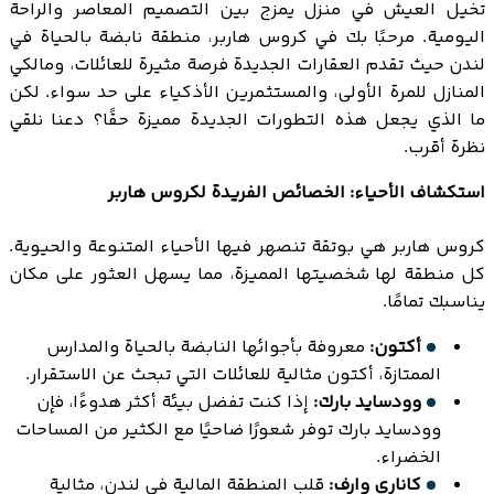
تخيل العيش في منزل يمزج بين التصميم المعاصر والراحة
اليومية. مرحبًا بك في كروس هاربر، منطقة نابضة بالحياة في
لندن حيث تقدم العقارات الجديدة فرصة مثيرة للعائلات، ومالكي
المنازل للمرة الأولى، والمستثمرين الأذكياء على حد سواء. لكن
ما الذي يجعل هذه التطورات الجديدة مميزة حقًا؟ دعنا نلقي
نظرة أقرب.
استكشاف الأحياء: الخصائص الفريدة لكروس هاربر
كروس هاربر هي بوتقة تنصهر فيها الأحياء المتنوعة والحيوية.
كل منطقة لها شخصيتها المميزة، مما يسهل العثور على مكان
يناسبك تمامًا.
أكتون:
معروفة بأجوائها النابضة بالحياة والمدارس
الممتازة، أكتون مثالية للعائلات التي تبحث عن الاستقرار.
وودسايد بارك:
إذا كنت تفضل بيئة أكثر هدوءًا، فإن
وودسايد بارك توفر شعورًا ضاحيًا مع الكثير من المساحات
الخضراء.
كاناري وارف:
قلب المنطقة المالية في لندن، مثالية