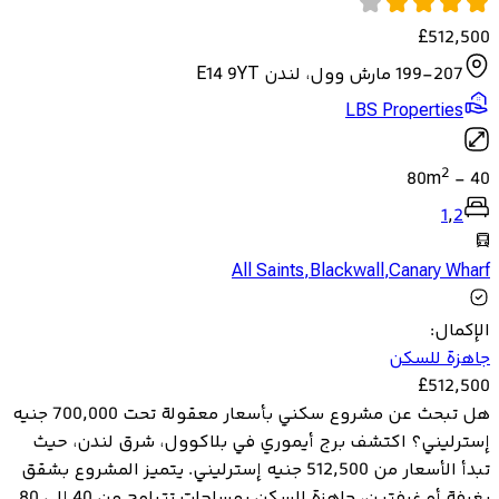
£
512,500
199-207 مارش وول، لندن E14 9YT
LBS Properties
2
80
m
-
40
1
,
2
All Saints
,
Blackwall
,
Canary Wharf
الإكمال
:
جاهزة للسكن
£
512,500
هل تبحث عن مشروع سكني بأسعار معقولة تحت 700,000 جنيه
إسترليني؟ اكتشف برج أيموري في بلاكوول، شرق لندن، حيث
تبدأ الأسعار من 512,500 جنيه إسترليني. يتميز المشروع بشقق
بغرفة أو غرفتين، جاهزة للسكن بمساحات تتراوح من 40 إلى 80