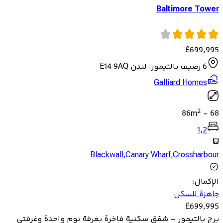
Baltimore Tower
£
699,995
6 رصيف بالتيمور، لندن E14 9AQ
Galliard Homes
2
86
m
-
68
1
,
2
Blackwall
,
Canary Wharf
,
Crossharbour
الإكمال
:
جاهزة للسكن
£
699,995
برج بالتيمور – شقق سكنية فاخرة بغرفة نوم واحدة وغرفتي