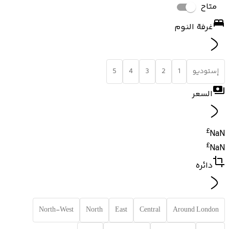
متاح
غرفة النوم
إستوديو
1
2
3
4
5
السعر
£
NaN
£
NaN
دائره
North-West
North
East
Central
Around London