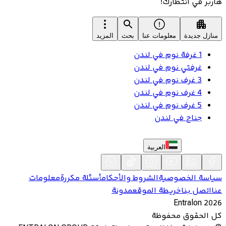
هاربر في انتظارك!
منازل جديدة
معلومات عنا
بحث
المزيد
1 غرفة نوم في لندن
غرفتي نوم في لندن
3 غرف نوم في لندن
4 غرف نوم في لندن
5 غرف نوم في لندن
جناح في لندن
العربية
سياسة الخصوصية
الشروط والأحكام
أسئلة مكررة
معلومات
عنا
اتصل بنا
خريطة الموقع
مدونة
Entralon
2026
كل الحقوق محفوظة