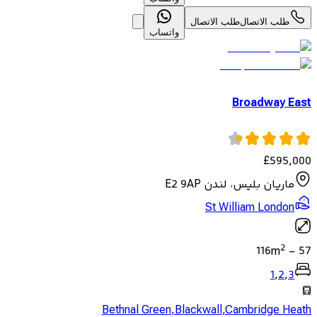
طلب الاتصال
طلب الاتصال
واتساب
Broadway East
£
595,000
ماريان بليس، لندن E2 9AP
St William London
2
116
m
-
57
1
,
2
,
3
Bethnal Green
,
Blackwall
,
Cambridge Heath