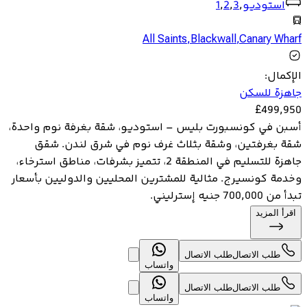
استوديو
,
3
,
2
,
1
All Saints
,
Blackwall
,
Canary Wharf
الإكمال
:
جاهزة للسكن
£
499,950
أسبن في كونسبورت بليس – استوديو، شقة بغرفة نوم واحدة،
شقة بغرفتين، وشقة بثلاث غرف نوم في شرق لندن. شقق
جاهزة للتسليم في المنطقة 2، تتميز بشرفات، مناطق استرخاء،
وخدمة كونسيرج. مثالية للمشترين المحليين والدوليين بأسعار
تبدأ من 700,000 جنيه إسترليني.
اقرأ المزيد
طلب الاتصال
طلب الاتصال
واتساب
طلب الاتصال
طلب الاتصال
واتساب