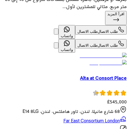
متر مربع. مثالي للمشترين لأول...
اقرأ المزيد
طلب الاتصال
طلب الاتصال
واتساب
طلب الاتصال
طلب الاتصال
واتساب
Alta at Consort Place
£
545,000
68 شارع مانيلا، لندن، تاور هاملتس، لندن، E14 8LG
Far East Consortium London