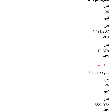
من
96
2
m
من
1,191,307
AED
من
12,379
AED
التوافر
بغرفة نوم 3
من
126
2
m
من
1,559,072
AED