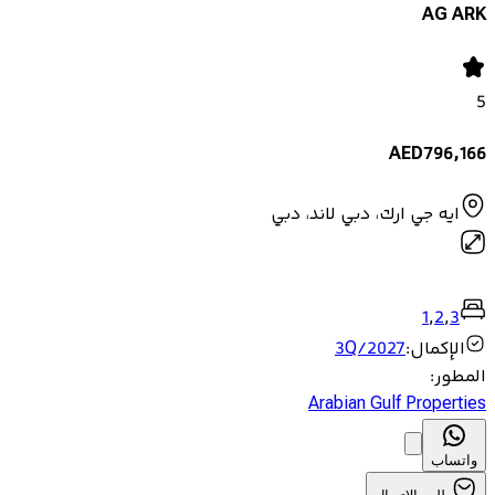
AG ARK
5
AED
796,166
ايه جي ارك، دبي لاند، دبي
1
,
2
,
3
الإكمال
:
3Q/2027
المطور
:
Arabian Gulf Properties
واتساب