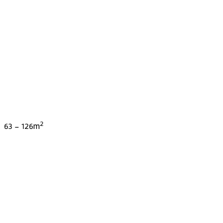
2
63
-
126
m