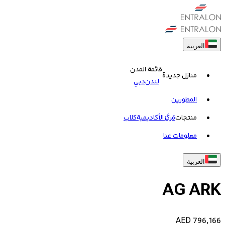
العربية
قائمة المدن
منازل جديدة
لندن
دبي
المطورين
منتجات
مَركَز
الأكاديمية
کلاب
معلومات عنا
العربية
AG ARK
AED
796,166