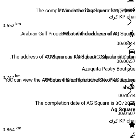
كافيه
The completion date of Ag Square is 3Q/2026
Who is the developer of Ag Square?
KP chai كرك
km
0.652
Arabian Gulf Properties is the developer of Ag Square.
What is the address of AG Square?
00:08:44
The address of AG Square is AG Square, Dubailand, Dubai.
Where can I find the AG Square site plan?
00:00:57
Azuquita Pastry Boutique
km
0.747
You can view the AG Square Site Plan in the Site Plan section
What is the completion date of AG Square?
above.
00:10:14
The completion date of AG Square is 3Q/2025
Ag Square
00:01:07
KP chai كرك
km
0.864
5