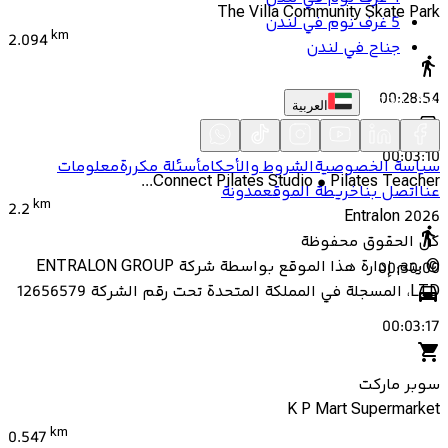
The Villa Community Skate Park
5 غرف نوم في لندن
km
2.094
جناح في لندن
00:28:54
العربية
00:03:10
سياسة الخصوصية
الشروط والأحكام
أسئلة مكررة
معلومات
Connect Pilates Studio • Pilates Teacher...
عنا
اتصل بنا
خريطة الموقع
مدونة
km
2.2
Entralon
2026
كل الحقوق محفوظة
©
يتم إدارة هذا الموقع بواسطة شركة ENTRALON GROUP
00:30:00
LTD، المسجلة في المملكة المتحدة تحت رقم الشركة 12656579
00:03:17
سوبر ماركت
K P Mart Supermarket
km
0.547