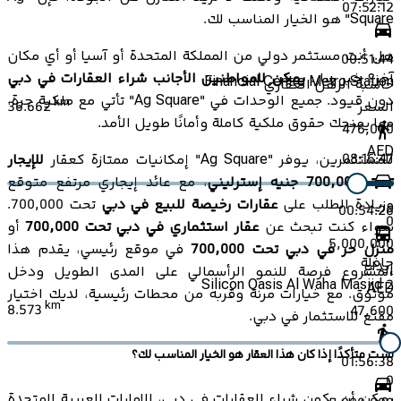
07:52:12
Square" هو الخيار المناسب لك.
هل أنت مستثمر دولي من المملكة المتحدة أو آسيا أو أي مكان
00:51:44
آخر؟ خبر سار:
يمكن للمواطنين الأجانب شراء العقارات في دبي
Financial Centre Metro Station
حاسبة الرهن العقاري
دون قيود. جميع الوحدات في "Ag Square" تأتي مع ملكية حرة،
km
36.662
السعر
مما يمنحك حقوق ملكية كاملة وأمانًا طويل الأمد.
476,000
AED
08:16:47
للمستثمرين، يوفر "Ag Square" إمكانيات ممتازة كعقار
للإيجار
تحت 700,000 جنيه إسترليني
، مع عائد إيجاري مرتفع متوقع
وزيادة الطلب على
عقارات رخيصة للبيع في دبي
تحت 700,000.
00:54:26
0
سواء كنت تبحث عن
عقار استثماري في دبي تحت 700,000
أو
5,000,000
منزل حر في دبي تحت 700,000
في موقع رئيسي، يقدم هذا
حافلة
إيداع
المشروع فرصة للنمو الرأسمالي على المدى الطويل ودخل
Silicon Oasis Al Waha Masjid 2
AED
موثوق. مع خيارات مرنة وقربه من محطات رئيسية، لديك اختيار
km
8.573
47,600
مقنع للاستثمار في دبي.
لست متأكدًا إذا كان هذا العقار هو الخيار المناسب لك؟
01:56:38
0
يمكن أن يكون شراء العقارات في دبي، الإمارات العربية المتحدة