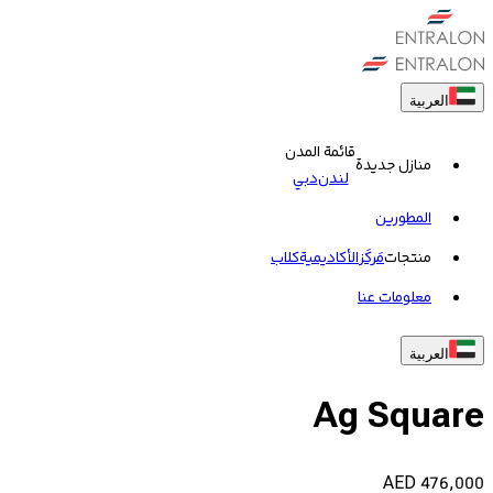
العربية
قائمة المدن
منازل جديدة
لندن
دبي
المطورين
منتجات
مَركَز
الأكاديمية
کلاب
معلومات عنا
العربية
Ag Square
AED
476,000