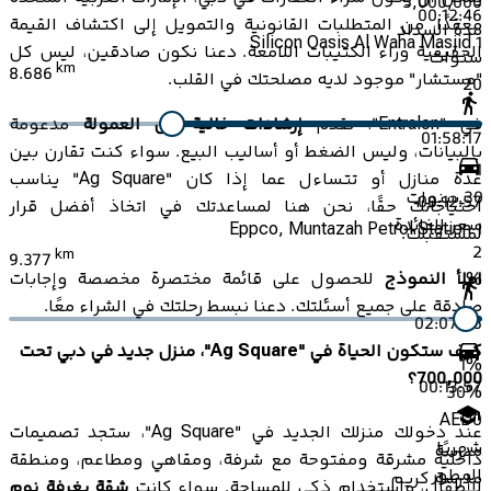
5,000,000
00:12:46
معقدًا، من المتطلبات القانونية والتمويل إلى اكتشاف القيمة
مدة السداد
Silicon Oasis Al Waha Masjid 1
الحقيقية وراء الكتيبات اللامعة. دعنا نكون صادقين، ليس كل
سنوات
km
8.686
"مستشار" موجود لديه مصلحتك في القلب.
20
في "Entralon"، نقدم
إرشادات خالية من العمولة
مدعومة
01:58:17
بالبيانات، وليس الضغط أو أساليب البيع. سواء كنت تقارن بين
1
عدة منازل أو تتساءل عما إذا كان "Ag Square" يناسب
30
سنوات
00:12:57
احتياجاتك حقًا، نحن هنا لمساعدتك في اتخاذ أفضل قرار
سعر الفائدة
Eppco, Muntazah Petrol Station 1
لمستقبلك.
2
km
9.377
املأ النموذج
للحصول على قائمة مختصرة مخصصة وإجابات
%
صادقة على جميع أسئلتك. دعنا نبسط رحلتك في الشراء معًا.
02:07:26
كيف ستكون الحياة في "Ag Square"، منزل جديد في دبي تحت
1
%
700,000؟
00:13:57
30
%
AED
0
عند دخولك منزلك الجديد في "Ag Square"، ستجد تصميمات
شهريًا
مدرسة
داخلية مشرقة ومفتوحة مع شرفة، ومقاهي ومطاعم، ومنطقة
المطور
مدرسة كريم
للأطفال، واستخدام ذكي للمساحة. سواء كانت
شقة بغرفة نوم