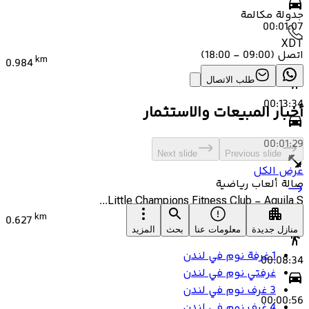
جدولة مكالمة
00:01:07
XDT
اتصل
(
09:00 - 18:00
)
km
0.984
طلب الاتصال
00:13:34
أخبار المبيعات والاستثمار
00:01:29
Next slide
Previous slide
عرض الكل
صالة ألعاب رياضية
Little Champions Fitness Club - Aquila S...
km
0.627
منازل جديدة
معلومات عنا
بحث
المزيد
1 غرفة نوم في لندن
00:08:34
غرفتي نوم في لندن
3 غرف نوم في لندن
00:00:56
4 غرف نوم في لندن