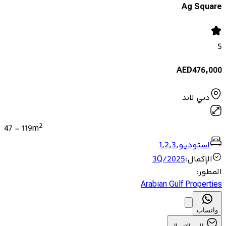
Ag Square
5
AED
476,000
دبي لاند
2
47
-
119
m
استوديو
,
3
,
2
,
1
الإكمال
:
3Q/2025
المطور
:
Arabian Gulf Properties
واتساب