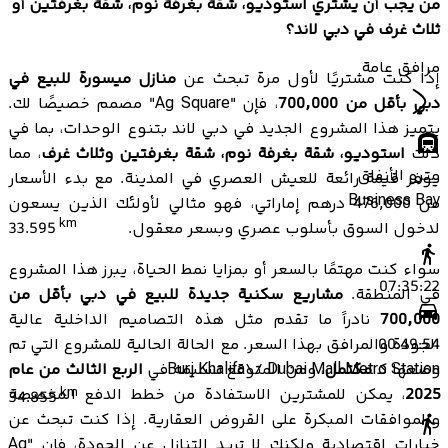
من يجب أن يشتري استوديو، شقة بغرفة نوم، شقة بغرفتين أو
ثلاث غرف في دبي لاند؟
مرافق عامة
إذا كنت مشتريًا لأول مرة تبحث عن
منازل ميسورة للبيع في
دبي بأقل من 700,000
، فإن "Ag Square" مصمم خصيصًا لك.
يتميز هذا المشروع الجديد في دبي لاند بتنوع الوحدات، بما في
ذلك
استوديو، شقة بغرفة نوم، شقة بغرفتين وثلاث غرف
، مما
مترو الأنفاق
يوفر قيمة رائعة للعيش العصري في المدينة. مع بدء الأسعار
Business Bay
من 476,000 درهم إماراتي، فهو مثالي لأولئك الذين يسعون
km
لدخول السوق بأسلوب عصري وبسعر معقول.
33.595
سواء كنت مهتمًا بالسعر أو بمزايا نمط الحياة، يبرز هذا المشروع
07:35:22
في المنطقة.
مشاريع سكنية جديدة للبيع في دبي بأقل من
700,000
نادراً ما تقدم مثل هذه التصاميم الداخلية عالية
الجودة والمرافق بهذا السعر. مع الحالة الحالية للمشروع التي تم
00:49:54
وضعها كـ
مكتمل
، ومن المتوقع تسليمه في
الربع الثالث من عام
Burj Khalifa\/ Dubai Mall Metro Station
2025
، يمكن للمشترين الاستفادة من خطط الدفع المخصصة
km
34.855
والموافقات المبكرة على القروض العقارية. إذا كنت تبحث عن
خيارات اقتصادية ولكنك لا تريد التنازل عن الجودة، فإن "Ag