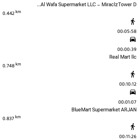
Al Wafa Supermarket LLC - MiraclzTower D...
km
0.442
00:05:58
00:00:39
Real Mart llc
km
0.748
00:10:12
00:01:07
BlueMart Supermarket ARJAN
km
0.837
00:11:26