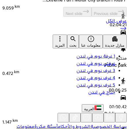
Extreme Fun | Motor City branch | Kids P...
km
9.059
Next slide
Previous slide
عرض الكل
02:04:21
00:13:37
منازل جديدة
معلومات عنا
بحث
المزيد
1 غرفة نوم في لندن
منتزه
غرفتي نوم في لندن
Public park
3 غرف نوم في لندن
km
0.472
4 غرف نوم في لندن
5 غرف نوم في لندن
00:06:25
جناح في لندن
00:00:42
العربية
Public park
km
1.147
سياسة الخصوصية
الشروط والأحكام
أسئلة مكررة
معلومات