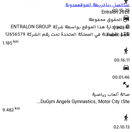
عنا
اتصل بنا
خريطة الموقع
مدونة
00:15:29
Entralon
2026
كل الحقوق محفوظة
©
يتم إدارة هذا الموقع بواسطة شركة ENTRALON GROUP
00:01:41
LTD، المسجلة في المملكة المتحدة تحت رقم الشركة 12656579
Public park
km
1.185
00:16:11
00:01:46
صالة ألعاب رياضية
DuGym Angels Gymnastics, Motor City (Ste...
km
9.482
02:10:13