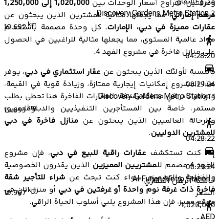
مترو الأنفاق
وغرفتين. تتراوح أسعار الوحدات بين
1,020,000 إلى 1,250,000
Discovery Gardens Metro Station 2
درهم إماراتي
، مما يجعلها مثالية للمشترين الذين يبحثون عن
km
عقارات مميزة في دبي، الإمارات
. كل وحدة مصممة باستخدام
19.692
مواد عالمية المستوى، مما يجعلها مثالية للراغبين في الحصول
على منازل فاخرة في مشروع الفهد 4.
04:28:20
بالنسبة لأولئك الذين يبحثون عن
عقار استثماري في دبي
، يوفر
هذا المشروع إمكانيات إيجارية ممتازة، وزيادة قوية في القيمة،
00:29:24
وتوافر نادر في منطقة راسخة. العقارات الفاخرة هنا تحظى بطلب
Discovery Gardens Metro Station 1
مستمر، خاصة بين المستأجرين التنفيذيين والدبلوماسيين
km
19.693
والرحالة العالميين الذين يبحثون عن
منازل فاخرة في دبي
للمشترين الدوليين
.
04:28:22
إذا كنت تستكشف
عقارات راقية للبيع في دبي
، فإن مشروع
الفهد 4 مصمم للـ
مشتريين المميزين
الذين يقدرون الخصوصية
00:29:24
والفخامة والتصميم. سواء كنت تبحث عن
شراء للتأجير شقة
Al Furjan Metro Station 1
حاسبة الرهن العقاري
فاخرة ذات غرفة نوم واحدة أو غرفتين في دبي
أو منزل ثانٍ في
km
19.967
السعر
موقع مميز، فإن هذا المشروع يلبي أسلوب الحياة الراقي.
1,020,000
AED