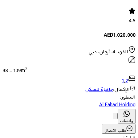
4.5
AED
1,020,000
الفهد 4، أرجان، دبي
2
98
-
109
m
1
,
2
الإكمال
:
جاهزة للسكن
المطور
:
Al Fahad Holding
واتساب
طلب الاتصال