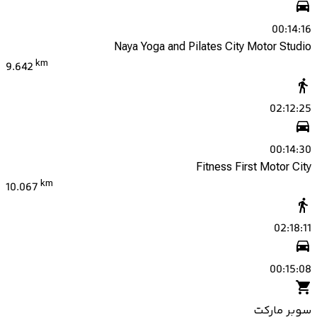
00:14:16
Naya Yoga and Pilates City Motor Studio
km
9.642
02:12:25
00:14:30
Fitness First Motor City
km
10.067
02:18:11
00:15:08
سوبر ماركت