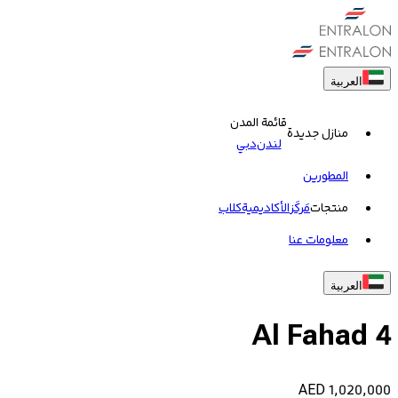
العربية
قائمة المدن
منازل جديدة
لندن
دبي
المطورين
منتجات
مَركَز
الأكاديمية
کلاب
معلومات عنا
العربية
Al Fahad 4
AED
1,020,000