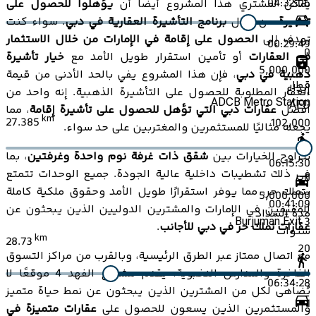
04:32:06
يمكن لمشتري هذا المشروع أيضًا أن
يؤهلوا للحصول على
تأشيرة
من خلال
برنامج التأشيرة العقارية في دبي
. سواء كنت
تهدف إلى
الحصول على إقامة في الإمارات من خلال الاستثمار
00:29:49
0
في العقارات
أو تأمين استقرار طويل الأمد مع
خيار تأشيرة
5,000,000
ذهبية في دبي
، فإن هذا المشروع يفي بالحد الأدنى من قيمة
قطار
إيداع
العقار المطلوبة للحصول على التأشيرة الذهبية. إنه واحد من
ADCB Metro Station
AED
أفضل
عقارات دبي التي تؤهل للحصول على تأشيرة إقامة
، مما
km
27.385
102,000
يجعله مثاليًا للمستثمرين والمغتربين على حد سواء.
تتراوح الخيارات بين
شقق ذات غرفة نوم واحدة وغرفتين
، بما
06:15:30
في ذلك تشطيبات داخلية عالية الجودة. جميع الوحدات تتمتع
0
بتملك حر، مما يوفر استقرارًا طويل الأمد وحقوق ملكية كاملة
5,000,000
00:41:09
للمقيمين في الإمارات والمشترين الدوليين الذين يبحثون عن
مدة السداد
Burjuman Exit 3
عقارات تملك حر في دبي للأجانب
.
سنوات
km
28.73
20
مع اتصال ممتاز عبر الطرق الرئيسية، وبالقرب من مراكز التسوق
الفاخرة والمدارس النخبوية، يقدم مشروع الفهد 4 موقعًا لا
06:34:28
يُضاهى لكل من المشترين الذين يبحثون عن نمط حياة متميز
1
والمستثمرين الذين يسعون للحصول على
عقارات متميزة في