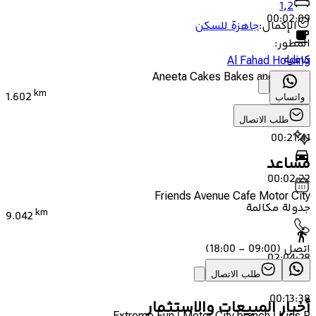
1
,
2
00:02:09
الإكمال
:
جاهزة للسكن
المطور
:
كافيه
Al Fahad Holding
Aneeta Cakes Bakes and Makes
km
1.602
واتساب
طلب الاتصال
00:21:41
مساعد
00:02:22
Friends Avenue Cafe Motor City
جدولة مكالمة
km
9.042
اتصل
(
09:00 - 18:00
)
02:04:28
طلب الاتصال
00:13:38
أخبار المبيعات والاستثمار