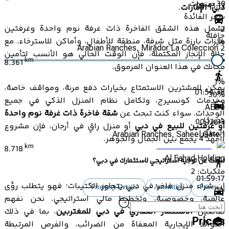
30
سنوات
00:43:13
دبي، الإمارات
.
سعر الفائدة
تشمل هذه الشقق الفاخرة ذات غرفة نوم واحدة وغرفتين
2
حافلة
ميزات بارزة مثل شرفة، منطقة للأطفال، وأماكن للاسترخاء. مع
%
Arabian Ranches, Mirador La Coleccion 2
حالة الإنجاز المكتملة، فإن الوقت الحالي هو الأنسب لتأمين
km
8.361
مكانك في هذا العنوان المرموق.
1
%
يمكن للمشترين الاستمتاع بخيارات دفع مرنة، ومواقف خاصة،
01:54:38
30
%
وخدمات كونسيرج، وتكامل نظام المنزل الذكي في جميع
AED
0
الوحدات. سواء كنت تبحث عن
شقة فاخرة ذات غرفة نوم واحدة
شهريًا
00:12:33
أو غرفتين للبيع في دبي
أو منزل راقٍ في أرجان، فإن مشروع
المطور
Arabian Ranches, Saheel Gate 1
الفهد 4 يجمع بين الجمال والجوهر.
km
8.718
Al Fahad Holding
تبحث عن توجيه استراتيجي لاستثمارك في دبي؟
ملكيات:
2
01:59:17
إن شراء منزل فاخر في دبي يتجاوز الكتيبات؛ فهو يتطلب رؤى
Property Details
Amenities
Prices
عالمية، وخصوصية، وتخطيط مالي استراتيجي. نحن نفهم
00:13:04
تفاصيل
الاستثمار العقاري في دبي للمغتربين
، بما في ذلك
Prices
العوائد الإيجارية المعفاة من الضرائب، والفرص المرتبطة