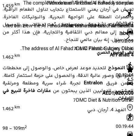
The completion date of Al Fahad 4 is Ready to move
Where can I find the Al Fahad 4 site plan?
km
1.459
تعيش في أرجان يعني الاستمتاع بتجارب تناول الطعام الراقية،
والممرات المطلة على الواجهة البحرية، والبوتيكات الفاخرة،
00:19:42
والمنتجعات الأيقونية، جميعها على بُعد لحظات. مع الوصول
You can view the Al Fahad 4 Site Plan in the Site Plan section
What is the address of Al Fahad 4?
السريع إلى معالم دبي الثقافية والتجارية، فإن هذا أكثر من
above.
مجرد منزل، إنه بيان عالمي للنجاح.
00:02:09
The address of Al Fahad 4 is Al Fahad 4, Arjan, Dubai.
7DMC Plastic Surgery Clinic
اطلب الوصول الحصري
Al Fahad 4
km
1.462
املأ النموذج
لتحديد موعد لعرض خاص، والوصول إلى مخططات
00:19:44
الطوابق، وصور عالية الدقة، والحصول على حزمة استثمار كاملة.
4.5
يضمن فريق
Entralon
تجربة شراء سرية ومطلعة ومرتقية
للمشترين الدوليين الذين يبحثون عن
عقارات فاخرة للبيع في
00:02:09
AED
1,020,000
الإمارات
.
7DMC Diet & Nutrition Clinic
km
1.462
الفهد 4، أرجان، دبي
00:19:44
2
98
-
109
m